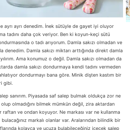
 ayrı ayrı denedim. İnek sütüyle de gayet iyi oluyor
a tadını daha çok veriyor. Ben ki koyun-keçi sütü
ndurmasında o tadı arıyorum. Damla sakızı olmadan ve
a denedim. Damla sakızı miktarı arttığında direkt damla
bayılırım. Ama konumuz o değil. Damla sakızı olmadan da
iktarda damla sakızı dondurmaya kendi tadını vermeden
rahlatıyor dondurmayı bana göre. Minik dişten kastım bir
i gibi.
alep sanırım. Piyasada saf salep bulmak oldukça zor ne
saf olup olmadığını bilmek mümkün değil, zira aktardan
yor raftan ve ondan koyuyor. Ne markası var ne kullanma
 bulacağınız markalı olanlar var. Aralarından bilindik bir
raflarında kolayca ve ucuza bulabileceğiniz içecek salep