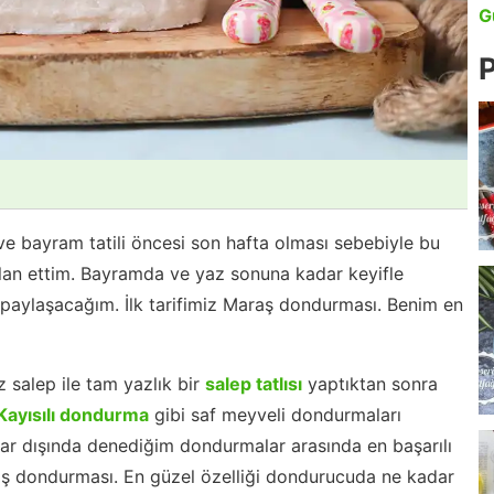
G
P
 ve bayram tatili öncesi son hafta olması sebebiyle bu
 ilan ettim. Bayramda ve yaz sonuna kadar keyifle
i paylaşacağım. İlk tarifimiz Maraş dondurması. Benim en
 salep ile tam yazlık bir
salep tatlısı
yaptıktan sonra
Kayısılı dondurma
gibi saf meyveli dondurmaları
lar dışında denediğim dondurmalar arasında en başarılı
 dondurması. En güzel özelliği dondurucuda ne kadar