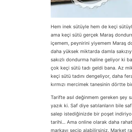
Hem inek sütüyle hem de keçi sütüyle
ama keçi sütü gerçek Maraş dondurm
içemem, peynirini yiyemem Maraş do
daha yüksek miktarda damla sakızıyl
sakızlı dondurma haline geliyor ki 
çok keçi sütü tadı geldi bana. Az m
keçi sütü tadını dengeliyor, daha fe
kırmızı mercimek tanesinin dörtte bir
Tarifte asıl değinmem gereken şey s
yazık ki. Saf diye satılanların bile 
salep istediğinizde bir poşet indiri
tarihi... Ama online olarak daha rahat
markayı seçip alabilirsiniz. Market 