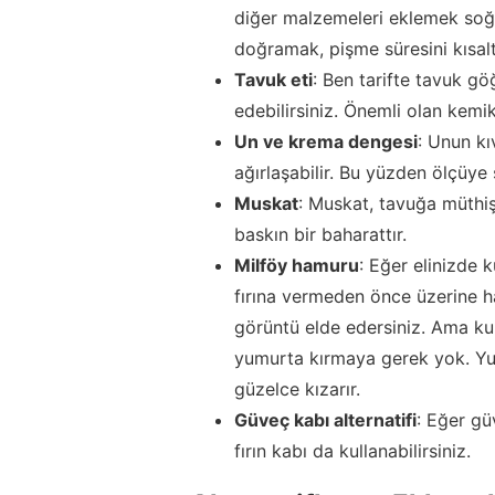
diğer malzemeleri eklemek soğ
doğramak, pişme süresini kısalt
Tavuk eti
: Ben tarifte tavuk gö
edebilirsiniz. Önemli olan kemik
Un ve krema dengesi
: Unun kı
ağırlaşabilir. Bu yüzden ölçüye
Muskat
: Muskat, tavuğa müthi
baskın bir baharattır.
Milföy hamuru
: Eğer elinizde 
fırına vermeden önce üzerine ha
görüntü elde edersiniz. Ama kul
yumurta kırmaya gerek yok. Yu
güzelce kızarır.
Güveç kabı alternatifi
: Eğer gü
fırın kabı da kullanabilirsiniz.