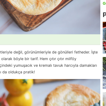
G
P
leriyle değil, görünümleriyle de gönülleri fetheder. İşte
larak böyle bir tarif. Hem çıtır çıtır milföy
indeki yumuşacık ve kremalı tavuk harcıyla damakları
ı da oldukça pratik!