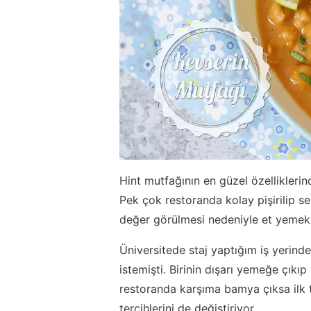
Hint mutfağının en güzel özellikleri
Pek çok restoranda kolay pişirilip se
değer görülmesi nedeniyle et yemekler
Üniversitede staj yaptığım iş yerind
istemişti. Birinin dışarı yemeğe çık
restoranda karşıma bamya çıksa ilk 
tercihlerini de değiştiriyor.