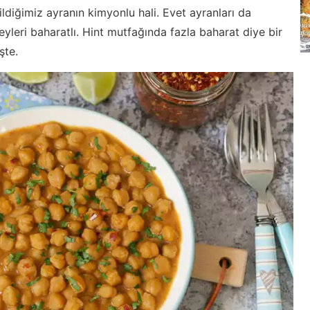
ldiğimiz ayranın kimyonlu hali. Evet ayranları da
 şeyleri baharatlı. Hint mutfağında fazla baharat diye bir
şte.