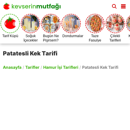
Tarif Küpü
Soğuk
Bugün Ne
Dondurmalar
Taze
Çilekli
İçecekler
Pişirsem?
Fasulye
Tarifleri
Zamanı
Patatesli Kek Tarifi
Anasayfa
/
Tarifler
/
Hamur İşi Tarifleri
/
Patatesli Kek Tarifi