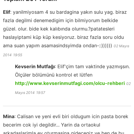
Elif
:
yanilmiyosam 4 su bardagina yakın sulu yag. biraz
fazla degilmi denemedigim için bilmiyorum belkide
güzel. olur. bide kek kalıbında olurmu.?patatesleri
haslayiptami küp küp kesiyoruz. biraz fazla soru oldu
ama suan yapım asamasindsyimda ondan-::))))))
02 Mayıs
2014
19:55
Kevserin Mutfağı
:
Elif'çim tam vaktinde yazmışsın.
Ölçüler bölümünü kontrol et lütfen
http://www.kevserinmutfagi.com/olcu-rehberi
02
Mayıs 2014
19:57
Mina
:
Calisan ve yeni evli biri oldugum icin pasta borek
becerim cok iyi degildir... Yarin da ortaokul
arkadaslarimla ev oturmasina gidecegiz ve ben de bu