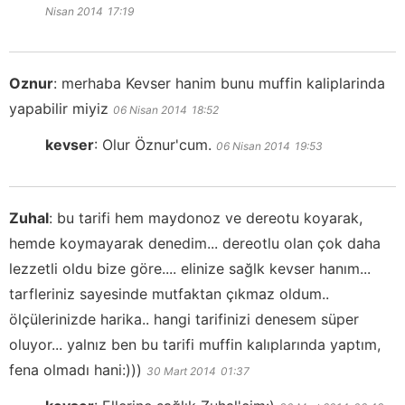
Nisan 2014
17:19
Oznur
:
merhaba Kevser hanim bunu muffin kaliplarinda
yapabilir miyiz
06 Nisan 2014
18:52
kevser
:
Olur Öznur'cum.
06 Nisan 2014
19:53
Zuhal
:
bu tarifi hem maydonoz ve dereotu koyarak,
hemde koymayarak denedim... dereotlu olan çok daha
lezzetli oldu bize göre.... elinize sağlk kevser hanım...
tarfleriniz sayesinde mutfaktan çıkmaz oldum..
ölçülerinizde harika.. hangi tarifinizi denesem süper
oluyor... yalnız ben bu tarifi muffin kalıplarında yaptım,
fena olmadı hani:)))
30 Mart 2014
01:37