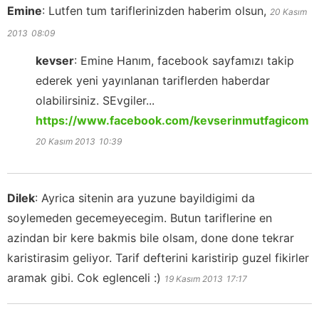
Emine
:
Lutfen tum tariflerinizden haberim olsun,
20 Kasım
2013
08:09
kevser
:
Emine Hanım, facebook sayfamızı takip
ederek yeni yayınlanan tariflerden haberdar
olabilirsiniz. SEvgiler...
https://www.facebook.com/kevserinmutfagicom
20 Kasım 2013
10:39
Dilek
:
Ayrica sitenin ara yuzune bayildigimi da
soylemeden gecemeyecegim. Butun tariflerine en
azindan bir kere bakmis bile olsam, done done tekrar
karistirasim geliyor. Tarif defterini karistirip guzel fikirler
aramak gibi. Cok eglenceli :)
19 Kasım 2013
17:17