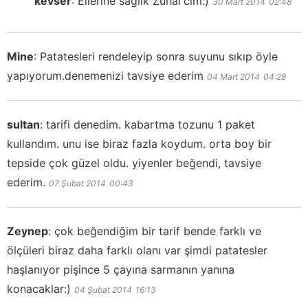
kevser
:
Ellerine sağlık Zuhal'cim:)
30 Mart 2014
02:48
Mine
:
Patatesleri rendeleyip sonra suyunu sıkıp öyle
yapıyorum.denemenizi tavsiye ederim
04 Mart 2014
04:28
sultan
:
tarifi denedim. kabartma tozunu 1 paket
kullandım. unu ise biraz fazla koydum. orta boy bir
tepside çok güzel oldu. yiyenler beğendi, tavsiye
ederim.
07 Şubat 2014
00:43
Zeynep
:
çok beğendiğim bir tarif bende farklı ve
ölçüleri biraz daha farklı olanı var şimdi patatesler
haşlanıyor pişince 5 çayına sarmanın yanına
konacaklar:)
04 Şubat 2014
16:13