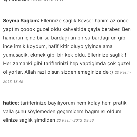
Seyma Saglam
:
Ellerinize saglik Kevser hanim az once
yaptim çoook guzel oldu kahvaltida çayla beraber. Ben
hamurun içine bir su bardagi un bir su bardagi un gibi
ince irmik koydum, hafif kitir oluyo yiyince ama
yumusacik, ekmek gibi bir kek oldu. Ellerinize saglik !
Her zamanki gibi tariflerinizi hep yaptigimda çok guzel
oliyorlar. Allah razi olsun sizden emeginize de :)
20 Kasım
2013
13:45
hatice
:
tariflerinize bayılıyorum hem kolay hem pratik
valla şunu söylemeden geçemicem bagımlısı oldum
elinize saglık şimdiden
20 Kasım 2013
09:56