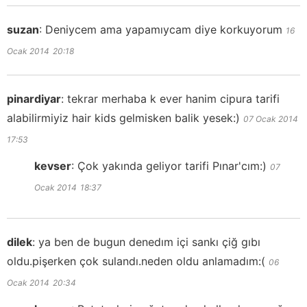
suzan
:
Deniycem ama yapamıycam diye korkuyorum
16
Ocak 2014
20:18
pinardiyar
:
tekrar merhaba k ever hanim cipura tarifi
alabilirmiyiz hair kids gelmisken balik yesek:)
07 Ocak 2014
17:53
kevser
:
Çok yakında geliyor tarifi Pınar'cım:)
07
Ocak 2014
18:37
dilek
:
ya ben de bugun denedım içi sankı çiğ gıbı
oldu.pişerken çok sulandı.neden oldu anlamadım:(
06
Ocak 2014
20:34