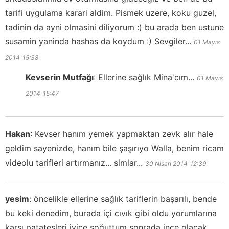
tarifi uygulama karari aldim. Pismek uzere, koku guzel,
tadinin da ayni olmasini diliyorum :) bu arada ben ustune
susamin yaninda hashas da koydum :) Sevgiler...
01 Mayıs
2014
15:38
Kevserin Mutfağı
:
Ellerine sağlık Mina'cım...
01 Mayıs
2014
15:47
Hakan
:
Kevser hanım yemek yapmaktan zevk alır hale
geldim sayenizde, hanım bile şaşırıyo Walla, benim ricam
videolu tarifleri artırmanız... slmlar...
30 Nisan 2014
12:39
yesim
:
öncelikle ellerine sağlık tariflerin başarılı, bende
bu keki denedim, burada içi cıvık gibi oldu yorumlarına
karşı patatesleri iyice soğuttum sonrada ince olacak