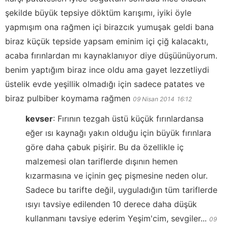
şekilde büyük tepsiye döktüm karışımı, iyiki öyle
yapmışım ona rağmen içi birazcık yumuşak geldi bana
biraz küçük tepside yapsam eminim içi çiğ kalacaktı,
acaba fırınlardan mı kaynaklanıyor diye düşüünüyorum.
benim yaptığım biraz ince oldu ama gayet lezzetliydi
üstelik evde yeşillik olmadığı için sadece patates ve
biraz pulbiber koymama rağmen
09 Nisan 2014
16:12
kevser
:
Fırının tezgah üstü küçük fırınlardansa
eğer ısı kaynağı yakın olduğu için büyük fırınlara
göre daha çabuk pişirir. Bu da özellikle iç
malzemesi olan tariflerde dışının hemen
kızarmasına ve içinin geç pişmesine neden olur.
Sadece bu tarifte değil, uyguladığın tüm tariflerde
ısıyı tavsiye edilenden 10 derece daha düşük
kullanmanı tavsiye ederim Yeşim'cim, sevgiler...
09