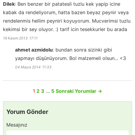
Dilek
:
Ben benzer bir patatesli tuzlu kek yapip icine
kabak da rendeliyorum, hatta bazen beyaz peynir veya
rendelenmis hellim peyniri koyuyorum. Mucverimsi tuzlu
kekimsi bir sey oluyor. :) tarif icin tesekkurler bu arada
19 Kasım 2013
17:11
ahmet azmidolu
:
bundan sonra sizinki gibi
yapmayı düşünüyorum. Bol malzemeli olsun... <3
04 Mayıs 2014
11:33
1
2
3
…
5
Sonraki Yorumlar
→
Yorum Gönder
Mesajınız