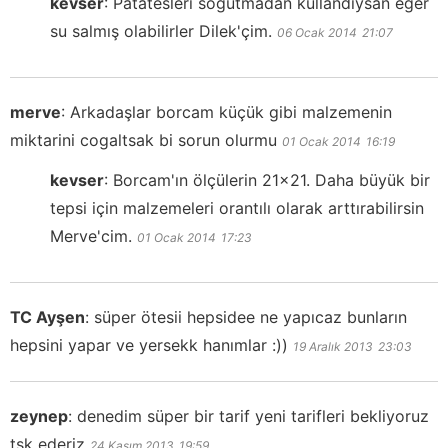
kevser
:
Patatesleri soğutmadan kullandıysan eğer
su salmış olabilirler Dilek'çim.
06 Ocak 2014
21:07
merve
:
Arkadaşlar borcam küçük gibi malzemenin
miktarini cogaltsak bi sorun olurmu
01 Ocak 2014
16:19
kevser
:
Borcam'ın ölçülerin 21x21. Daha büyük bir
tepsi için malzemeleri orantılı olarak arttırabilirsin
Merve'cim.
01 Ocak 2014
17:23
TC Ayşen
:
süper ötesii hepsidee ne yapıcaz bunların
hepsini yapar ve yersekk hanımlar :))
19 Aralık 2013
23:03
zeynep
:
denedim süper bir tarif yeni tarifleri bekliyoruz
tşk ederiz
24 Kasım 2013
19:59