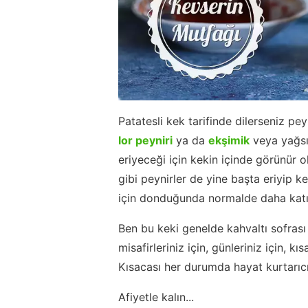
Patatesli kek tarifinde dilerseniz p
lor peyniri
ya da
ekşimik
veya yağsız
eriyeceği için kekin içinde görünür 
gibi peynirler de yine başta eriyip
için donduğunda normalde daha katı 
Ben bu keki genelde kahvaltı sofrası 
misafirleriniz için, günleriniz için, k
Kısacası her durumda hayat kurtarıcı b
Afiyetle kalın...