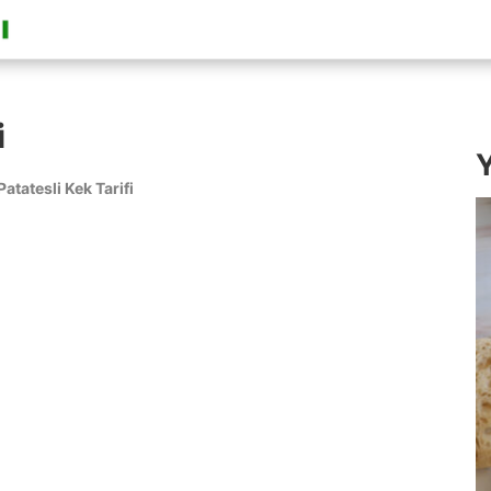
i
Y
Patatesli Kek Tarifi