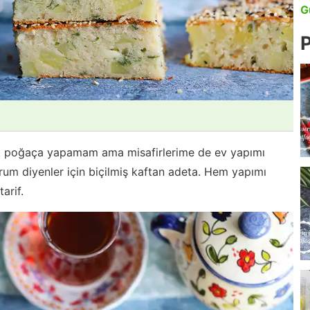
G
P
ek poğaça yapamam ama misafirlerime de ev yapımı
orum diyenler için biçilmiş kaftan adeta. Hem yapımı
arif.