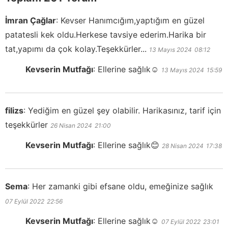
İmran Çağlar
:
Kevser Hanımcığım,yaptığım en güzel
patatesli kek oldu.Herkese tavsiye ederim.Harika bir
tat,yapımı da çok kolay.Teşekkürler...
13 Mayıs 2024
08:12
Kevserin Mutfağı
:
Ellerine sağlık☺️
13 Mayıs 2024
15:59
filizs
:
Yediğim en güzel şey olabilir. Harikasınız, tarif için
teşekkürler
26 Nisan 2024
21:00
Kevserin Mutfağı
:
Ellerine sağlık😊
28 Nisan 2024
17:38
Sema
:
Her zamanki gibi efsane oldu, emeğinize sağlık
07 Eylül 2022
22:56
Kevserin Mutfağı
:
Ellerine sağlık☺️
07 Eylül 2022
23:01