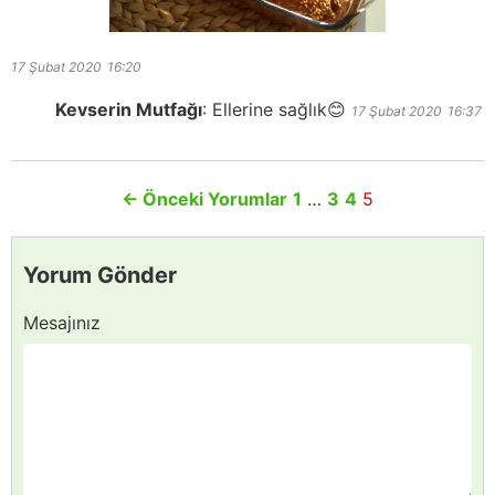
17 Şubat 2020
16:20
Kevserin Mutfağı
:
Ellerine sağlık😊
17 Şubat 2020
16:37
←
Önceki Yorumlar
1
…
3
4
5
Yorum Gönder
Mesajınız