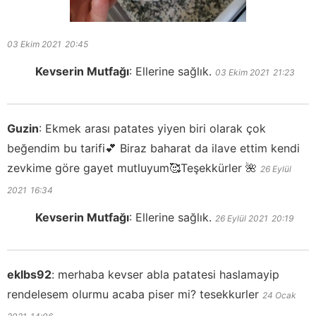
03 Ekim 2021
20:45
Kevserin Mutfağı
:
Ellerine sağlık.
03 Ekim 2021
21:23
Guzin
:
Ekmek arası patates yiyen biri olarak çok
beğendim bu tarifi💕 Biraz baharat da ilave ettim kendi
zevkime göre gayet mutluyum🥰Teşekkürler 🌺
26 Eylül
2021
16:34
Kevserin Mutfağı
:
Ellerine sağlık.
26 Eylül 2021
20:19
eklbs92
:
merhaba kevser abla patatesi haslamayip
rendelesem olurmu acaba piser mi? tesekkurler
24 Ocak