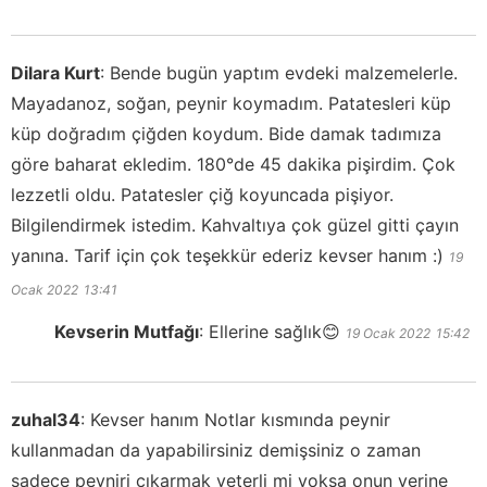
Dilara Kurt
:
Bende bugün yaptım evdeki malzemelerle.
Mayadanoz, soğan, peynir koymadım. Patatesleri küp
küp doğradım çiğden koydum. Bide damak tadımıza
göre baharat ekledim. 180°de 45 dakika pişirdim. Çok
lezzetli oldu. Patatesler çiğ koyuncada pişiyor.
Bilgilendirmek istedim. Kahvaltıya çok güzel gitti çayın
yanına. Tarif için çok teşekkür ederiz kevser hanım :)
19
Ocak 2022
13:41
Kevserin Mutfağı
:
Ellerine sağlık😊
19 Ocak 2022
15:42
zuhal34
:
Kevser hanım Notlar kısmında peynir
kullanmadan da yapabilirsiniz demişsiniz o zaman
sadece peyniri çıkarmak yeterli mi yoksa onun yerine