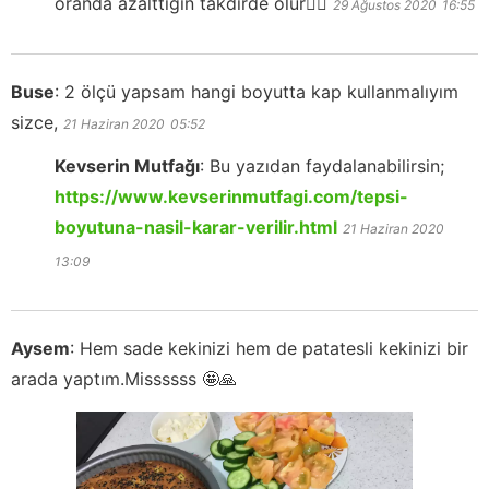
oranda azalttığın takdirde olur👍🏻
29 Ağustos 2020
16:55
Buse
:
2 ölçü yapsam hangi boyutta kap kullanmalıyım
sizce,
21 Haziran 2020
05:52
Kevserin Mutfağı
:
Bu yazıdan faydalanabilirsin;
https://www.kevserinmutfagi.com/tepsi-
boyutuna-nasil-karar-verilir.html
21 Haziran 2020
13:09
Aysem
:
Hem sade kekinizi hem de patatesli kekinizi bir
arada yaptım.Missssss 🤩🙏