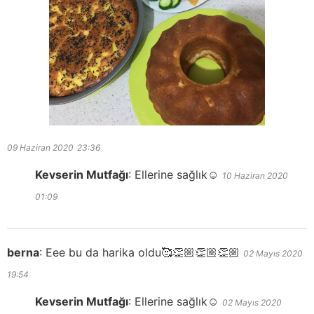
09 Haziran 2020
23:36
Kevserin Mutfağı
:
Ellerine sağlık☺️
10 Haziran 2020
01:09
berna
:
Eee bu da harika oldu🥰👏🏼👏🏼👏🏼
02 Mayıs 2020
19:54
Kevserin Mutfağı
:
Ellerine sağlık☺️
02 Mayıs 2020