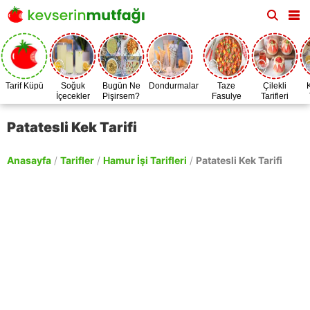
Tarif Küpü
Soğuk
Bugün Ne
Dondurmalar
Taze
Çilekli
İçecekler
Pişirsem?
Fasulye
Tarifleri
Zamanı
Patatesli Kek Tarifi
Anasayfa
/
Tarifler
/
Hamur İşi Tarifleri
/
Patatesli Kek Tarifi