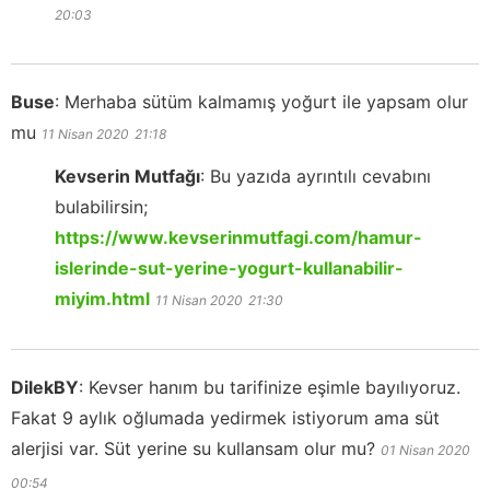
20:03
Buse
:
Merhaba sütüm kalmamış yoğurt ile yapsam olur
mu
11 Nisan 2020
21:18
Kevserin Mutfağı
:
Bu yazıda ayrıntılı cevabını
bulabilirsin;
https://www.kevserinmutfagi.com/hamur-
islerinde-sut-yerine-yogurt-kullanabilir-
miyim.html
11 Nisan 2020
21:30
DilekBY
:
Kevser hanım bu tarifinize eşimle bayılıyoruz.
Fakat 9 aylık oğlumada yedirmek istiyorum ama süt
alerjisi var. Süt yerine su kullansam olur mu?
01 Nisan 2020
00:54