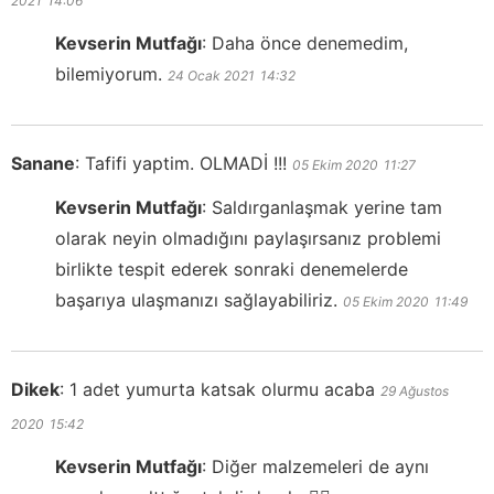
2021
14:06
Kevserin Mutfağı
:
Daha önce denemedim,
bilemiyorum.
24 Ocak 2021
14:32
Sanane
:
Tafifi yaptim. OLMADİ !!!
05 Ekim 2020
11:27
Kevserin Mutfağı
:
Saldırganlaşmak yerine tam
olarak neyin olmadığını paylaşırsanız problemi
birlikte tespit ederek sonraki denemelerde
başarıya ulaşmanızı sağlayabiliriz.
05 Ekim 2020
11:49
Dikek
:
1 adet yumurta katsak olurmu acaba
29 Ağustos
2020
15:42
Kevserin Mutfağı
:
Diğer malzemeleri de aynı