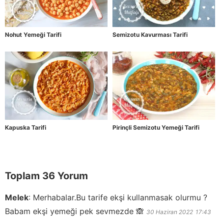
Nohut Yemeği Tarifi
Semizotu Kavurması Tarifi
Kapuska Tarifi
Pirinçli Semizotu Yemeği Tarifi
Toplam 36 Yorum
Melek
:
Merhabalar.Bu tarife ekşi kullanmasak olurmu ?
Babam ekşi yemeği pek sevmezde 🙈
30 Haziran 2022
17:43