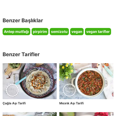
Benzer Başlıklar
Antep mutfağı
pirpirim
semizotu
vegan
vegan tarifler
Benzer Tarifler
Çağla Aşı Tarifi
Mıcırık Aşı Tarifi