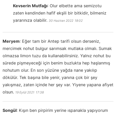
Kevserin Mutfağı
:
Olur elbette ama semizotu
zaten kendinden hafif ekşili bir bitkidir, bilmeniz
yararınıza olabilir.
30 Haziran 2022
18:02
Meryem
:
Eğer tam bir Antep tarifi olsun derseniz,
mercimek nohut bulgur sarımsak mutlaka olmalı. Sumak
olmazsa limon tuzu da kullanabilirsiniz. Yalnız nohut bu
sürede pişmeyeceği için benim buzlukta hep haşlanmış
nohutum olur. En son yüzüne yağda nane yakılıp
dökülür. Tek başına bile yenir, yanına çok bir şey
yakışmaz, zaten içinde her şey var. Yiyene yapana afiyet
olsun.
19 Eylül 2021
17:38
Songül
:
Kışın ben pirpirim yerine ıspanakla yapıyorum