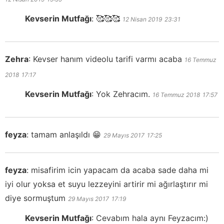
Kevserin Mutfağı
:
🥰🥰🥰
12 Nisan 2019
23:31
Zehra
:
Kevser hanım videolu tarifi varmı acaba
16 Temmuz
2018
17:17
Kevserin Mutfağı
:
Yok Zehracım.
16 Temmuz 2018
17:57
feyza
:
tamam anlaşıldı 😁
29 Mayıs 2017
17:25
feyza
:
misafirim icin yapacam da acaba sade daha mi
iyi olur yoksa et suyu lezzeyini artirir mi ağırlaştırır mi
diye sormuştum
29 Mayıs 2017
17:19
Kevserin Mutfağı
:
Cevabım hala aynı Feyzacım:)