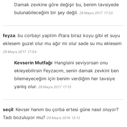
Damak zevkine göre değişir bu, benim tavsiyede
bulunabileceğim bir şey değil.
29 Mayıs 2017
17:23
feyza
:
bu corbayi yaptim iftara biraz koyu gibi et suyu
eklesem guzel olur mu ağır mi olur sade su mu eklesem
29 Mayıs 2017
17:04
Kevserin Mutfağı
:
Hangisini seviyorsan onu
ekleyebilirsin Feyzacım, senin damak zevkini ben
bilemeyeceğim için benim verdiğim her tavsiye
yanlış olur.
29 Mayıs 2017
17:15
seçil
:
Kevser hanım bu çorba ertesi güne nasıl oluyor?
Tadı bozuluyor mu?
09 Mayıs 2016
13:12