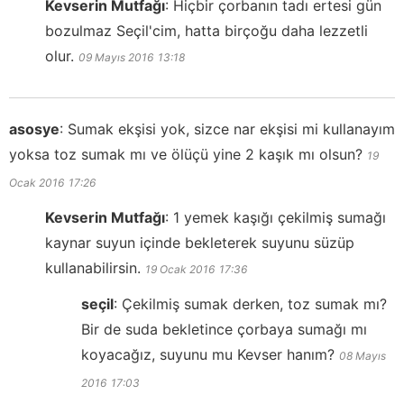
Kevserin Mutfağı
:
Hiçbir çorbanın tadı ertesi gün
bozulmaz Seçil'cim, hatta birçoğu daha lezzetli
olur.
09 Mayıs 2016
13:18
asosye
:
Sumak ekşisi yok, sizce nar ekşisi mi kullanayım
yoksa toz sumak mı ve ölüçü yine 2 kaşık mı olsun?
19
Ocak 2016
17:26
Kevserin Mutfağı
:
1 yemek kaşığı çekilmiş sumağı
kaynar suyun içinde bekleterek suyunu süzüp
kullanabilirsin.
19 Ocak 2016
17:36
seçil
:
Çekilmiş sumak derken, toz sumak mı?
Bir de suda bekletince çorbaya sumağı mı
koyacağız, suyunu mu Kevser hanım?
08 Mayıs
2016
17:03