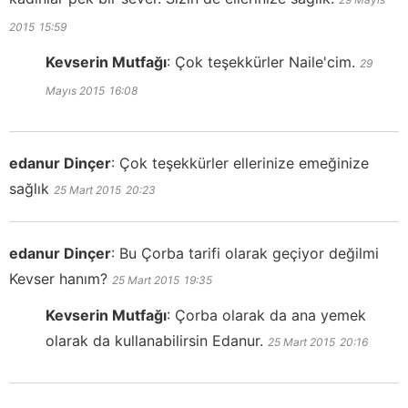
2015
15:59
Kevserin Mutfağı
:
Çok teşekkürler Naile'cim.
29
Mayıs 2015
16:08
edanur Dinçer
:
Çok teşekkürler ellerinize emeğinize
sağlık
25 Mart 2015
20:23
edanur Dinçer
:
Bu Çorba tarifi olarak geçiyor değilmi
Kevser hanım?
25 Mart 2015
19:35
Kevserin Mutfağı
:
Çorba olarak da ana yemek
olarak da kullanabilirsin Edanur.
25 Mart 2015
20:16