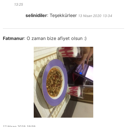
13:25
selinidiler
:
Teşekkürleer
13 Nisan 2020
13:34
Fatmanur
:
O zaman bize afiyet olsun :)
12 Nisan 2019
19:59