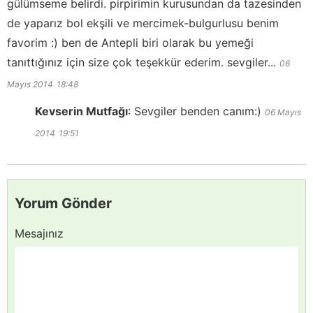
gülümseme belirdi. pirpirimin kurusundan da tazesinden
de yaparız bol ekşili ve mercimek-bulgurlusu benim
favorim :) ben de Antepli biri olarak bu yemeği
tanıttığınız için size çok teşekkür ederim. sevgiler...
06
Mayıs 2014
18:48
Kevserin Mutfağı
:
Sevgiler benden canım:)
06 Mayıs
2014
19:51
Yorum Gönder
Mesajınız