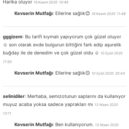
Harika oluyor
16 Kasım 2020
10:46
Kevserin Mutfağı
:
Ellerine sağlık😊
16 Kasım 2020
11:48
gggizem
:
Bu tarifi kıymalı yapıyorum çok güzel oluyor
☺️ son olarak evde bulgurun bittiğini fark edip aşurelik
buğday ile de denedim ve çok güzel oldu ☺️
10 Eylül 2020
17:50
Kevserin Mutfağı
:
Ellerine sağlık😊
10 Eylül 2020
20:44
selinidiler
:
Merhaba, semizotunun saplarını da kullanıyor
muyuz acaba yoksa sadece yaprakları mı
13 Nisan 2020
13:11
Kevserin Mutfağı
:
Ben kullanıyorum.
13 Nisan 2020