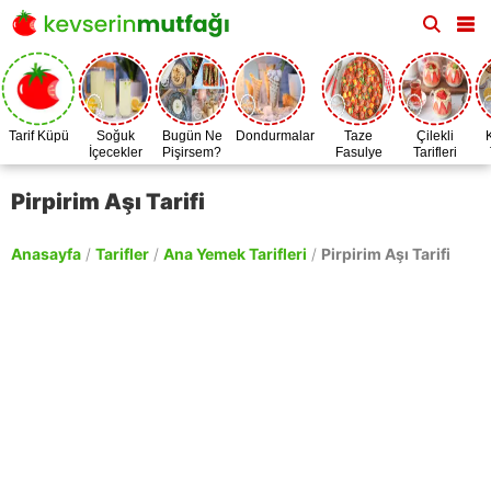
Tarif Küpü
Soğuk
Bugün Ne
Dondurmalar
Taze
Çilekli
İçecekler
Pişirsem?
Fasulye
Tarifleri
Zamanı
Pirpirim Aşı Tarifi
Anasayfa
/
Tarifler
/
Ana Yemek Tarifleri
/
Pirpirim Aşı Tarifi