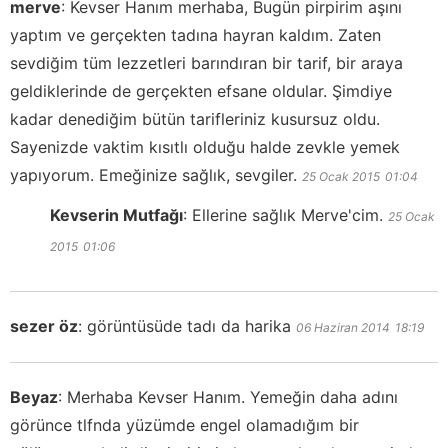
merve
:
Kevser Hanım merhaba, Bugün pirpirim aşını
yaptım ve gerçekten tadına hayran kaldım. Zaten
sevdiğim tüm lezzetleri barındıran bir tarif, bir araya
geldiklerinde de gerçekten efsane oldular. Şimdiye
kadar denediğim bütün tarifleriniz kusursuz oldu.
Sayenizde vaktim kısıtlı olduğu halde zevkle yemek
yapıyorum. Emeğinize sağlık, sevgiler.
25 Ocak 2015
01:04
Kevserin Mutfağı
:
Ellerine sağlık Merve'cim.
25 Ocak
2015
01:06
sezer öz
:
görüntüsüde tadı da harika
06 Haziran 2014
18:19
Beyaz
:
Merhaba Kevser Hanım. Yemeğin daha adını
görünce tlfnda yüzümde engel olamadığım bir