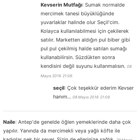
Kevserin Mutfağı
:
Sumak normalde
mercimek tanesi büyüklüğünde
yuvarlaklar halinde olur Seçil'cim.
Kolayca kullanılabilmesi için çekilerek
satılır. Marketten aldığın pul biber gibi
pul pul çekilmiş halde satılan sumağı
kullanabilirsin. Süzdükten sonra
kendisini değil suyunu kullanmalısın.
08
Mayıs 2016
21:06
seçil
:
Çok teşekkür ederim Kevser
hanım...
08 Mayıs 2016
21:09
Naile
:
Antep'de genelde öğlen yemeklerinde daha çok
yapılır. Yanında da mercimekli veya yağlı köfte ile
kadınlar pek bir sever. Sizin de ellerinize sağlık.
29 Mayıs