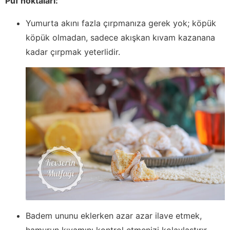
Püf noktaları:
Yumurta akını fazla çırpmanıza gerek yok; köpük
köpük olmadan, sadece akışkan kıvam kazanana
kadar çırpmak yeterlidir.
Badem ununu eklerken azar azar ilave etmek,
hamurun kıvamını kontrol etmenizi kolaylaştırır.