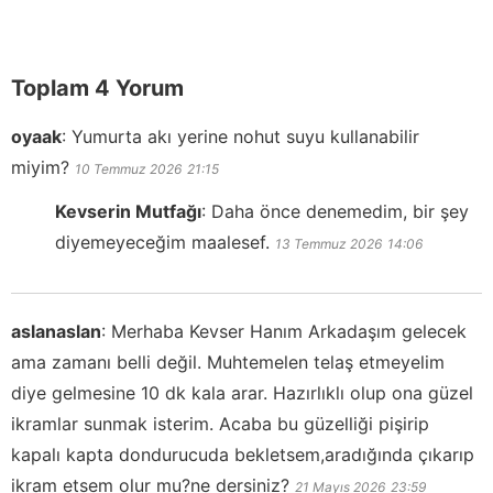
Toplam 4 Yorum
oyaak
:
Yumurta akı yerine nohut suyu kullanabilir
miyim?
10 Temmuz 2026
21:15
Kevserin Mutfağı
:
Daha önce denemedim, bir şey
diyemeyeceğim maalesef.
13 Temmuz 2026
14:06
aslanaslan
:
Merhaba Kevser Hanım Arkadaşım gelecek
ama zamanı belli değil. Muhtemelen telaş etmeyelim
diye gelmesine 10 dk kala arar. Hazırlıklı olup ona güzel
ikramlar sunmak isterim. Acaba bu güzelliği pişirip
kapalı kapta dondurucuda bekletsem,aradığında çıkarıp
ikram etsem olur mu?ne dersiniz?
21 Mayıs 2026
23:59