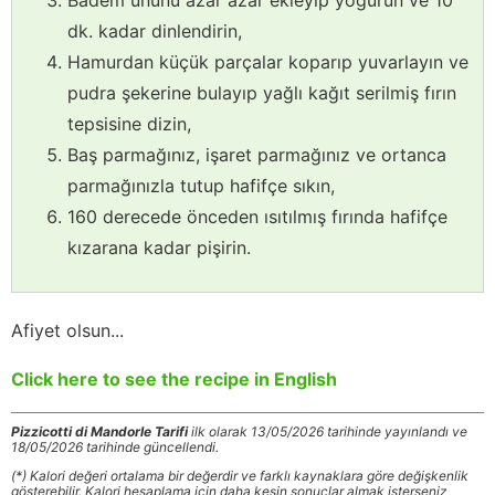
Badem ununu azar azar ekleyip yoğurun ve 10
dk. kadar dinlendirin,
Hamurdan küçük parçalar koparıp yuvarlayın ve
pudra şekerine bulayıp yağlı kağıt serilmiş fırın
tepsisine dizin,
Baş parmağınız, işaret parmağınız ve ortanca
parmağınızla tutup hafifçe sıkın,
160 derecede önceden ısıtılmış fırında hafifçe
kızarana kadar pişirin.
Afiyet olsun...
Click here to see the recipe in English
Pizzicotti di Mandorle Tarifi
ilk olarak 13/05/2026 tarihinde yayınlandı ve
18/05/2026 tarihinde güncellendi.
(*) Kalori değeri ortalama bir değerdir ve farklı kaynaklara göre değişkenlik
gösterebilir. Kalori hesaplama için daha kesin sonuçlar almak isterseniz