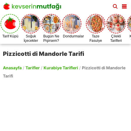
Tarif Küpü
Soğuk
Bugün Ne
Dondurmalar
Taze
Çilekli
İçecekler
Pişirsem?
Fasulye
Tarifleri
Zamanı
Pizzicotti di Mandorle Tarifi
Anasayfa
/
Tarifler
/
Kurabiye Tarifleri
/
Pizzicotti di Mandorle
Tarifi