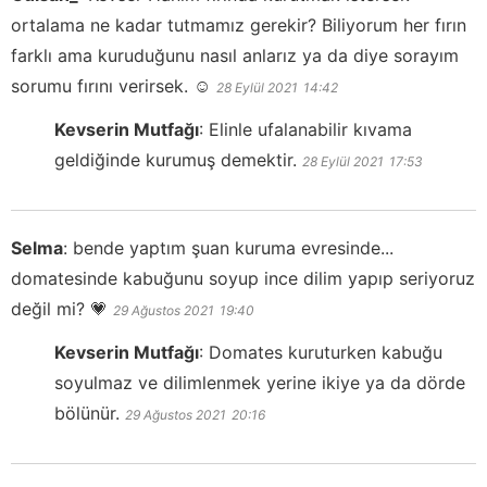
ortalama ne kadar tutmamız gerekir? Biliyorum her fırın
farklı ama kuruduğunu nasıl anlarız ya da diye sorayım
sorumu fırını verirsek. ☺️
28 Eylül 2021
14:42
Kevserin Mutfağı
:
Elinle ufalanabilir kıvama
geldiğinde kurumuş demektir.
28 Eylül 2021
17:53
Selma
:
bende yaptım şuan kuruma evresinde...
domatesinde kabuğunu soyup ince dilim yapıp seriyoruz
değil mi? 💗
29 Ağustos 2021
19:40
Kevserin Mutfağı
:
Domates kuruturken kabuğu
soyulmaz ve dilimlenmek yerine ikiye ya da dörde
bölünür.
29 Ağustos 2021
20:16