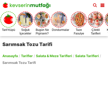
Tarif Küpü
Soğuk
Bugün Ne
Dondurmalar
Taze
Çilekli
İçecekler
Pişirsem?
Fasulye
Tarifleri
Zamanı
Sarımsak Tozu Tarifi
Anasayfa
/
Tarifler
/
Salata & Meze Tarifleri
/
Salata Tarifleri
/
Sarımsak Tozu Tarifi