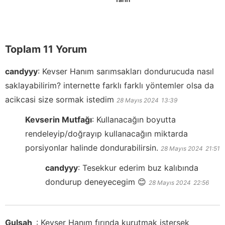
Toplam 11 Yorum
candyyy
:
Kevser Hanım sarımsakları dondurucuda nasıl
saklayabilirim? internette farklı farklı yöntemler olsa da
acikcasi size sormak istedim
28 Mayıs 2024
13:39
Kevserin Mutfağı
:
Kullanacağın boyutta
rendeleyip/doğrayıp kullanacağın miktarda
porsiyonlar halinde dondurabilirsin.
28 Mayıs 2024
21:51
candyyy
:
Tesekkur ederim buz kalıbında
dondurup deneyecegim 😊
28 Mayıs 2024
22:56
Gulsah_
:
Kevser Hanım fırında kurutmak istersek