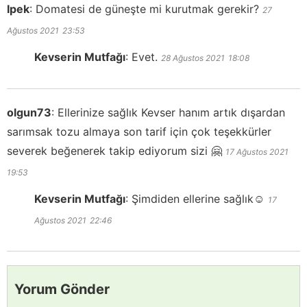
Ipek
:
Domatesi de güneşte mi kurutmak gerekir?
27
Ağustos 2021
23:53
Kevserin Mutfağı
:
Evet.
28 Ağustos 2021
18:08
olgun73
:
Ellerinize sağlık Kevser hanım artık dışardan
sarımsak tozu almaya son tarif için çok teşekkürler
severek beğenerek takip ediyorum sizi 🤗
17 Ağustos 2021
19:53
Kevserin Mutfağı
:
Şimdiden ellerine sağlık☺️
17
Ağustos 2021
22:46
Yorum Gönder