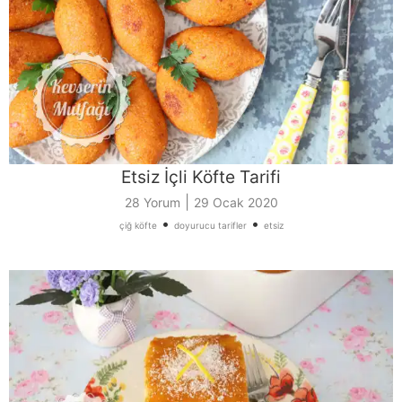
Etsiz İçli Köfte Tarifi
|
28 Yorum
29 Ocak 2020
•
•
çiğ köfte
doyurucu tarifler
etsiz