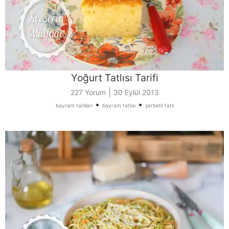
Yoğurt Tatlısı Tarifi
|
227 Yorum
30 Eylül 2013
•
•
bayram tatlıları
bayram tatlısı
şerbetli tatlı