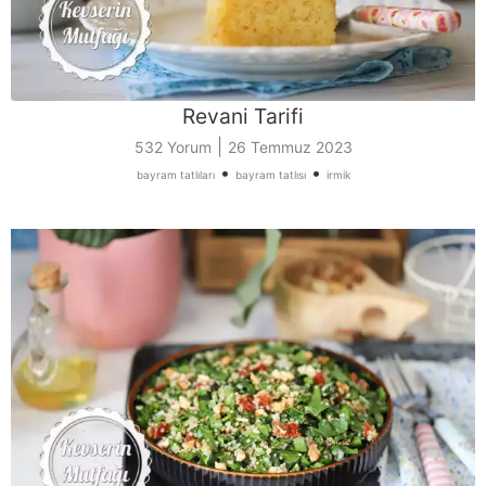
Revani Tarifi
|
532 Yorum
26 Temmuz 2023
•
•
bayram tatlıları
bayram tatlısı
irmik