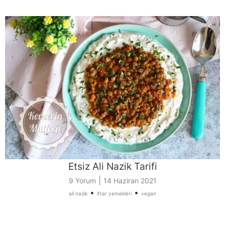
Etsiz Ali Nazik Tarifi
|
9 Yorum
14 Haziran 2021
•
•
ali nazik
iftar yemekleri
vegan