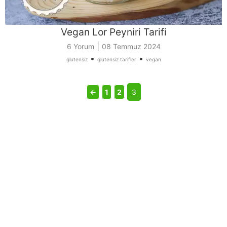
Vegan Lor Peyniri Tarifi
|
6 Yorum
08 Temmuz 2024
•
•
glutensiz
glutensiz tarifler
vegan
←
1
2
3