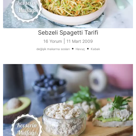
Sebzeli Spagetti Tarifi
|
16 Yorum
11 Mart 2009
•
•
değişik makarna sosları
Havuç
Kabak