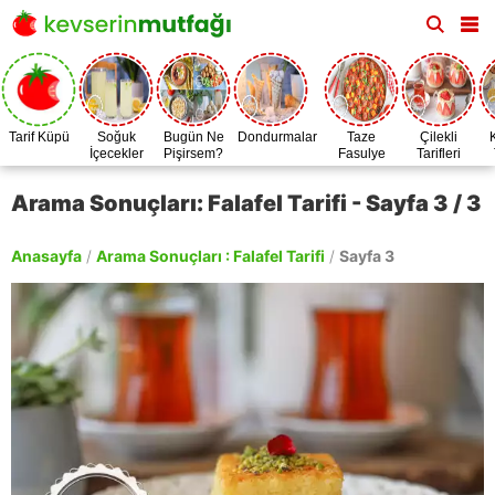
Tarif Küpü
Soğuk
Bugün Ne
Dondurmalar
Taze
Çilekli
İçecekler
Pişirsem?
Fasulye
Tarifleri
Zamanı
Arama Sonuçları: Falafel Tarifi - Sayfa 3 / 3
Anasayfa
/
Arama Sonuçları : Falafel Tarifi
/
Sayfa 3