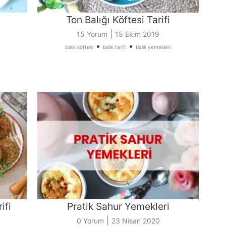
Ton Balığı Köftesi Tarifi
|
15 Yorum
15 Ekim 2019
•
•
balık köftesi
balık tarifi
balık yemekleri
ifi
Pratik Sahur Yemekleri
|
0 Yorum
23 Nisan 2020