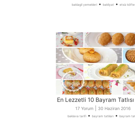
•
•
baklagil yemekleri
bakliyat
etsiz köfte
En Lezzetli 10 Bayram Tatlısı 
|
17 Yorum
30 Haziran 2016
•
•
baklava tarifi
bayram tatlıları
bayram tatl