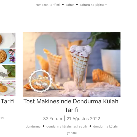
•
•
ramazan tarifleri
sahur
sahura ne pişirsem
Tarifi
Tost Makinesinde Dondurma Külahı
Tarifi
|
ısı
32 Yorum
21 Ağustos 2022
•
•
dondurma
dondurma külahı nasıl yapılır
dondurma külahı
yapımı