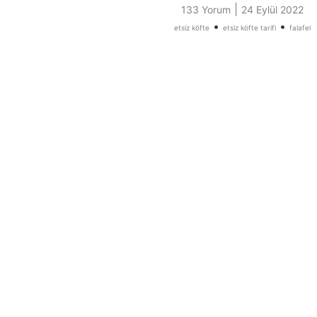
|
133 Yorum
24 Eylül 2022
•
•
etsiz köfte
etsiz köfte tarifi
falafel