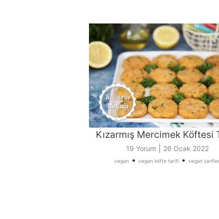
Kızarmış Mercimek Köftesi T
|
19 Yorum
26 Ocak 2022
•
•
vegan
vegan köfte tarifi
vegan tarifle