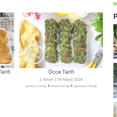
G
P
arifi
Öcce Tarifi
|
2 Yorum
06 Mayıs 2024
•
•
r
antakya mutfağı
Antep mutfağı
gaziantep mutfağı