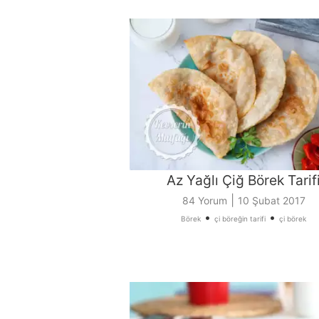
Az Yağlı Çiğ Börek Tarif
|
84 Yorum
10 Şubat 2017
•
•
Börek
çi böreğin tarifi
çi börek