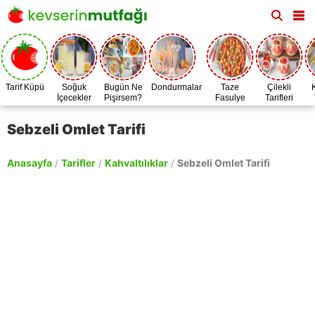
Tarif Küpü
Soğuk
Bugün Ne
Dondurmalar
Taze
Çilekli
İçecekler
Pişirsem?
Fasulye
Tarifleri
Zamanı
Sebzeli Omlet Tarifi
Anasayfa
/
Tarifler
/
Kahvaltılıklar
/
Sebzeli Omlet Tarifi