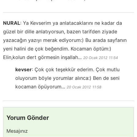
NURAL
:
Ya Kevserim ya anlatacaklarını ne kadar da
güzel bir dille anlatıyorsun, bazen tarifden ziyade
yazacağın yazıyı merak ediyorum:) Bu arada sayfanın
yeni halini de çok beğendim. Kocaman öptüm:)
Elin,kolun dert görmesin inşallah...
20 Ocak 2012
11:54
kevser
:
Çok çok teşekkür ederim. Çok mutlu
oluyorum böyle yorumlar alınca:) Ben de seni
kocaman öpüyorum...
20 Ocak 2012
11:58
Yorum Gönder
Mesajınız