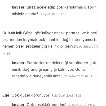
kevser
:
Biraz acele edip çok karıştırmış olabilir
misiniz acaba?
14 Eylül 2013
09:09
Gulsah İcli
:
Güzel görünüyor ancak patatesi ve biberi
pişirmeden koymak pek mantıklı değil zaten yumurta
hemen pişer sebzeler çiğ kalır gibi geliyor.
02 Şubat 2012
14:36
kevser
:
Patatesler rendelendiği ve biberler çok
minik doğrandığı için çiği kalmıyor. Gönül
rahatlığıyla deneyebilirsiniz:)
03 Şubat 2012
10:49
Ege
:
Çok güzel görünüyor :)
20 Ocak 2012
13:23
kevser
:
Çok teşekkür ederim:)
20 Ocak 2012
13:26