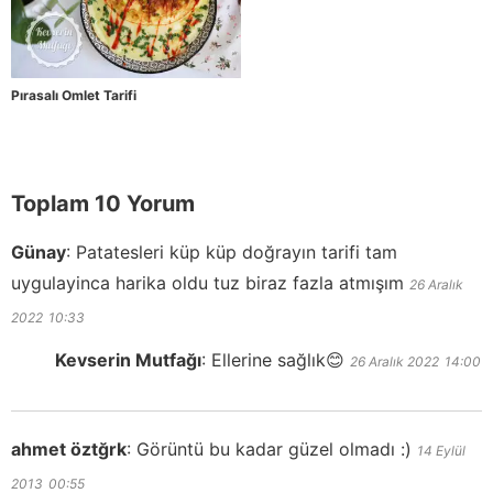
Pırasalı Omlet Tarifi
Toplam 10 Yorum
Günay
:
Patatesleri küp küp doğrayın tarifi tam
uygulayinca harika oldu tuz biraz fazla atmışım
26 Aralık
2022
10:33
Kevserin Mutfağı
:
Ellerine sağlık😊
26 Aralık 2022
14:00
ahmet öztğrk
:
Görüntü bu kadar güzel olmadı :)
14 Eylül
2013
00:55