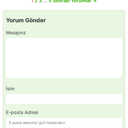
1
2
3
…
5
Sonraki Yorumlar
→
Yorum Gönder
Mesajınız
İsim
E-posta Adresi