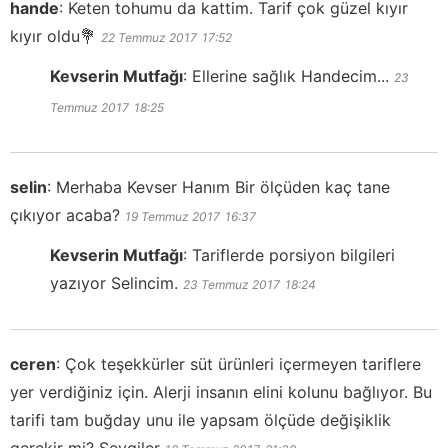
hande
:
Keten tohumu da kattim. Tarif çok güzel kıyır
kıyır oldu💐
22 Temmuz 2017
17:52
Kevserin Mutfağı
:
Ellerine sağlık Handecim...
23
Temmuz 2017
18:25
selin
:
Merhaba Kevser Hanım Bir ölçüden kaç tane
çıkıyor acaba?
19 Temmuz 2017
16:37
Kevserin Mutfağı
:
Tariflerde porsiyon bilgileri
yazıyor Selincim.
23 Temmuz 2017
18:24
ceren
:
Çok teşekkürler süt ürünleri içermeyen tariflere
yer verdiğiniz için. Alerji insanın elini kolunu bağlıyor. Bu
tarifi tam buğday unu ile yapsam ölçüde değişiklik