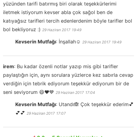
yüzünden tarifi batırmış biri olarak teşekkürlerimi
iletmek istiyorum kevser abla çok sağol ben de
katıyağsız tarifleri tercih edenlerdenim böyle tarifler bol
bol bekliyoruz :)
29 Haziran 2017
19:49
Kevserin Mutfağı
:
İnşallah☺️
29 Haziran 2017
19:49
irem
:
Bu kadar özenli notlar yazıp mis gibi tarifler
paylaştığın için, aynı sorulara yüzlerce kez sabırla cevap
verdiğin için tebrik ediyorum teşekkür ediyorum bir de
seni seviyorum 😄❤️💙
29 Haziran 2017
17:04
Kevserin Mutfağı
:
Utandı🙈 Çok teşekkür ederim💕
💕💕
29 Haziran 2017
17:07