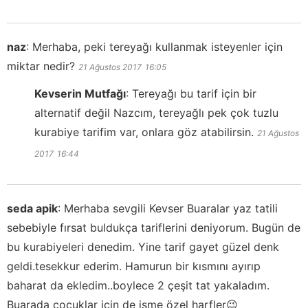
naz
:
Merhaba, peki tereyağı kullanmak isteyenler için
miktar nedir?
21 Ağustos 2017
16:05
Kevserin Mutfağı
:
Tereyağı bu tarif için bir
alternatif değil Nazcım, tereyağlı pek çok tuzlu
kurabiye tarifim var, onlara göz atabilirsin.
21 Ağustos
2017
16:44
seda apik
:
Merhaba sevgili Kevser Buaralar yaz tatili
sebebiyle fırsat buldukça tariflerini deniyorum. Bugün de
bu kurabiyeleri denedim. Yine tarif gayet güzel denk
geldi.tesekkur ederim. Hamurun bir kısmını ayırıp
baharat da ekledim..boylece 2 çeşit tat yakaladım.
Buarada çocuklar icin de isme özel harfler😉