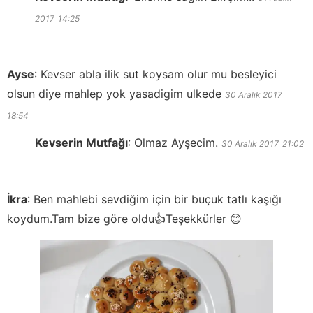
2017
14:25
Ayse
:
Kevser abla ilik sut koysam olur mu besleyici
olsun diye mahlep yok yasadigim ulkede
30 Aralık 2017
18:54
Kevserin Mutfağı
:
Olmaz Ayşecim.
30 Aralık 2017
21:02
İkra
:
Ben mahlebi sevdiğim için bir buçuk tatlı kaşığı
koydum.Tam bize göre oldu👍Teşekkürler 😊