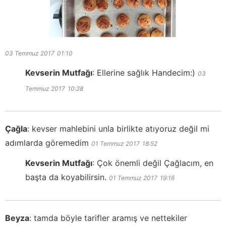
03 Temmuz 2017
01:10
Kevserin Mutfağı
:
Ellerine sağlık Handecim:)
03
Temmuz 2017
10:28
Çağla
:
kevser mahlebini unla birlikte atıyoruz değil mi
adımlarda göremedim
01 Temmuz 2017
18:52
Kevserin Mutfağı
:
Çok önemli değil Çağlacım, en
başta da koyabilirsin.
01 Temmuz 2017
19:16
Beyza
:
tamda böyle tarifler aramış ve nettekiler