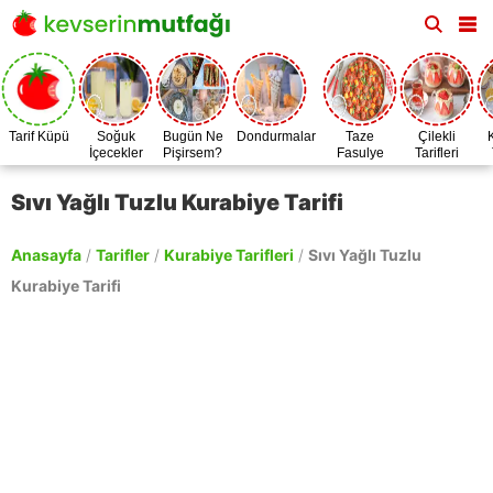
Tarif Küpü
Soğuk
Bugün Ne
Dondurmalar
Taze
Çilekli
İçecekler
Pişirsem?
Fasulye
Tarifleri
Zamanı
Sıvı Yağlı Tuzlu Kurabiye Tarifi
Anasayfa
/
Tarifler
/
Kurabiye Tarifleri
/
Sıvı Yağlı Tuzlu
Kurabiye Tarifi