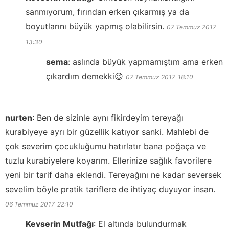
sanmıyorum, fırından erken çıkarmış ya da
boyutlarını büyük yapmış olabilirsin.
07 Temmuz 2017
13:30
sema
:
aslında büyük yapmamıştım ama erken
çıkardım demekki😉
07 Temmuz 2017
18:10
nurten
:
Ben de sizinle aynı fikirdeyim tereyağı
kurabiyeye ayrı bir güzellik katıyor sanki. Mahlebi de
çok severim çocukluğumu hatırlatır bana poğaça ve
tuzlu kurabiyelere koyarım. Ellerinize sağlık favorilere
yeni bir tarif daha eklendi. Tereyağını ne kadar seversek
sevelim böyle pratik tariflere de ihtiyaç duyuyor insan.
06 Temmuz 2017
22:10
Kevserin Mutfağı
:
El altında bulundurmak