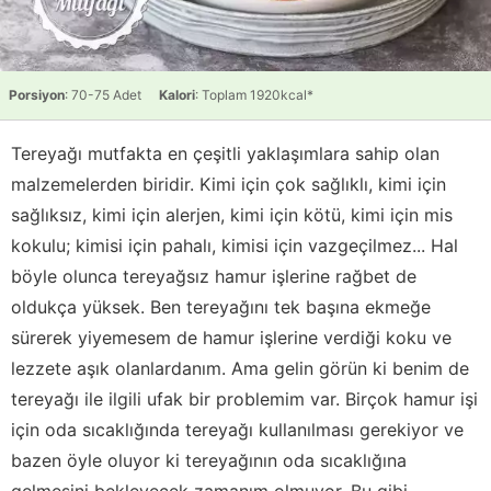
Porsiyon
: 70-75 Adet
Kalori
: Toplam 1920kcal*
Tereyağı mutfakta en çeşitli yaklaşımlara sahip olan
malzemelerden biridir. Kimi için çok sağlıklı, kimi için
sağlıksız, kimi için alerjen, kimi için kötü, kimi için mis
kokulu; kimisi için pahalı, kimisi için vazgeçilmez... Hal
böyle olunca tereyağsız hamur işlerine rağbet de
oldukça yüksek. Ben tereyağını tek başına ekmeğe
sürerek yiyemesem de hamur işlerine verdiği koku ve
lezzete aşık olanlardanım. Ama gelin görün ki benim de
tereyağı ile ilgili ufak bir problemim var. Birçok hamur işi
için oda sıcaklığında tereyağı kullanılması gerekiyor ve
bazen öyle oluyor ki tereyağının oda sıcaklığına
gelmesini bekleyecek zamanım olmuyor. Bu gibi