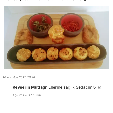
10 Ağustos 2017
16:28
Kevserin Mutfağı
:
Ellerine sağlık Sedacım☺️
10
Ağustos 2017
16:30