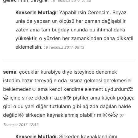
gerekir mi? Sevgiler
18 Temmuz 2017
21:39
Kevserin Mutfağı
:
Yapabilirsin Cerencim. Beyaz
unla da yapsan un ölçüsü her zaman değişebilir
zaten ama tam buğday ununda bu ihtimal daha
yüksektir, o yüzden her zamankinden daha dikkatli
eklemelisin.
19 Temmuz 2017
09:13
sema
:
çocuklar kurabiye diye isteyince denemek
istedim hazır tereyağın oda ısısına gelmesi gerekmesini
beklemeden☺️ ama kendi kendime element uydurdum🙈
😬 içine sirke ekledim azcık🙊 piştiler ama küçük poğaça
gibi oldu yani diğer tuzluların gibi ağızda dağılan halde
değildi😞 sirkeden kaynaklanmış olabilir mi😐😘🌺
07
Temmuz 2017
12:42
Kevserin Mutfağı
:
Sirkeden kaynaklandığını