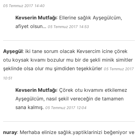
05 Temmuz 2017
14:40
Kevserin Mutfağı
:
Ellerine sağlık Ayşegülcüm,
afiyet olsun...
05 Temmuz 2017
14:53
Ayşegül
:
iki tane sorum olacak Kevsercim icine çörek
otu koysak kıvamı bozulur mu bir de şekli minik simitler
şeklinde olsa olur mu şimdiden teşekkürler
05 Temmuz 2017
10:51
Kevserin Mutfağı
:
Çörek otu kıvamını etkilemez
Ayşegülcüm, nasıl şekil vereceğin de tamamen
sana kalmış.
05 Temmuz 2017
12:04
nuray
:
Merhaba elinize sağlık.yaptiklarinizi beğeniyor ve