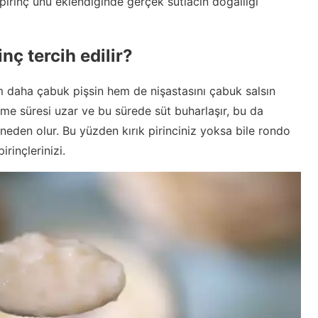
pirinç unu eklendiğinde gerçek sütlacın doğallığı
nç tercih edilir?
 daha çabuk pişsin hem de nişastasını çabuk salsın
şme süresi uzar ve bu sürede süt buharlaşır, bu da
eden olur. Bu yüzden kırık pirinciniz yoksa bile rondo
rinçlerinizi.