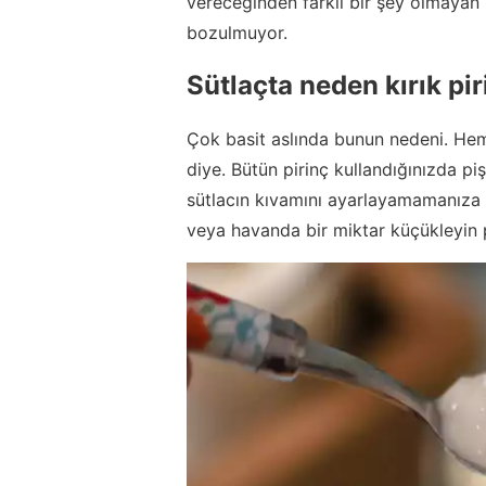
vereceğinden farklı bir şey olmayan 
bozulmuyor.
Sütlaçta neden kırık piri
Çok basit aslında bunun nedeni. Hem
diye. Bütün pirinç kullandığınızda pi
sütlacın kıvamını ayarlayamamanıza n
veya havanda bir miktar küçükleyin pi