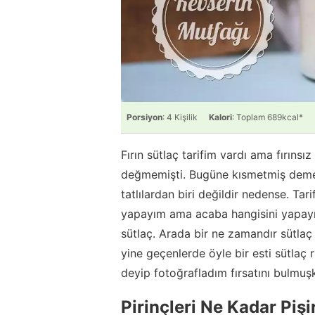
Porsiyon
: 4 Kişilik
Kalori
: Toplam 689kcal*
Fırın sütlaç tarifim vardı ama fırınsı
değmemişti. Bugüne kısmetmiş demek
tatlılardan biri değildir nedense. Tar
yapayım ama acaba hangisini yapay
sütlaç. Arada bir ne zamandır sütla
yine geçenlerde öyle bir esti sütlaç r
deyip fotoğrafladım fırsatını bulmuş
Pirinçleri Ne Kadar Piş