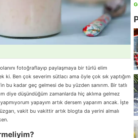
G
P
z olanını fotoğraflayıp paylaşmaya bir türlü elim
 ki. Ben çok severim sütlacı ama öyle çok sık yaptığım
ifin bu kadar geç gelmesi de bu yüzden sanırım. Bir tatlı
ım diye düşündüğüm zamanlarda hiç aklıma gelmez
ç yapmıyorum yapayım artık dersem yaparım ancak. İşte
üzgarı, vakit bu vakittir artık blogta da yerini almalı
ken.
irmeliyim?