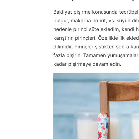
Bakliyat pişirme konusunda tecrübeli
bulgur, makarna nohut, vs. suyun dib
nedenle pirinci süte ekledim, kendi 
karıştırın pirinçleri. Özellikle ilk e
dilimidir. Pirinçler şiştikten sonra karı
fazla pişirin. Tamamen yumuşamaları y
kadar pişirmeye devam edin.