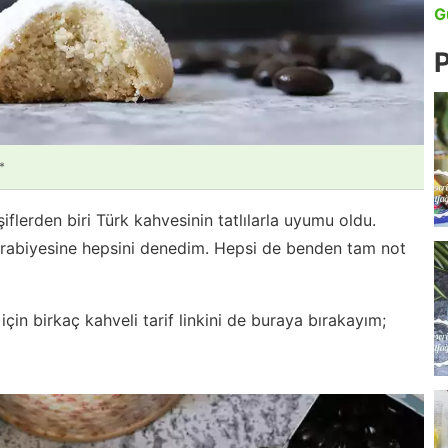
G
P
*
lerden biri Türk kahvesinin tatlılarla uyumu oldu.
urabiyesine hepsini denedim. Hepsi de benden tam not
in birkaç kahveli tarif linkini de buraya bırakayım;