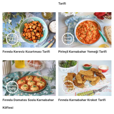
Tarifi
Fırında Kereviz Kızartması Tarifi
Pirinçli Karnabahar Yemeği Tarifi
Fırında Domates Soslu Karnabahar
Fırında Karnabahar Kroket Tarifi
Köftesi