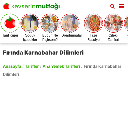
Tarif Küpü
Soğuk
Bugün Ne
Dondurmalar
Taze
Çilekli
İçecekler
Pişirsem?
Fasulye
Tarifleri
Zamanı
Fırında Karnabahar Dilimleri
Anasayfa
/
Tarifler
/
Ana Yemek Tarifleri
/
Fırında Karnabahar
Dilimleri