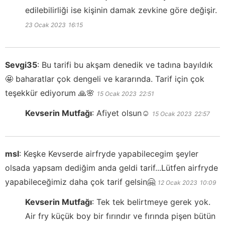
edilebilirliği ise kişinin damak zevkine göre değişir.
23 Ocak 2023
16:15
Sevgi35
:
Bu tarifi bu akşam denedik ve tadına bayıldık
🤩 baharatlar çok dengeli ve kararında. Tarif için çok
teşekkür ediyorum 🙏🌸
15 Ocak 2023
22:51
Kevserin Mutfağı
:
Afiyet olsun☺️
15 Ocak 2023
22:57
msl
:
Keşke Kevserde airfryde yapabilecegim şeyler
olsada yapsam dediğim anda geldi tarif...Lütfen airfryde
yapabileceğimiz daha çok tarif gelsin🤗
12 Ocak 2023
10:09
Kevserin Mutfağı
:
Tek tek belirtmeye gerek yok.
Air fry küçük boy bir fırındır ve fırında pişen bütün