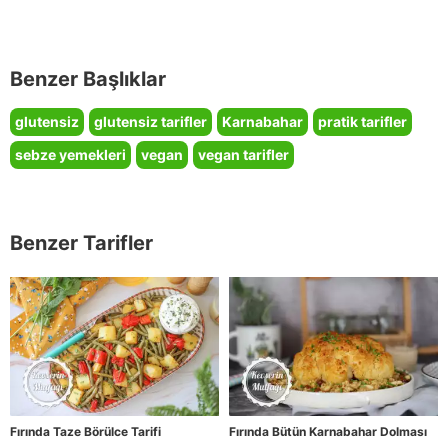
Benzer Başlıklar
glutensiz
glutensiz tarifler
Karnabahar
pratik tarifler
sebze yemekleri
vegan
vegan tarifler
Benzer Tarifler
Fırında Taze Börülce Tarifi
Fırında Bütün Karnabahar Dolması