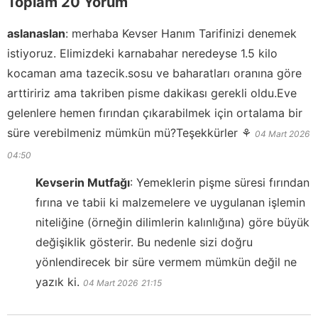
Toplam 20 Yorum
aslanaslan
:
merhaba Kevser Hanım Tarifinizi denemek
istiyoruz. Elimizdeki karnabahar neredeyse 1.5 kilo
kocaman ama tazecik.sosu ve baharatları oranına göre
arttiririz ama takriben pisme dakikası gerekli oldu.Eve
gelenlere hemen fırından çıkarabilmek için ortalama bir
süre verebilmeniz mümkün mü?Teşekkürler ⚘️
04 Mart 2026
04:50
Kevserin Mutfağı
:
Yemeklerin pişme süresi fırından
fırına ve tabii ki malzemelere ve uygulanan işlemin
niteliğine (örneğin dilimlerin kalınlığına) göre büyük
değişiklik gösterir. Bu nedenle sizi doğru
yönlendirecek bir süre vermem mümkün değil ne
yazık ki.
04 Mart 2026
21:15