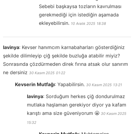
Sebebi başkaysa tozların kavrulması
gerekmediği için istediğin aşamada
ekleyebilirsin.
10 Aralık 2025
18:38
lavinya
:
Kevser hanımcım karnabaharları gösterdiğiniz
şekilde dilimleyip çiğ şekilde buzluğa atabilir miyiz?
Sonrasında çözdürmeden direk fırına atsak olur sanırım
ne dersiniz
30 Kasım 2025
01:22
Kevserin Mutfağı
:
Yapabilirsin.
30 Kasım 2025
13:21
lavinya
:
Sorduğum herkes çiğ dondurulmaz
mutlaka haşlaman gerekiyor diyor ya kafam
karıştı ama size güveniyorum 😬
30 Kasım 2025
15:32