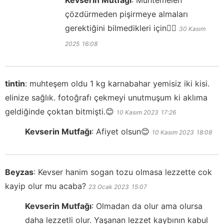
Kevserin Mutfağı
:
Muhtemelen
çözdürmeden pişirmeye almaları
gerektiğini bilmedikleri için👍🏻
30 Kasım
2025
16:08
tintin
:
muhteşem oldu 1 kg karnabahar yemisiz iki kisi.
elinize sağlık. fotoğrafı çekmeyi unutmuşum ki aklıma
geldiğinde çoktan bitmişti.😊
10 Kasım 2023
17:26
Kevserin Mutfağı
:
Afiyet olsun😊
10 Kasım 2023
18:08
Beyzas
:
Kevser hanim sogan tozu olmasa lezzette cok
kayip olur mu acaba?
23 Ocak 2023
15:07
Kevserin Mutfağı
:
Olmadan da olur ama olursa
daha lezzetli olur. Yaşanan lezzet kaybının kabul