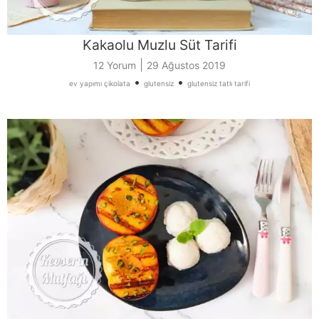
Kakaolu Muzlu Süt Tarifi
|
12 Yorum
29 Ağustos 2019
•
•
ev yapımı çikolata
glutensiz
glutensiz tatlı tarifi