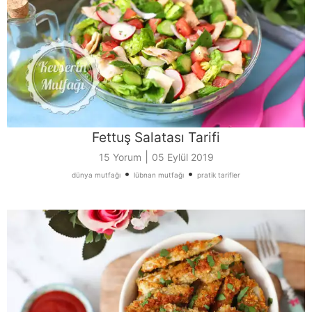
Fettuş Salatası Tarifi
|
15 Yorum
05 Eylül 2019
•
•
dünya mutfağı
lübnan mutfağı
pratik tarifler