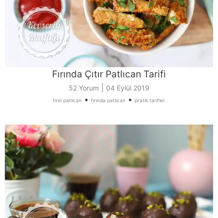
Fırında Çıtır Patlıcan Tarifi
|
52 Yorum
04 Eylül 2019
•
•
fırın patlıcan
fırında patlıcan
pratik tarifler