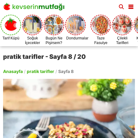
Tarif Küpü
Soğuk
Bugün Ne
Dondurmalar
Taze
Çilekli
İçecekler
Pişirsem?
Fasulye
Tarifleri
Zamanı
pratik tarifler - Sayfa 8 / 20
Anasayfa
/
pratik tarifler
/
Sayfa 8