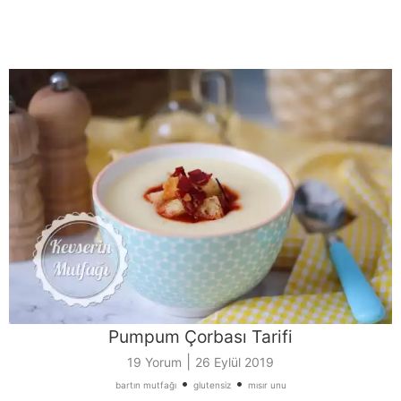
Pumpum Çorbası Tarifi
|
19 Yorum
26 Eylül 2019
•
•
bartın mutfağı
glutensiz
mısır unu