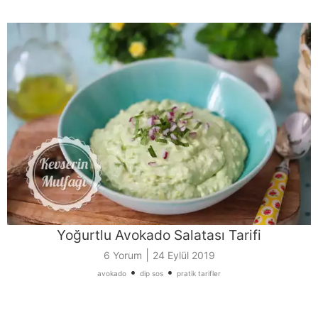
Yoğurtlu Avokado Salatası Tarifi
|
6 Yorum
24 Eylül 2019
•
•
avokado
dip sos
pratik tarifler