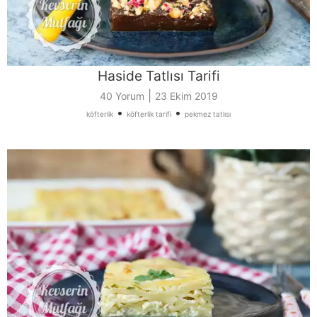
Haside Tatlısı Tarifi
|
40 Yorum
23 Ekim 2019
•
•
köfterlik
köfterlik tarifi
pekmez tatlısı