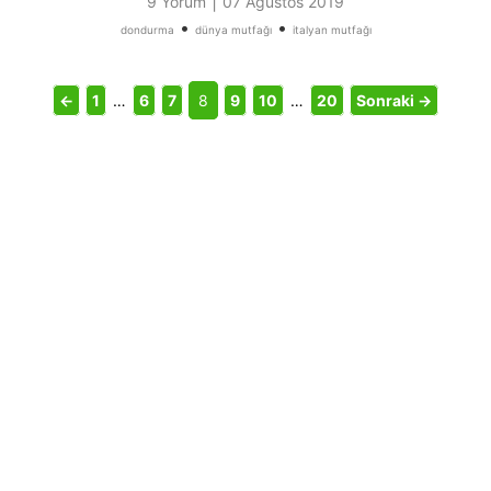
|
9 Yorum
07 Ağustos 2019
•
•
dondurma
dünya mutfağı
italyan mutfağı
←
1
…
6
7
8
9
10
…
20
Sonraki →