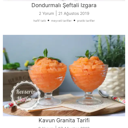
Dondurmalı Şeftali Izgara
|
2 Yorum
21 Ağustos 2019
•
•
hafif tatlı
meyveli tarifler
pratik tarifler
Kavun Granita Tarifi