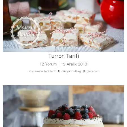
Turron Tarifi
|
12 Yorum
19 Aralık 2019
•
•
atıştırmalık tatlı tarifi
dünya mutfağı
glutensiz