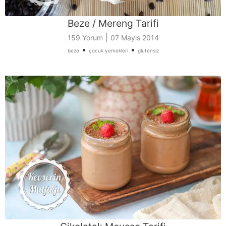
Beze / Mereng Tarifi
|
159 Yorum
07 Mayıs 2014
•
•
beze
çocuk yemekleri
glutensiz