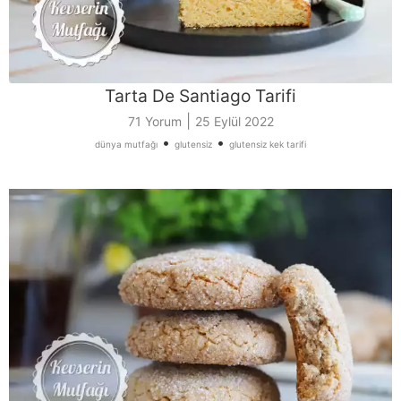
Tarta De Santiago Tarifi
|
71 Yorum
25 Eylül 2022
•
•
dünya mutfağı
glutensiz
glutensiz kek tarifi