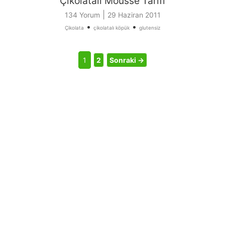
Çikolatalı Mousse Tarifi
|
134 Yorum
29 Haziran 2011
•
•
Çikolata
çikolatalı köpük
glutensiz
1
2
Sonraki →