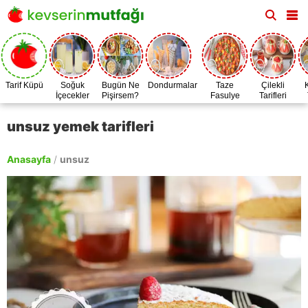
Tarif Küpü
Soğuk
Bugün Ne
Dondurmalar
Taze
Çilekli
İçecekler
Pişirsem?
Fasulye
Tarifleri
Zamanı
unsuz yemek tarifleri
Anasayfa
/
unsuz