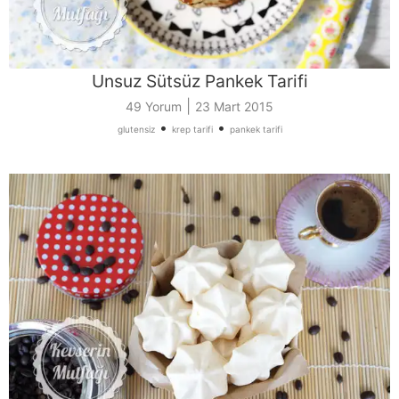
Unsuz Sütsüz Pankek Tarifi
|
49 Yorum
23 Mart 2015
•
•
glutensiz
krep tarifi
pankek tarifi