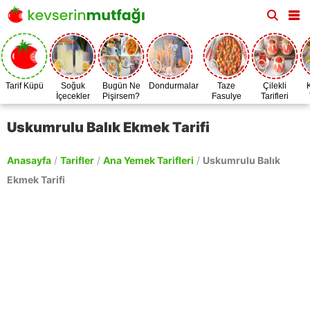
Tarif Küpü
Soğuk
Bugün Ne
Dondurmalar
Taze
Çilekli
İçecekler
Pişirsem?
Fasulye
Tarifleri
Zamanı
Uskumrulu Balık Ekmek Tarifi
Anasayfa
/
Tarifler
/
Ana Yemek Tarifleri
/
Uskumrulu Balık
Ekmek Tarifi