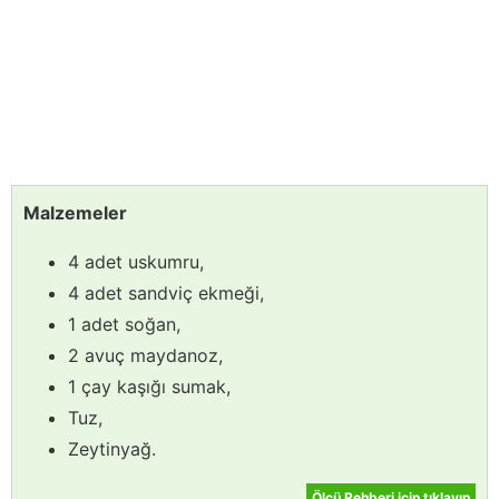
Malzemeler
4 adet uskumru,
4 adet sandviç ekmeği,
1 adet soğan,
2 avuç maydanoz,
1 çay kaşığı sumak,
Tuz,
Zeytinyağ.
Ölçü Rehberi için tıklayın