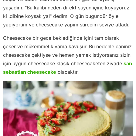
yaşadım. "Bu kalıbı neden direkt suyun içine koyuyoruz
ki .dibine koysak ya!" dedim. O gün bugündür öyle
yapıyorum ve cheesecake yapım sürecim seviye atladı.
Cheesecake bir gece beklediğinde içini tam olarak
çeker ve mükemmel kıvama kavuşur. Bu nedenle canınız
cheesecake çektiyse ve hemen yemek istiyorsanız sizin
için uygun cheesecake klasik cheesecaketen ziyade
san
sebastian cheesecake
olacaktır.