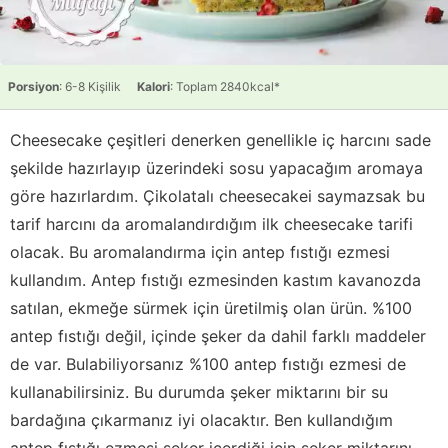
Porsiyon
: 6-8 Kişilik
Kalori
: Toplam 2840kcal*
Cheesecake çeşitleri denerken genellikle iç harcını sade
şekilde hazırlayıp üzerindeki sosu yapacağım aromaya
göre hazırlardım. Çikolatalı cheesecakei saymazsak bu
tarif harcını da aromalandırdığım ilk cheesecake tarifi
olacak. Bu aromalandırma için antep fıstığı ezmesi
kullandım. Antep fıstığı ezmesinden kastım kavanozda
satılan, ekmeğe sürmek için üretilmiş olan ürün. %100
antep fıstığı değil, içinde şeker da dahil farklı maddeler
de var. Bulabiliyorsanız %100 antep fıstığı ezmesi de
kullanabilirsiniz. Bu durumda şeker miktarını bir su
bardağına çıkarmanız iyi olacaktır. Ben kullandığım
antep fıstığı ezmesi şeker içerdiği için şeker miktarını