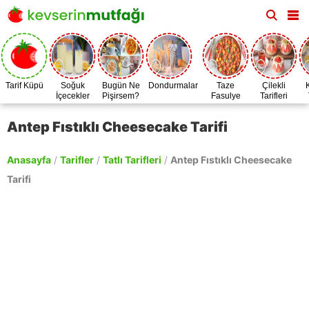
Tarif Küpü
Soğuk
Bugün Ne
Dondurmalar
Taze
Çilekli
İçecekler
Pişirsem?
Fasulye
Tarifleri
Zamanı
Antep Fıstıklı Cheesecake Tarifi
Anasayfa
/
Tarifler
/
Tatlı Tarifleri
/
Antep Fıstıklı Cheesecake
Tarifi