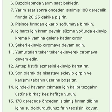
Buzdolabında yarım saat bekletin,
Yarım saat sonra önceden ısıtılmış 180 derecelik
fırında 20-25 dakika pişirin,
Pişince fırından çıkarıp soğumaya bırakın,
İç harcı için krem peyniri süzme yoğurda ekleyip
krema kıvamına gelene kadar çırpın,
Şekeri ekleyip çırpmaya devam edin,
Yumurtaları teker teker ekleyerek çırpmaya
devam edin,
Antep fıstığı ezmesini ekleyip karıştırın,
Son olarak da nişastayı ekleyip çırpın ve
karışımı tabanın üzerine boşaltın,
İçindeki havanın çıkması için kalıbı tezgahın
üstüne birkaç kez hafifçe vurun,
170 derecede önceden ısıtılmış fırının dibine
içine su doldurduğunuz fırın tepsisini koyun,