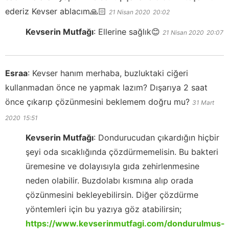
ederiz Kevser ablacım🙏🏻
21 Nisan 2020
20:02
Kevserin Mutfağı
:
Ellerine sağlık😊
21 Nisan 2020
20:07
Esraa
:
Kevser hanım merhaba, buzluktaki ciğeri
kullanmadan önce ne yapmak lazım? Dışarıya 2 saat
önce çıkarıp çözünmesini beklemem doğru mu?
31 Mart
2020
15:51
Kevserin Mutfağı
:
Dondurucudan çıkardığın hiçbir
şeyi oda sıcaklığında çözdürmemelisin. Bu bakteri
üremesine ve dolayısıyla gıda zehirlenmesine
neden olabilir. Buzdolabı kısmına alıp orada
çözünmesini bekleyebilirsin. Diğer çözdürme
yöntemleri için bu yazıya göz atabilirsin;
https://www.kevserinmutfagi.com/dondurulmus-