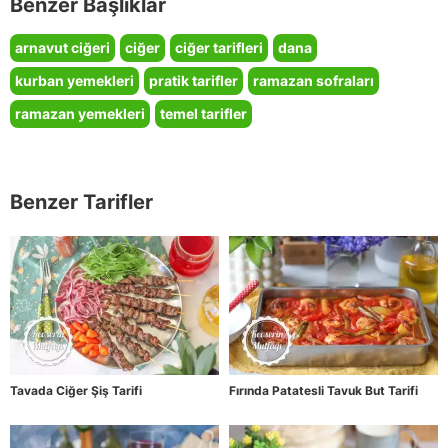
Benzer Başlıklar
arnavut ciğeri
ciğer
ciğer tarifleri
dana
kurban yemekleri
pratik tarifler
ramazan sofraları
ramazan yemekleri
temel tarifler
Benzer Tarifler
Tavada Ciğer Şiş Tarifi
Fırında Patatesli Tavuk But Tarifi