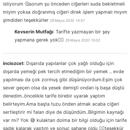
istiyorum 🤔sorum şu önceden ciğerleri suda bekletmeli
miyim yoksa doğranmış ciğeri direk işlem yapmalı mıyım
şimdiden teşekkürler
29 Mayıs 2020
14:57
Kevserin Mutfağı
:
Tarifte yazmayan bir şey
yapmana gerek yok👍🏻
29 Mayıs 2020
15:02
inciozcet
:
Dışarıda yapılanlar çok yağlı olduğu için
dışarda yemeği pek tercih etmediğim bir yemek .. evde
yapılması da çok zormuş gibi düşünüyordum.Eşim çok
sever geçen olsa da yesek demişti ondan iş başa düştü
denedim..öncelikle tarife birebir uyarak yaptım
belirteyim.Ama başta tuzu önden atmak acaba ciğeri
sertleştirir mi falan diye de düşündüm..Bilgimin kaynağı
var mı? Yok 😅 kulaktan dolma bir bilgi olduğu için tarife
sadık kalarak yaptım ve sonuç şahane oldu ✌🏻teşekkür