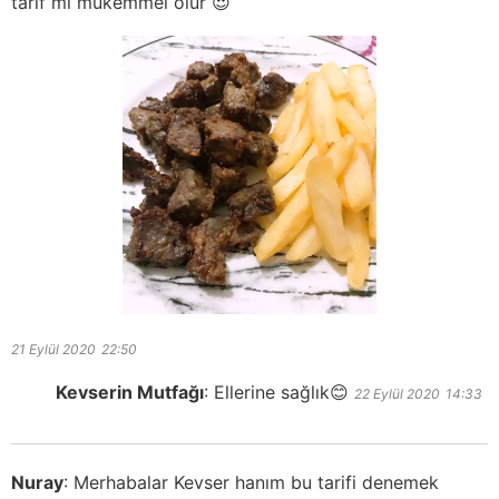
tarif mi mükemmel olur 😍
21 Eylül 2020
22:50
Kevserin Mutfağı
:
Ellerine sağlık😊
22 Eylül 2020
14:33
Nuray
:
Merhabalar Kevser hanım bu tarifi denemek