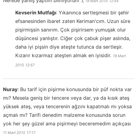
Nerede yanlış yaptım bilmiyorum :(
18 Mart 2015
12:54
Kevserin Mutfağı
:
Yıkanınca sertleşmesi bir şehir
efsanesinden ibaret zaten Keriman'cım. Uzun süre
pişirmişsin sanırım. Çok pişirirsem yumuşak olur
düşüncesi yanlıştır. Ciğer çok çabuk pişer aslında,
daha iyi pişsin diye ateşte tutunca da sertleşir.
Kızarır kızarmaz ateşten almak en iyisidir.
18 Mart
2015
12:57
Nuray
:
Bu tarif için pişirme konusunda bir püf nokta var
mı? Mesela geniş bir tencere veya dar, ya da kısık ateş
yüksek ateş, veya tencerenin ağzını kapatmalı mı yoksa
açmalı mı? Tarifi denedim malzeme konusunda sorun
yok her şey güzel ama pişirmeyi beceremedim açıkçası
11 Mart 2015
17:17