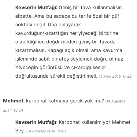
Kevserin Mutfağı
:
Geniş bir tava kullanmalısın
elbette. Ama bu sadece bu tarife özel bir püf
noktası değil. Una bulayarak
kavurduğun/kızarttığın her yiyeceği birbirine
olabildiğince değdirmeden geniş bir tavada
kızartmalısın. Kapağı açık olmalı ama kavurma
işleminde sabit bir ateş söylemek doğru olmaz.
Yiyeceğin görüntüsü ve çıkardığı sesler
doğrultusunda sürekli değiştirilmeli.
11 Mart 2015
17:22
Mehmet
:
karbonat katmaya gerek yok mu?
04 Ağustos
2014
18:34
Kevserin Mutfağı
:
Karbonat kullanılmıyor Mehmet
Bey.
04 Ağustos 2014
19:01