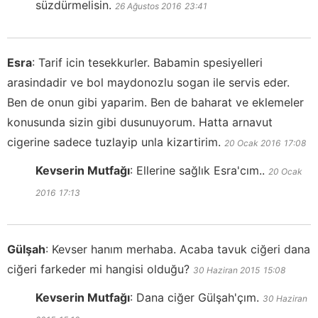
süzdürmelisin.
26 Ağustos 2016
23:41
Esra
:
Tarif icin tesekkurler. Babamin spesiyelleri
arasindadir ve bol maydonozlu sogan ile servis eder.
Ben de onun gibi yaparim. Ben de baharat ve eklemeler
konusunda sizin gibi dusunuyorum. Hatta arnavut
cigerine sadece tuzlayip unla kizartirim.
20 Ocak 2016
17:08
Kevserin Mutfağı
:
Ellerine sağlık Esra'cım..
20 Ocak
2016
17:13
Gülşah
:
Kevser hanım merhaba. Acaba tavuk ciğeri dana
ciğeri farkeder mi hangisi olduğu?
30 Haziran 2015
15:08
Kevserin Mutfağı
:
Dana ciğer Gülşah'çım.
30 Haziran