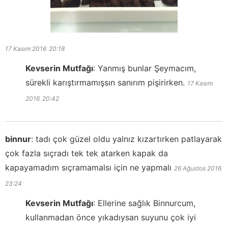
17 Kasım 2016
20:18
Kevserin Mutfağı
:
Yanmış bunlar Şeymacım,
sürekli karıştırmamışsın sanırım pişirirken.
17 Kasım
2016
20:42
binnur
:
tadı çok güzel oldu yalnız kızartırken patlayarak
çok fazla sıçradı tek tek atarken kapak da
kapayamadım sıçramamalsı için ne yapmalı
26 Ağustos 2016
23:24
Kevserin Mutfağı
:
Ellerine sağlık Binnurcum,
kullanmadan önce yıkadıysan suyunu çok iyi