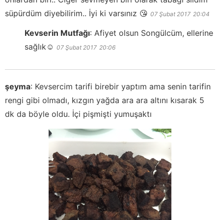
süpürdüm diyebilirim.. İyi ki varsınız 😘
07 Şubat 2017
20:04
Kevserin Mutfağı
:
Afiyet olsun Songülcüm, ellerine
sağlık☺️
07 Şubat 2017
20:06
şeyma
:
Kevsercim tarifi birebir yaptım ama senin tarifin
rengi gibi olmadı, kızgın yağda ara ara altını kısarak 5
dk da böyle oldu. İçi pişmişti yumuşaktı