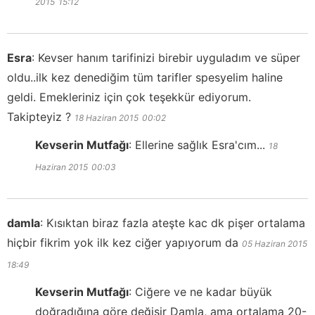
2015
15:12
Esra
:
Kevser hanım tarifinizi birebir uyguladım ve süper
oldu..ilk kez denediğim tüm tarifler spesyelim haline
geldi. Emekleriniz için çok teşekkür ediyorum.
Takipteyiz ?
18 Haziran 2015
00:02
Kevserin Mutfağı
:
Ellerine sağlık Esra'cım...
18
Haziran 2015
00:03
damla
:
Kısıktan biraz fazla ateşte kac dk pişer ortalama
hiçbir fikrim yok ilk kez ciğer yapıyorum da
05 Haziran 2015
18:49
Kevserin Mutfağı
:
Ciğere ve ne kadar büyük
doğradığına göre değişir Damla, ama ortalama 20-