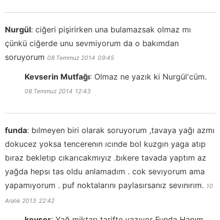
Nurgül
:
ciğeri pişirirken una bulamazsak olmaz mı
çünkü ciğerde unu sevmiyorum da o bakımdan
soruyorum
08 Temmuz 2014
09:45
Kevserin Mutfağı
:
Olmaz ne yazık ki Nurgül'cüm.
08 Temmuz 2014
12:43
funda
:
bılmeyen biri olarak soruyorum ,tavaya yağı azmı
dokucez yoksa tencerenın ıcınde bol kuzgın yaga atıp
bıraz bekletıp cıkarıcakmıyız .bıkere tavada yaptım az
yağda hepsı tas oldu anlamadım . cok sevıyorum ama
yapamıyorum . puf noktalarını paylasırsanız sevınırım.
10
Aralık 2013
22:42
kevser
:
Yağ miktarı tarifte yazıyor Funda Hanım.