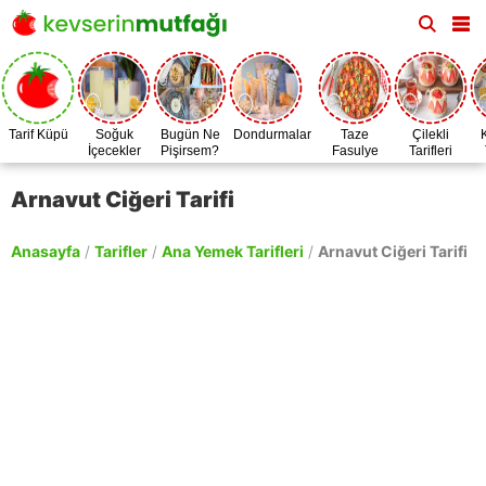
Tarif Küpü
Soğuk
Bugün Ne
Dondurmalar
Taze
Çilekli
İçecekler
Pişirsem?
Fasulye
Tarifleri
Zamanı
Arnavut Ciğeri Tarifi
Anasayfa
/
Tarifler
/
Ana Yemek Tarifleri
/
Arnavut Ciğeri Tarifi