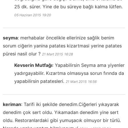
25 dk. sürer. Yine de bu süreye bağlı kalma lütfen.
05 Haziran 2015
19:20
seyma
:
merhabalar öncelikle ellerinize sağlik benim
sorum ciğerin yanina patates kizartmasi yerine patates
püresi nasil olur ?
21 Mart 2015
16:28
Kevserin Mutfağı
:
Yapabilirsin Seyma ama yiyenler
yadırgayabilir. Kızartma olmasıysa sorun fırında da
yapabilirsin patatesleri.
21 Mart 2015
16:56
keriman
:
Tarifi iki şekilde denedim.Ciğerleri yıkayarak
denedim çok sert oldu. Yıkamadan denedim yine sert
oldu. Restoranlardaki gibi yumuşacık olmuyor bir türlü.