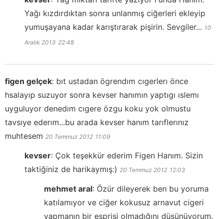
Yağı kızdırdıktan sonra unlanmış ciğerleri ekleyip
yumuşayana kadar karıştırarak pişirin. Sevgiler...
10
Aralık 2013
22:48
figen gelçek
:
bıt ustadan ögrendım cıgerlerı önce
hsalayıp suzuyor sonra kevser hanımın yaptıgı ıslemı
uyguluyor denedım cıgere özgu koku yok olmustu
tavsıye ederım...bu arada kevser hanım tarıflerınız
muhtesem
20 Temmuz 2012
11:09
kevser
:
Çok teşekkür ederim Figen Hanım. Sizin
taktiğiniz de harikaymış:)
20 Temmuz 2012
12:03
mehmet aral
:
Özür dileyerek ben bu yoruma
katılamıyor ve ciğer kokusuz arnavut cigeri
yapmanın bir esprisi olmadığını düşünüyorum.