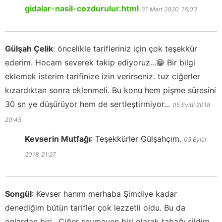
gidalar-nasil-cozdurulur.html
31 Mart 2020
16:03
Gülşah Çelik
:
öncelikle tarifleriniz için çok teşekkür
ederim. Hocam severek takip ediyoruz...😁 Bir bilgi
eklemek isterim tarifinize izin verirseniz. tuz ciğerler
kızardıktan sonra eklenmeli. Bu konu hem pişme süresini
30 sn ye düşürüyor hem de sertleştirmiyor...
05 Eylül 2018
20:45
Kevserin Mutfağı
:
Teşekkürler Gülşahçım.
05 Eylül
2018
21:27
Songül
:
Kevser hanım merhaba Şimdiye kadar
denediğim bütün tarifler çok lezzetli oldu. Bu da
onlardan biri.. Ciğer sevmeyen biri olarak tabağı sildim