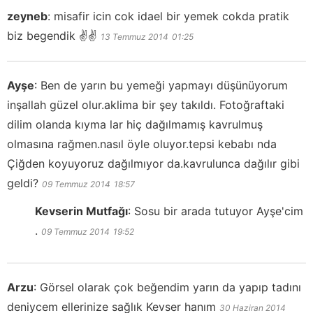
zeyneb
:
misafir icin cok idael bir yemek cokda pratik
biz begendik ✌️✌️
13 Temmuz 2014
01:25
Ayşe
:
Ben de yarın bu yemeği yapmayı düşünüyorum
inşallah güzel olur.aklima bir şey takıldı. Fotoğraftaki
dilim olanda kıyma lar hiç dağılmamış kavrulmuş
olmasına rağmen.nasıl öyle oluyor.tepsi kebabı nda
Çiğden koyuyoruz dağılmıyor da.kavrulunca dağılır gibi
geldi?
09 Temmuz 2014
18:57
Kevserin Mutfağı
:
Sosu bir arada tutuyor Ayşe'cim
.
09 Temmuz 2014
19:52
Arzu
:
Görsel olarak çok beğendim yarın da yapıp tadını
deniycem ellerinize sağlık Kevser hanım
30 Haziran 2014