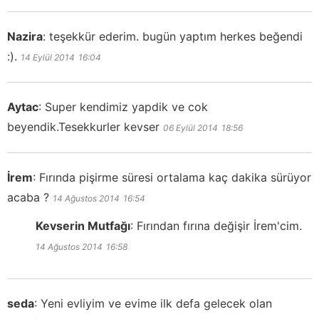
Nazira
:
teşekkür ederim. bugün yaptım herkes beğendi
:).
14 Eylül 2014
16:04
Aytac
:
Super kendimiz yapdik ve cok
beyendik.Tesekkurler kevser
06 Eylül 2014
18:56
İrem
:
Fırında pişirme süresi ortalama kaç dakika sürüyor
acaba ?
14 Ağustos 2014
16:54
Kevserin Mutfağı
:
Fırından fırına değişir İrem'cim.
14 Ağustos 2014
16:58
seda
:
Yeni evliyim ve evime ilk defa gelecek olan