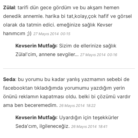
Zülal
:
tarifi dün gece gördüm ve bu akşam hemen
denedik annemle. harika bi tat,kolay,çok hafif ve görsel
olarak da tatmin edici. emeğinize sağlık Kevser
hanımcım ;))
27 Mayıs 2014
00:15
Kevserin Mutfağı
:
Sizim de ellerinize sağlık
Zülal'cim, annene sevgiler...
27 Mayıs 2014
00:16
Seda
:
bu yorumu bu kadar yanlış yazmamın sebebi de
facebooktan tıkladığımda yorumumu yazdığım yerin
önünü reklamın kapatması oldu. belki bi çözümü vardır
ama ben beceremedim.
26 Mayıs 2014
18:22
Kevserin Mutfağı
:
Uyardığın için teşekkürler
Seda'cım, ilgileneceğiz.
26 Mayıs 2014
18:41