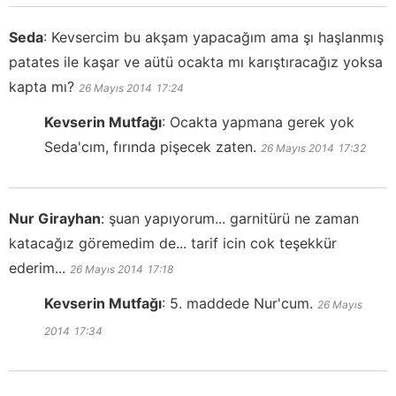
Seda
:
Kevsercim bu akşam yapacağım ama şı haşlanmış
patates ile kaşar ve aütü ocakta mı karıştıracağız yoksa
kapta mı?
26 Mayıs 2014
17:24
Kevserin Mutfağı
:
Ocakta yapmana gerek yok
Seda'cım, fırında pişecek zaten.
26 Mayıs 2014
17:32
Nur Girayhan
:
şuan yapıyorum... garnitürü ne zaman
katacağız göremedim de... tarif icin cok teşekkür
ederim...
26 Mayıs 2014
17:18
Kevserin Mutfağı
:
5. maddede Nur'cum.
26 Mayıs
2014
17:34