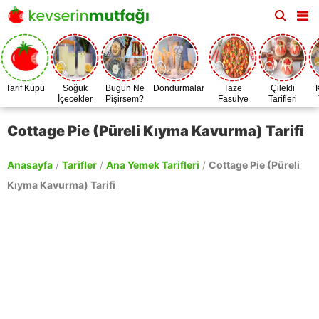
Tarif Küpü
Soğuk
Bugün Ne
Dondurmalar
Taze
Çilekli
İçecekler
Pişirsem?
Fasulye
Tarifleri
Zamanı
Cottage Pie (Püreli Kıyma Kavurma) Tarifi
Anasayfa
/
Tarifler
/
Ana Yemek Tarifleri
/
Cottage Pie (Püreli
Kıyma Kavurma) Tarifi