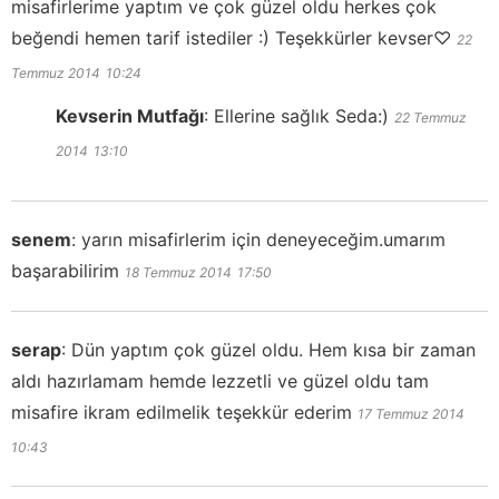
misafirlerime yaptım ve çok güzel oldu herkes çok
beğendi hemen tarif istediler :) Teşekkürler kevser♡
22
Temmuz 2014
10:24
Kevserin Mutfağı
:
Ellerine sağlık Seda:)
22 Temmuz
2014
13:10
senem
:
yarın misafirlerim için deneyeceğim.umarım
başarabilirim
18 Temmuz 2014
17:50
serap
:
Dün yaptım çok güzel oldu. Hem kısa bir zaman
aldı hazırlamam hemde lezzetli ve güzel oldu tam
misafire ikram edilmelik teşekkür ederim
17 Temmuz 2014
10:43