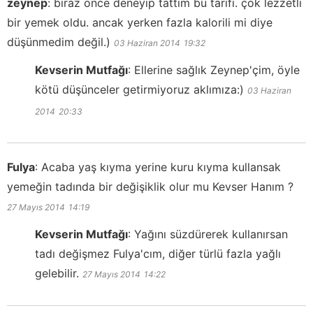
zeynep
:
biraz önce deneyip tattım bu tarifi. çok lezzetli
bir yemek oldu. ancak yerken fazla kalorili mi diye
düşünmedim değil.)
03 Haziran 2014
19:32
Kevserin Mutfağı
:
Ellerine sağlık Zeynep'çim, öyle
kötü düşünceler getirmiyoruz aklımıza:)
03 Haziran
2014
20:33
Fulya
:
Acaba yaş kıyma yerine kuru kıyma kullansak
yemeğin tadında bir değişiklik olur mu Kevser Hanım ?
27 Mayıs 2014
14:19
Kevserin Mutfağı
:
Yağını süzdürerek kullanırsan
tadı değişmez Fulya'cım, diğer türlü fazla yağlı
gelebilir.
27 Mayıs 2014
14:22