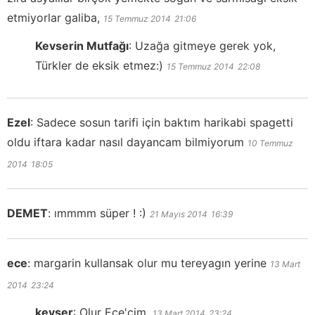
etmiyorlar galiba,
15 Temmuz 2014
21:06
Kevserin Mutfağı
:
Uzağa gitmeye gerek yok,
Türkler de eksik etmez:)
15 Temmuz 2014
22:08
Ezel
:
Sadece sosun tarifi için baktım harikabi spagetti
oldu iftara kadar nasıl dayancam bilmiyorum
10 Temmuz
2014
18:05
DEMET
:
ımmmm süper ! :)
21 Mayıs 2014
16:39
ece
:
margarin kullansak olur mu tereyagın yerine
13 Mart
2014
23:24
kevser
:
Olur Ece'cim.
13 Mart 2014
23:24