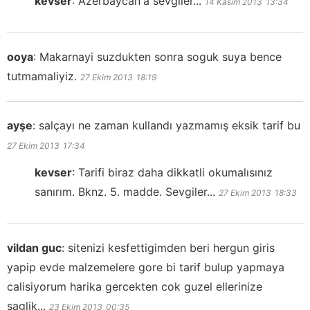
kevser
:
Azerbaycan'a sevgiler...
14 Kasım 2013
13:34
ooya
:
Makarnayi suzdukten sonra soguk suya bence
tutmamaliyiz.
27 Ekim 2013
18:19
ayşe
:
salçayı ne zaman kullandı yazmamış eksik tarif bu
27 Ekim 2013
17:34
kevser
:
Tarifi biraz daha dikkatli okumalısınız
sanırım. Bknz. 5. madde. Sevgiler...
27 Ekim 2013
18:33
vildan guc
:
sitenizi kesfettigimden beri hergun giris
yapip evde malzemelere gore bi tarif bulup yapmaya
calisiyorum harika gercekten cok guzel ellerinize
saglik...
23 Ekim 2013
00:35