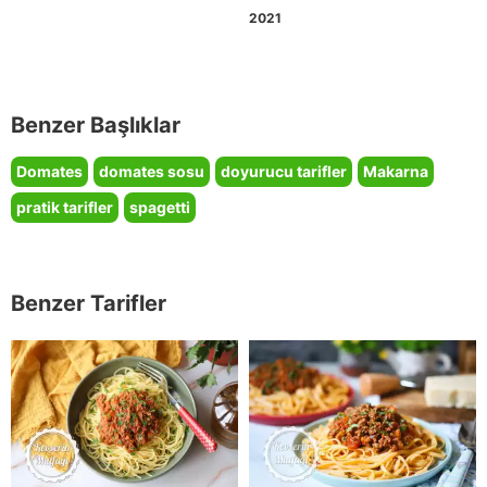
2021
Benzer Başlıklar
Domates
domates sosu
doyurucu tarifler
Makarna
pratik tarifler
spagetti
Benzer Tarifler