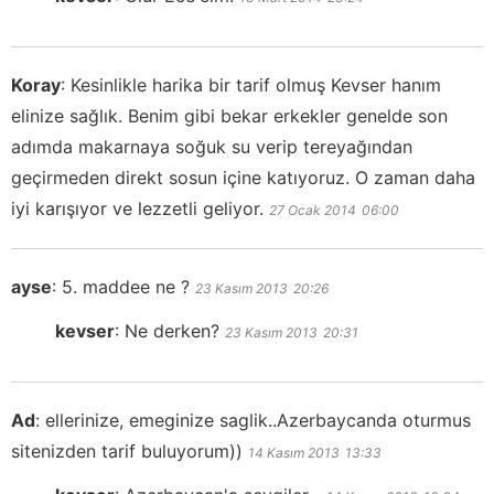
Koray
:
Kesinlikle harika bir tarif olmuş Kevser hanım
elinize sağlık. Benim gibi bekar erkekler genelde son
adımda makarnaya soğuk su verip tereyağından
geçirmeden direkt sosun içine katıyoruz. O zaman daha
iyi karışıyor ve lezzetli geliyor.
27 Ocak 2014
06:00
ayse
:
5. maddee ne ?
23 Kasım 2013
20:26
kevser
:
Ne derken?
23 Kasım 2013
20:31
Ad
:
ellerinize, emeginize saglik..Azerbaycanda oturmus
sitenizden tarif buluyorum))
14 Kasım 2013
13:33