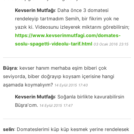
Kevserin Mutfağı
:
Daha önce 3 domatesi
rendeleyip tartmadım Semih, bir fikrim yok ne
yazık ki. Videosunu izleyerek miktarını görebilirsin;
https://www.kevserinmutfagi.com/domates-
soslu-spagetti-videolu-tarif.html
03 Ocak 2016
23:15
Büşra
:
kevser hanım merhaba eşim biberi çok
seviyorda, biber doğrayıp koysam içerisine hangi
aşamada koymalıyım?
14 Eylül 2015
17:40
Kevserin Mutfağı
:
Soğanla birlikte kavurabilirsin
Büşra'cım.
14 Eylül 2015
17:47
selin
:
Domateslerimi küp küp kesmek yerine rendelesek