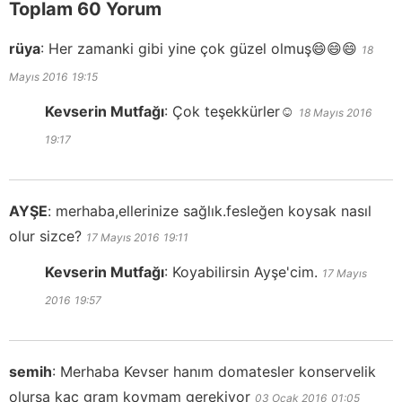
Toplam 60 Yorum
rüya
:
Her zamanki gibi yine çok güzel olmuş😄😄😄
18
Mayıs 2016
19:15
Kevserin Mutfağı
:
Çok teşekkürler☺️
18 Mayıs 2016
19:17
AYŞE
:
merhaba,ellerinize sağlık.fesleğen koysak nasıl
olur sizce?
17 Mayıs 2016
19:11
Kevserin Mutfağı
:
Koyabilirsin Ayşe'cim.
17 Mayıs
2016
19:57
semih
:
Merhaba Kevser hanım domatesler konservelik
olursa kaç gram koymam gerekiyor
03 Ocak 2016
01:05