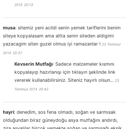
2015
20:13
musa
:
sitemiz yeni acildi senin yemek tariflerini benim
siteye kopyalasam ama altta senin siteden aldigimi
yazacagim siten guzel olmus iyi ramazanlar !
23 Temmuz
2014
20:37
Kevserin Mutfağı
:
Sadece malzemeler kısmını
kopyalayıp hazırlanışı için tıklayın şeklinde link
vererek kullanabilirsiniz. Siteniz hayırlı olsun...
23
Temmuz 2014
20:42
hayri
:
denedim, sos fena olmadı, soğan ve sarmısak
olduğundan biraz güneydoğu asya mutfağını andırdı,
zira asyalılar birçok yemekte soğan ve sarmısağı eksik