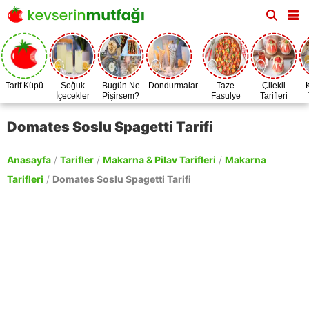
Tarif Küpü
Soğuk
Bugün Ne
Dondurmalar
Taze
Çilekli
İçecekler
Pişirsem?
Fasulye
Tarifleri
Zamanı
Domates Soslu Spagetti Tarifi
Anasayfa
/
Tarifler
/
Makarna & Pilav Tarifleri
/
Makarna
Tarifleri
/
Domates Soslu Spagetti Tarifi