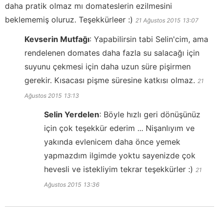
daha pratik olmaz mı domateslerin ezilmesini
beklememiş oluruz. Teşekkürleer :)
21 Ağustos 2015
13:07
Kevserin Mutfağı
:
Yapabilirsin tabi Selin'cim, ama
rendelenen domates daha fazla su salacağı için
suyunu çekmesi için daha uzun süre pişirmen
gerekir. Kısacası pişme süresine katkısı olmaz.
21
Ağustos 2015
13:13
Selin Yerdelen
:
Böyle hızlı geri dönüşünüz
için çok teşekkür ederim ... Nişanlıyım ve
yakında evlenicem daha önce yemek
yapmazdım ilgimde yoktu sayenizde çok
hevesli ve istekliyim tekrar teşekkürler :)
21
Ağustos 2015
13:36