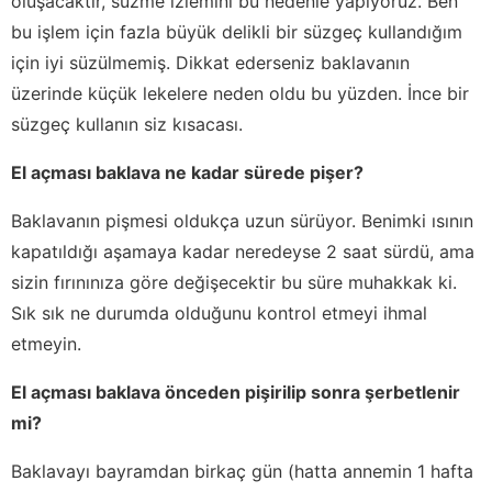
oluşacaktır, süzme izlemini bu nedenle yapıyoruz. Ben
bu işlem için fazla büyük delikli bir süzgeç kullandığım
için iyi süzülmemiş. Dikkat ederseniz baklavanın
üzerinde küçük lekelere neden oldu bu yüzden. İnce bir
süzgeç kullanın siz kısacası.
El açması baklava ne kadar sürede pişer?
Baklavanın pişmesi oldukça uzun sürüyor. Benimki ısının
kapatıldığı aşamaya kadar neredeyse 2 saat sürdü, ama
sizin fırınınıza göre değişecektir bu süre muhakkak ki.
Sık sık ne durumda olduğunu kontrol etmeyi ihmal
etmeyin.
El açması baklava önceden pişirilip sonra şerbetlenir
mi?
Baklavayı bayramdan birkaç gün (hatta annemin 1 hafta