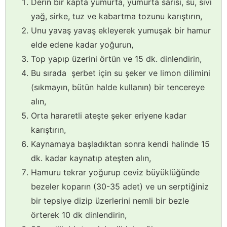
Derin bir kapta yumurta, yumurta sarısı, su, sıvı
yağ, sirke, tuz ve kabartma tozunu karıştırın,
Unu yavaş yavaş ekleyerek yumuşak bir hamur
elde edene kadar yoğurun,
Top yapıp üzerini örtün ve 15 dk. dinlendirin,
Bu sırada şerbet için su şeker ve limon dilimini
(sıkmayın, bütün halde kullanın) bir tencereye
alın,
Orta hararetli ateşte şeker eriyene kadar
karıştırın,
Kaynamaya başladıktan sonra kendi halinde 15
dk. kadar kaynatıp ateşten alın,
Hamuru tekrar yoğurup ceviz büyüklüğünde
bezeler koparın (30-35 adet) ve un serptiğiniz
bir tepsiye dizip üzerlerini nemli bir bezle
örterek 10 dk dinlendirin,