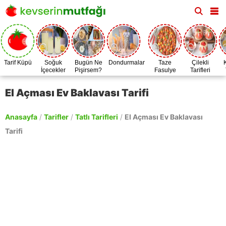
Tarif Küpü
Soğuk
Bugün Ne
Dondurmalar
Taze
Çilekli
İçecekler
Pişirsem?
Fasulye
Tarifleri
Zamanı
El Açması Ev Baklavası Tarifi
Anasayfa
/
Tarifler
/
Tatlı Tarifleri
/
El Açması Ev Baklavası
Tarifi