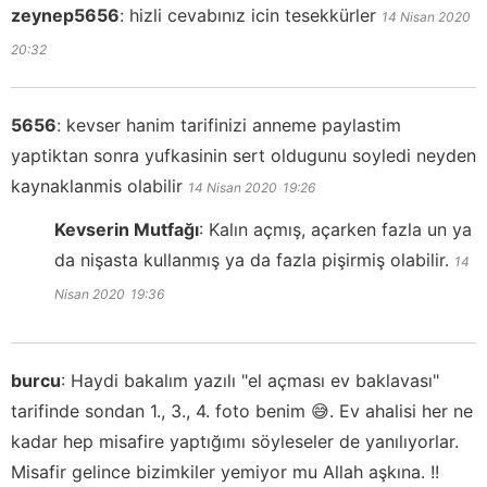
zeynep5656
:
hizli cevabınız icin tesekkürler
14 Nisan 2020
20:32
5656
:
kevser hanim tarifinizi anneme paylastim
yaptiktan sonra yufkasinin sert oldugunu soyledi neyden
kaynaklanmis olabilir
14 Nisan 2020
19:26
Kevserin Mutfağı
:
Kalın açmış, açarken fazla un ya
da nişasta kullanmış ya da fazla pişirmiş olabilir.
14
Nisan 2020
19:36
burcu
:
Haydi bakalım yazılı "el açması ev baklavası"
tarifinde sondan 1., 3., 4. foto benim 😅. Ev ahalisi her ne
kadar hep misafire yaptığımı söyleseler de yanılıyorlar.
Misafir gelince bizimkiler yemiyor mu Allah aşkına. !!