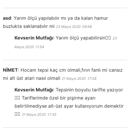
asd
:
Yarım ölçü yapılabılır mı ya da kalan hamur
buzlukta saklanabılır mi
23 Mayıs 2020
09:48
Kevserin Mutfağı
:
Yarım ölçü yapabilirsin👍🏻
23
Mayıs 2020
11:54
NİMET
:
Hocam tepsi kaç cm olmali,fırın fanlı mi cansız
mi alt üst atari nasıl olmali
21 Mayıs 2020
17:08
Kevserin Mutfağı
:
Tepsinin boyutu tarifte yazıyor
👍🏻 Tariflerimde özel bir pişirme ayarı
belirtilmediyse alt-üst ayar kullanıyorum demektir
👍🏻
21 Mayıs 2020
17:35