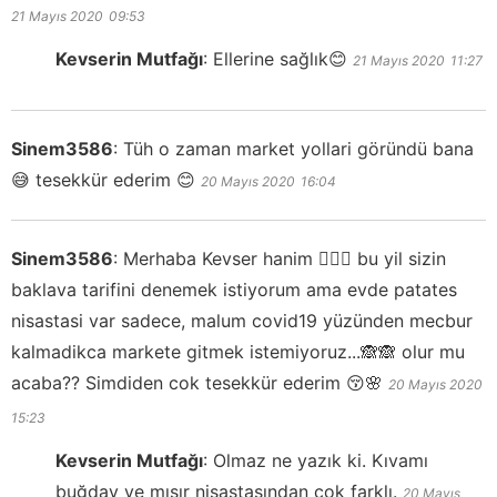
21 Mayıs 2020
09:53
Kevserin Mutfağı
:
Ellerine sağlık😊
21 Mayıs 2020
11:27
Sinem3586
:
Tüh o zaman market yollari göründü bana
😅 tesekkür ederim 😊
20 Mayıs 2020
16:04
Sinem3586
:
Merhaba Kevser hanim 🙋🏻‍♀️ bu yil sizin
baklava tarifini denemek istiyorum ama evde patates
nisastasi var sadece, malum covid19 yüzünden mecbur
kalmadikca markete gitmek istemiyoruz...🙈🙈 olur mu
acaba?? Simdiden cok tesekkür ederim 😚🌸
20 Mayıs 2020
15:23
Kevserin Mutfağı
:
Olmaz ne yazık ki. Kıvamı
buğday ve mısır nişastasından çok farklı.
20 Mayıs