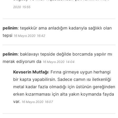
2020
15:55
pelinim
:
teşekkür ama anladığım kadarıyla sağlıklı olan
tepsi
16 Mayıs 2020
16:42
pelinim
:
baklavayı tepside değilde borcamda yapılır mı
merak ediyorum da
16 Mayıs 2020
14:04
Kevserin Mutfağı
:
Fırına girmeye uygun herhangi
bir kapta yapabilirsin. Sadece camın ısı iletkenliği
metal kadar fazla olmadığı için üstünün gereğinden
erken kızarmaması için alta yakın koymanda fayda
var.
16 Mayıs 2020
16:07