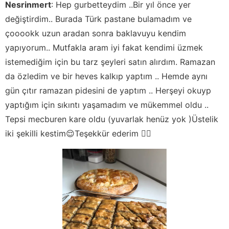
Nesrinmert
:
Hep gurbetteydim ..Bir yıl önce yer
değiştirdim.. Burada Türk pastane bulamadım ve
çooookk uzun aradan sonra baklavuyu kendim
yapıyorum.. Mutfakla aram iyi fakat kendimi üzmek
istemediğim için bu tarz şeyleri satın alırdım. Ramazan
da özledim ve bir heves kalkıp yaptım .. Hemde aynı
gün çıtır ramazan pidesini de yaptım .. Herşeyi okuyp
yaptığım için sıkıntı yaşamadım ve mükemmel oldu ..
Tepsi mecburen kare oldu (yuvarlak henüz yok )Üstelik
iki şekilli kestim😌Teşekkür ederim 🙋‍♀️