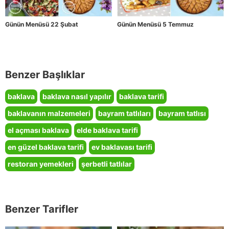
Günün Menüsü 22 Şubat
Günün Menüsü 5 Temmuz
Benzer Başlıklar
baklava
baklava nasıl yapılır
baklava tarifi
baklavanın malzemeleri
bayram tatlıları
bayram tatlısı
el açması baklava
elde baklava tarifi
en güzel baklava tarifi
ev baklavası tarifi
restoran yemekleri
şerbetli tatlılar
Benzer Tarifler