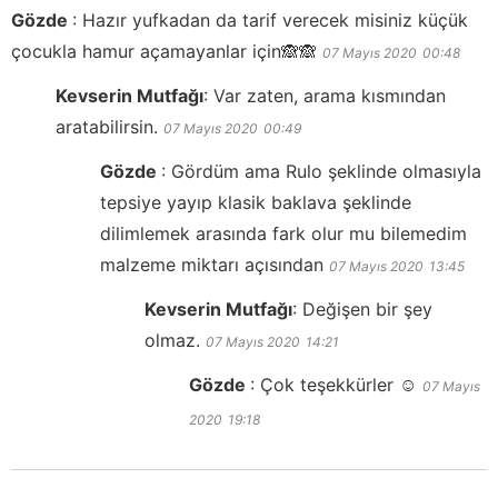
Gözde
:
Hazır yufkadan da tarif verecek misiniz küçük
çocukla hamur açamayanlar için🙈🙈
07 Mayıs 2020
00:48
Kevserin Mutfağı
:
Var zaten, arama kısmından
aratabilirsin.
07 Mayıs 2020
00:49
Gözde
:
Gördüm ama Rulo şeklinde olmasıyla
tepsiye yayıp klasik baklava şeklinde
dilimlemek arasında fark olur mu bilemedim
malzeme miktarı açısından
07 Mayıs 2020
13:45
Kevserin Mutfağı
:
Değişen bir şey
olmaz.
07 Mayıs 2020
14:21
Gözde
:
Çok teşekkürler ☺️
07 Mayıs
2020
19:18