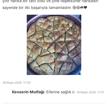
çıtır harika bir tatlı oldu ve yine teşekkürler harikasın
sayende bir ilki başarıyla tamamladım 🤩🤩☘️❤️
18 Nisan 2020
17:20
Kevserin Mutfağı
:
Ellerine sağlık☺️
18 Nisan 2020
17:21