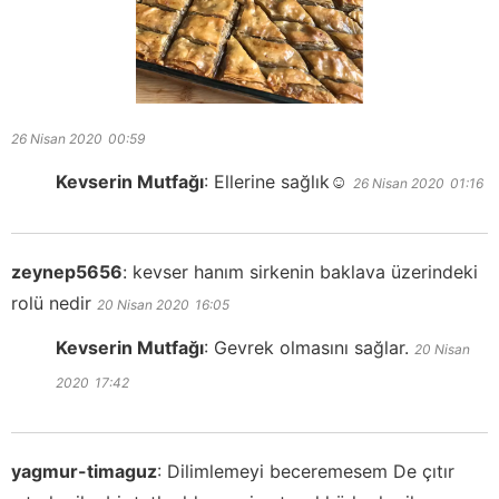
26 Nisan 2020
00:59
Kevserin Mutfağı
:
Ellerine sağlık☺️
26 Nisan 2020
01:16
zeynep5656
:
kevser hanım sirkenin baklava üzerindeki
rolü nedir
20 Nisan 2020
16:05
Kevserin Mutfağı
:
Gevrek olmasını sağlar.
20 Nisan
2020
17:42
yagmur-timaguz
:
Dilimlemeyi beceremesem De çıtır