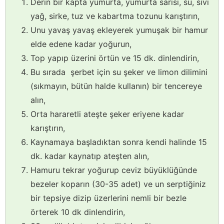
Derin bir kapta yumurta, yumurta sarısı, su, sıvı
yağ, sirke, tuz ve kabartma tozunu karıştırın,
Unu yavaş yavaş ekleyerek yumuşak bir hamur
elde edene kadar yoğurun,
Top yapıp üzerini örtün ve 15 dk. dinlendirin,
Bu sırada şerbet için su şeker ve limon dilimini
(sıkmayın, bütün halde kullanın) bir tencereye
alın,
Orta hararetli ateşte şeker eriyene kadar
karıştırın,
Kaynamaya başladıktan sonra kendi halinde 15
dk. kadar kaynatıp ateşten alın,
Hamuru tekrar yoğurup ceviz büyüklüğünde
bezeler koparın (30-35 adet) ve un serptiğiniz
bir tepsiye dizip üzerlerini nemli bir bezle
örterek 10 dk dinlendirin,