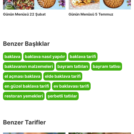
Günün Menüsü 22 Şubat
Günün Menüsü 5 Temmuz
Benzer Başlıklar
baklava
baklava nasıl yapılır
baklava tarifi
baklavanın malzemeleri
bayram tatlıları
bayram tatlısı
el açması baklava
elde baklava tarifi
en güzel baklava tarifi
ev baklavası tarifi
restoran yemekleri
şerbetli tatlılar
Benzer Tarifler