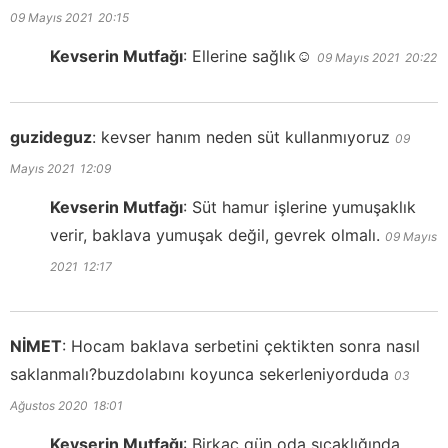
09 Mayıs 2021
20:15
Kevserin Mutfağı
:
Ellerine sağlık☺️
09 Mayıs 2021
20:22
guzideguz
:
kevser hanım neden süt kullanmıyoruz
09
Mayıs 2021
12:09
Kevserin Mutfağı
:
Süt hamur işlerine yumuşaklık
verir, baklava yumuşak değil, gevrek olmalı.
09 Mayıs
2021
12:17
NİMET
:
Hocam baklava serbetini çektikten sonra nasıl
saklanmalı?buzdolabını koyunca sekerleniyorduda
03
Ağustos 2020
18:01
Kevserin Mutfağı
:
Birkaç gün oda sıcaklığında