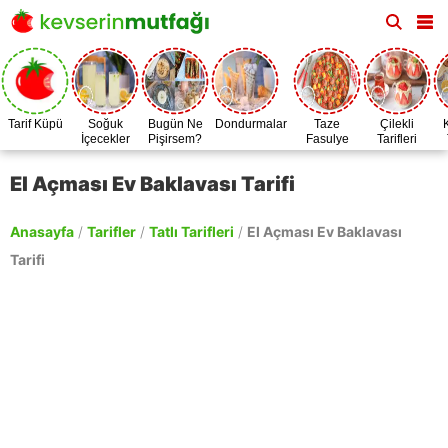
Tarif Küpü
Soğuk
Bugün Ne
Dondurmalar
Taze
Çilekli
İçecekler
Pişirsem?
Fasulye
Tarifleri
Zamanı
El Açması Ev Baklavası Tarifi
Anasayfa
/
Tarifler
/
Tatlı Tarifleri
/
El Açması Ev Baklavası
Tarifi