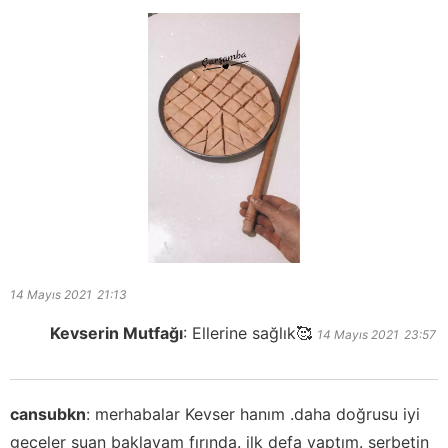
14 Mayıs 2021
21:13
Kevserin Mutfağı
:
Ellerine sağlık🥰
14 Mayıs 2021
23:57
cansubkn
:
merhabalar Kevser hanım .daha doğrusu iyi
geceler şuan baklavam fırında. ilk defa yaptım. şerbetin