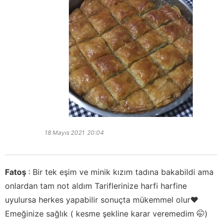
18 Mayıs 2021
20:04
Fatoş
:
Bir tek eşim ve minik kızım tadına bakabildi ama
onlardan tam not aldım Tariflerinize harfi harfine
uyulursa herkes yapabilir sonuçta mükemmel olur❤️
Emeğinize sağlık ( kesme şekline karar veremedim 🤭)