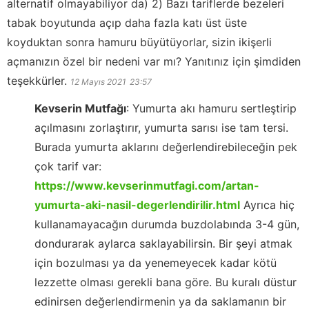
alternatif olmayabiliyor da) 2) Bazı tariflerde bezeleri
tabak boyutunda açıp daha fazla katı üst üste
koyduktan sonra hamuru büyütüyorlar, sizin ikişerli
açmanızın özel bir nedeni var mı? Yanıtınız için şimdiden
teşekkürler.
12 Mayıs 2021
23:57
Kevserin Mutfağı
:
Yumurta akı hamuru sertleştirip
açılmasını zorlaştırır, yumurta sarısı ise tam tersi.
Burada yumurta aklarını değerlendirebileceğin pek
çok tarif var:
https://www.kevserinmutfagi.com/artan-
yumurta-aki-nasil-degerlendirilir.html
Ayrıca hiç
kullanamayacağın durumda buzdolabında 3-4 gün,
dondurarak aylarca saklayabilirsin. Bir şeyi atmak
için bozulması ya da yenemeyecek kadar kötü
lezzette olması gerekli bana göre. Bu kuralı düstur
edinirsen değerlendirmenin ya da saklamanın bir