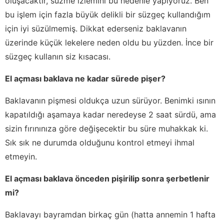
oluşacaktır, süzme izlemini bu nedenle yapıyoruz. Ben
bu işlem için fazla büyük delikli bir süzgeç kullandığım
için iyi süzülmemiş. Dikkat ederseniz baklavanın
üzerinde küçük lekelere neden oldu bu yüzden. İnce bir
süzgeç kullanın siz kısacası.
El açması baklava ne kadar sürede pişer?
Baklavanın pişmesi oldukça uzun sürüyor. Benimki ısının
kapatıldığı aşamaya kadar neredeyse 2 saat sürdü, ama
sizin fırınınıza göre değişecektir bu süre muhakkak ki.
Sık sık ne durumda olduğunu kontrol etmeyi ihmal
etmeyin.
El açması baklava önceden pişirilip sonra şerbetlenir
mi?
Baklavayı bayramdan birkaç gün (hatta annemin 1 hafta