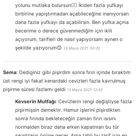
yolunu mutlaka bulursun👍🏻 İkiden fazla yufkayı
birbirine yapıştırmadan açabileceğine inanıyorsan
daha fazla yufkayı da açabilirsin. Ben yufka açma
becerime o derece güvenmediğim için ikili
açıyorum, tarifleri de nasıl yapıyorsam aynen o
şekilde yazıyorum😊
13 Mayıs 2021
00:20
Sema
:
Dediginiz gibi pişirdim sonra fırın içinde bıraktım
üst rengi iyi fakat kenardaki cevizleri fazla kavrulmuş
pişirme süresi fazlamı geldi
12 Mayıs 2021
12:42
Kevserin Mutfağı
:
Cevizlerin rengi değiştiyse fazla
pişirmişsin demektir. Hamur işlerini pişirdikten
sonra fırında bekleteceğin zaman fırın ısısını
normalden biraz daha erken kapatman bu tür
sıkıntıların önüne geçer. Ama tabii bu tarif için en