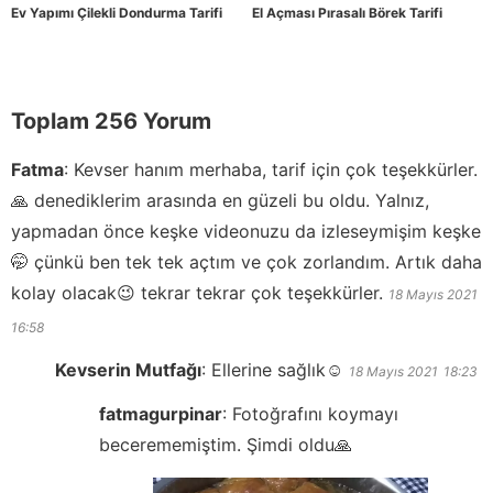
Ev Yapımı Çilekli Dondurma Tarifi
El Açması Pırasalı Börek Tarifi
Toplam 256 Yorum
Fatma
:
Kevser hanım merhaba, tarif için çok teşekkürler.
🙏 denediklerim arasında en güzeli bu oldu. Yalnız,
yapmadan önce keşke videonuzu da izleseymişim keşke
🤭 çünkü ben tek tek açtım ve çok zorlandım. Artık daha
kolay olacak😉 tekrar tekrar çok teşekkürler.
18 Mayıs 2021
16:58
Kevserin Mutfağı
:
Ellerine sağlık☺️
18 Mayıs 2021
18:23
fatmagurpinar
:
Fotoğrafını koymayı
becerememiştim. Şimdi oldu🙏