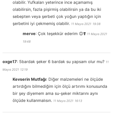
olabilir. Yufkaları yeterince ince açamamış
olabilirsin, fazla pişirmiş olabilirsin ya da bu iki
sebepten veya şerbeti çok yoğun yaptığın için
şerbetini iyi çekmemiş olabilir.
11 Mayıs 2021
19:38
merve
:
Çok teşekkür ederim 😊❣️
11 Mayıs 2021
19:48
oxge17
:
5bardak şeker 6 bardak su yapsam olur mu?
11
Mayıs 2021
12:19
Kevserin Mutfağı
:
Diğer malzemeleri ne ölçüde
artırdığını bilmediğim için ölçü artırımı konusunda
bir şey diyemem ama su-şeker miktarını aynı
ölçüde kullanmalısın.
11 Mayıs 2021
16:13