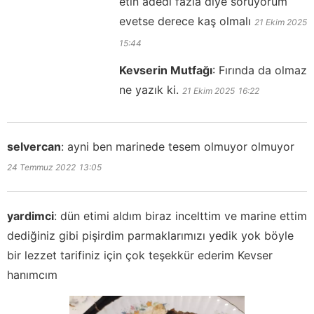
etin adedi fazla diye soruyorum
evetse derece kaş olmalı
21 Ekim 2025
15:44
Kevserin Mutfağı
:
Fırında da olmaz
ne yazık ki.
21 Ekim 2025
16:22
selvercan
:
ayni ben marinede tesem olmuyor olmuyor
24 Temmuz 2022
13:05
yardimci
:
dün etimi aldım biraz incelttim ve marine ettim
dediğiniz gibi pişirdim parmaklarımızı yedik yok böyle
bir lezzet tarifiniz için çok teşekkür ederim Kevser
hanımcım