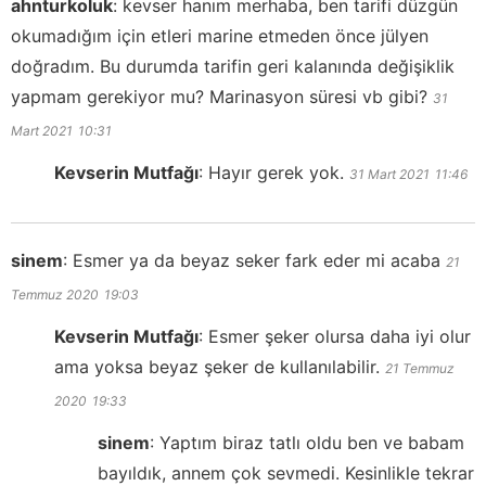
ahnturkoluk
:
kevser hanım merhaba, ben tarifi düzgün
okumadığım için etleri marine etmeden önce jülyen
doğradım. Bu durumda tarifin geri kalanında değişiklik
yapmam gerekiyor mu? Marinasyon süresi vb gibi?
31
Mart 2021
10:31
Kevserin Mutfağı
:
Hayır gerek yok.
31 Mart 2021
11:46
sinem
:
Esmer ya da beyaz seker fark eder mi acaba
21
Temmuz 2020
19:03
Kevserin Mutfağı
:
Esmer şeker olursa daha iyi olur
ama yoksa beyaz şeker de kullanılabilir.
21 Temmuz
2020
19:33
sinem
:
Yaptım biraz tatlı oldu ben ve babam
bayıldık, annem çok sevmedi. Kesinlikle tekrar