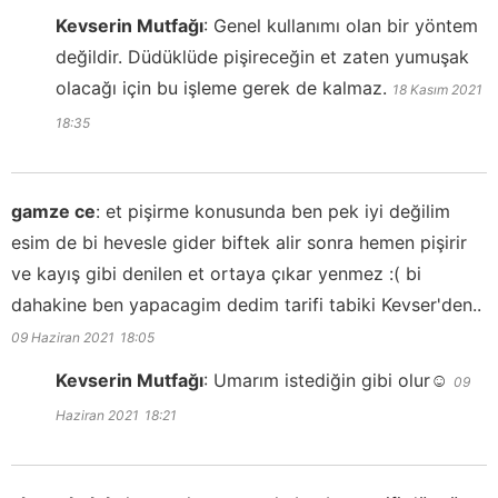
Kevserin Mutfağı
:
Genel kullanımı olan bir yöntem
değildir. Düdüklüde pişireceğin et zaten yumuşak
olacağı için bu işleme gerek de kalmaz.
18 Kasım 2021
18:35
gamze ce
:
et pişirme konusunda ben pek iyi değilim
esim de bi hevesle gider biftek alir sonra hemen pişirir
ve kayış gibi denilen et ortaya çıkar yenmez :( bi
dahakine ben yapacagim dedim tarifi tabiki Kevser'den..
09 Haziran 2021
18:05
Kevserin Mutfağı
:
Umarım istediğin gibi olur☺️
09
Haziran 2021
18:21