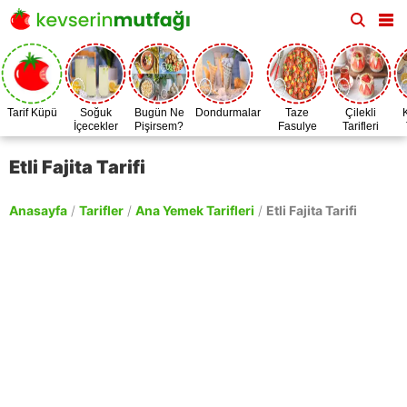
Tarif Küpü
Soğuk
Bugün Ne
Dondurmalar
Taze
Çilekli
İçecekler
Pişirsem?
Fasulye
Tarifleri
Zamanı
Etli Fajita Tarifi
Anasayfa
/
Tarifler
/
Ana Yemek Tarifleri
/
Etli Fajita Tarifi