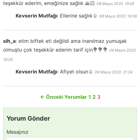
teşekkür ederim, emeğinize sağlık 🙏🏻
08 Mayıs 2020
19:26
Kevserin Mutfağı
:
Ellerine sağlık☺️
08 Mayıs 2020
19:36
slh_a
:
etim biftek eti değildi ama inanılmaz yumuşak
olmuştu çok teşekkür ederim tarif için💐💐💐
06 Mayıs 2020
18:29
Kevserin Mutfağı
:
Afiyet olsun☺️
06 Mayıs 2020
21:24
←
Önceki Yorumlar
1
2
3
Yorum Gönder
Mesajınız