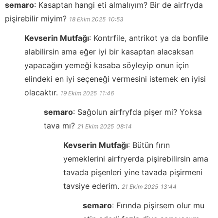
semaro
:
Kasaptan hangi eti almalıyım? Bir de airfryda
pişirebilir miyim?
18 Ekim 2025
10:53
Kevserin Mutfağı
:
Kontrfile, antrikot ya da bonfile
alabilirsin ama eğer iyi bir kasaptan alacaksan
yapacağın yemeği kasaba söyleyip onun için
elindeki en iyi seçeneği vermesini istemek en iyisi
olacaktır.
19 Ekim 2025
11:46
semaro
:
Sağolun airfryfda pişer mi? Yoksa
tava mı?
21 Ekim 2025
08:14
Kevserin Mutfağı
:
Bütün fırın
yemeklerini airfryerda pişirebilirsin ama
tavada pişenleri yine tavada pişirmeni
tavsiye ederim.
21 Ekim 2025
13:44
semaro
:
Fırında pişirsem olur mu