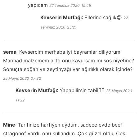
yapıcam
22 Temmuz 2020
19:45
Kevserin Mutfağı
:
Ellerine sağlık😊
22
Temmuz 2020
23:21
sema
:
Kevsercim merhaba iyi bayramlar diliyorum
Marinad malzemem arttı onu kavursam mı sos niyetine?
Sonuçta soğan ve zeytinyağı var ağırlıklı olarak içinde?
25 Mayıs 2020
07:32
Kevserin Mutfağı
:
Yapabilirsin tabii👍🏻
25 Mayıs 2020
11:22
Mine
:
Tarifinize harfiyen uydum, sadece evde beef
stragonof vardı, onu kullandım. Çok güzel oldu, Çek