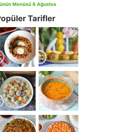
ünün Menüsü 8 Ağustos
opüler Tarifler