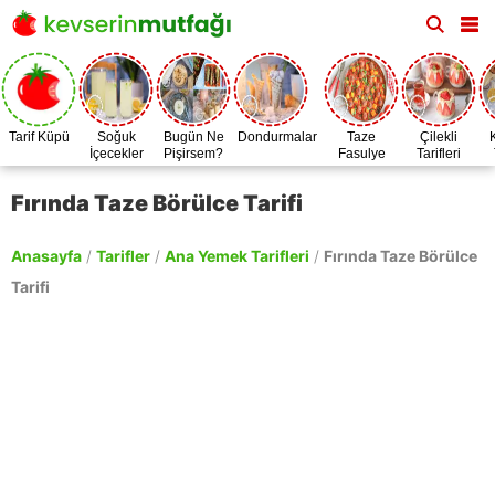
Tarif Küpü
Soğuk
Bugün Ne
Dondurmalar
Taze
Çilekli
İçecekler
Pişirsem?
Fasulye
Tarifleri
Zamanı
Fırında Taze Börülce Tarifi
Anasayfa
/
Tarifler
/
Ana Yemek Tarifleri
/
Fırında Taze Börülce
Tarifi