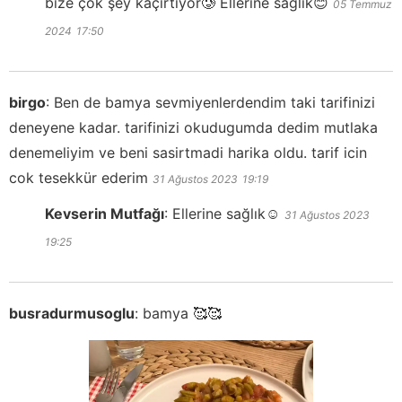
bize çok şey kaçırtıyor🥲 Ellerine sağlık😊
05 Temmuz
2024
17:50
birgo
:
Ben de bamya sevmiyenlerdendim taki tarifinizi
deneyene kadar. tarifinizi okudugumda dedim mutlaka
denemeliyim ve beni sasirtmadi harika oldu. tarif icin
cok tesekkür ederim
31 Ağustos 2023
19:19
Kevserin Mutfağı
:
Ellerine sağlık☺️
31 Ağustos 2023
19:25
busradurmusoglu
:
bamya 🥰🥰