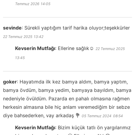
Temmuz 2026
14:05
sevinde
:
Sürekli yaptığım tarif harika oluyor;teşekkürler
22 Temmuz 2025
13:42
Kevserin Mutfağı
:
Ellerine sağlık☺️
22 Temmuz 2025
13:45
goker
:
Hayatımda ilk kez bamya aldım, bamya yaptım,
bamya övdüm, bamya yedim, bamyaya bayıldım, bamya
nedeniyle övüldüm. Pazarda en pahalı olmasına rağmen
herkesin almasına bile hiç anlam veremediğim bir sebze
diye bahsederken, vay arkadaş 💐
05 Temmuz 2024
08:54
Kevserin Mutfağı
:
Bizim küçük tatlı ön yargılarımız