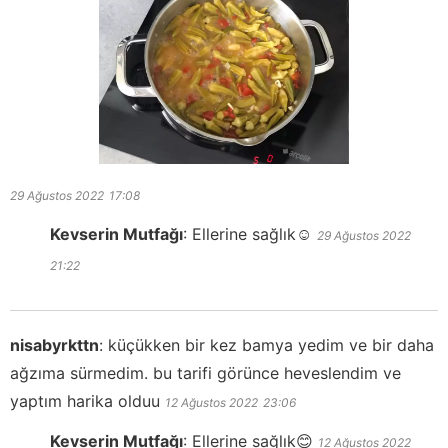
29 Ağustos 2022
17:08
Kevserin Mutfağı
:
Ellerine sağlık☺️
29 Ağustos 2022
21:22
nisabyrkttn
:
küçükken bir kez bamya yedim ve bir daha
ağzıma sürmedim. bu tarifi görünce heveslendim ve
yaptım harika olduu
12 Ağustos 2022
23:06
Kevserin Mutfağı
:
Ellerine sağlık😊
12 Ağustos 2022