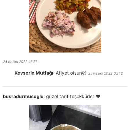
24 Kasım 2022
18:56
Kevserin Mutfağı
:
Afiyet olsun😊
25 Kasım 2022
02:12
busradurmusoglu
:
güzel tarif teşekkürler ♥️