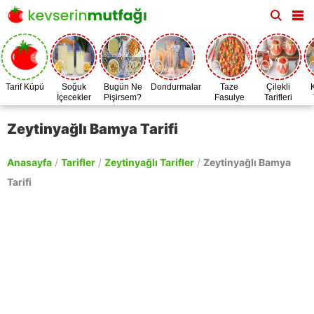
Tarif Küpü
Soğuk
Bugün Ne
Dondurmalar
Taze
Çilekli
İçecekler
Pişirsem?
Fasulye
Tarifleri
Zamanı
Zeytinyağlı Bamya Tarifi
Anasayfa
/
Tarifler
/
Zeytinyağlı Tarifler
/
Zeytinyağlı Bamya
Tarifi