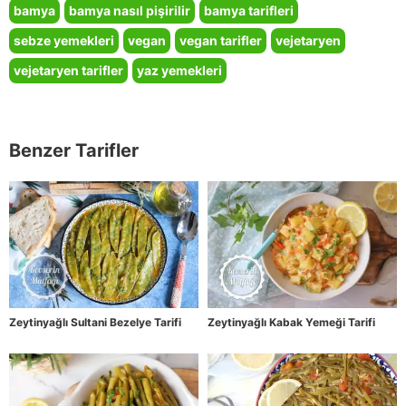
bamya
bamya nasıl pişirilir
bamya tarifleri
sebze yemekleri
vegan
vegan tarifler
vejetaryen
vejetaryen tarifler
yaz yemekleri
Benzer Tarifler
Zeytinyağlı Sultani Bezelye Tarifi
Zeytinyağlı Kabak Yemeği Tarifi