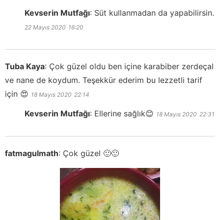
Kevserin Mutfağı
:
Süt kullanmadan da yapabilirsin.
22 Mayıs 2020
16:20
Tuba Kaya
:
Çok güzel oldu ben içine karabiber zerdeçal
ve nane de koydum. Teşekkür ederim bu lezzetli tarif
için 😍
18 Mayıs 2020
22:14
Kevserin Mutfağı
:
Ellerine sağlık😊
18 Mayıs 2020
22:31
fatmagulmath
:
Çok güzel 🙂🙂