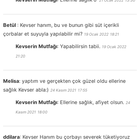
21 Ocak 2022
13:30
Betül
:
Kevser hanım, bu ve bunun gibi süt içerikli
çorbalar et suyuyla yapılabilir mi?
19 Ocak 2022
18:21
Kevserin Mutfağı
:
Yapabilirsin tabii.
19 Ocak 2022
21:20
Melisa
:
yaptım ve gerçekten çok güzel oldu ellerine
sağlık Kevser abla:)
24 Kasım 2021
17:55
Kevserin Mutfağı
:
Ellerine sağlık, afiyet olsun.
24
Kasım 2021
18:00
ddilara
:
Kevser Hanım bu çorbayı severek tüketiyoruz