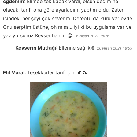
cgdemm
:
Elimde tek kabak vardı, olsun dedim ne
olacak, tarifi ona göre ayarladım, yaptım oldu. Zaten
içindeki her şeyi çok severim. Dereotu da kuru var evde.
Onu serptim üstüne, oh miss... iyi ki bu uygulama var ve
yazıyorsunuz Kevser hanım 😍
26 Nisan 2021
18:26
Kevserin Mutfağı
:
Ellerine sağlık☺️
26 Nisan 2021
18:55
Elif Vural
:
Teşekkürler tarif için. 💕🙏