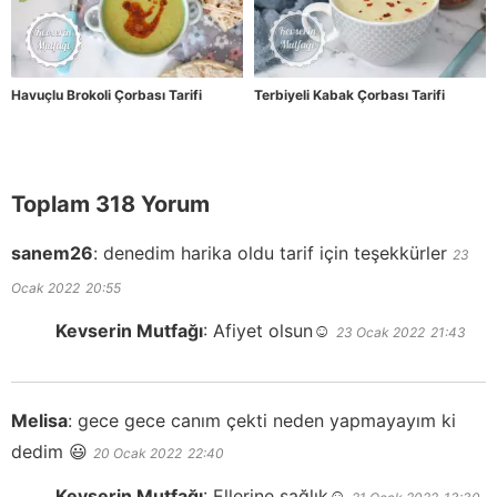
Havuçlu Brokoli Çorbası Tarifi
Terbiyeli Kabak Çorbası Tarifi
Toplam 318 Yorum
sanem26
:
denedim harika oldu tarif için teşekkürler
23
Ocak 2022
20:55
Kevserin Mutfağı
:
Afiyet olsun☺️
23 Ocak 2022
21:43
Melisa
:
gece gece canım çekti neden yapmayayım ki
dedim 😃
20 Ocak 2022
22:40
Kevserin Mutfağı
:
Ellerine sağlık☺️