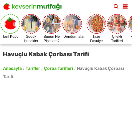
Tarif Küpü
Soğuk
Bugün Ne
Dondurmalar
Taze
Çilekli
İçecekler
Pişirsem?
Fasulye
Tarifleri
Zamanı
Havuçlu Kabak Çorbası Tarifi
Anasayfa
/
Tarifler
/
Çorba Tarifleri
/
Havuçlu Kabak Çorbası
Tarifi