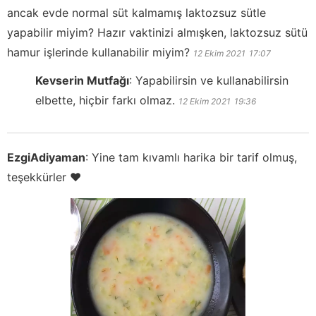
ancak evde normal süt kalmamış laktozsuz sütle
yapabilir miyim? Hazır vaktinizi almışken, laktozsuz sütü
hamur işlerinde kullanabilir miyim?
12 Ekim 2021
17:07
Kevserin Mutfağı
:
Yapabilirsin ve kullanabilirsin
elbette, hiçbir farkı olmaz.
12 Ekim 2021
19:36
EzgiAdiyaman
:
Yine tam kıvamlı harika bir tarif olmuş,
teşekkürler ❤️