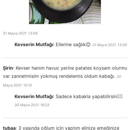
31 Mayıs 2021
13:06
Kevserin Mutfağı
:
Ellerine sağlık😊
31 Mayıs 2021
13:06
Şirin
:
Kevser hanım havuc yerine patates koysam olurmu
var zannetmisim yokmuş rendelemis oldum kabağı.
30
Mayıs 2021
15:10
Kevserin Mutfağı
:
Sadece kabakla yapabilirsin👍🏻
30 Mayıs 2021
16:23
tubaa
:
3 yaşında oğlum için yaptım elinize emeğinize