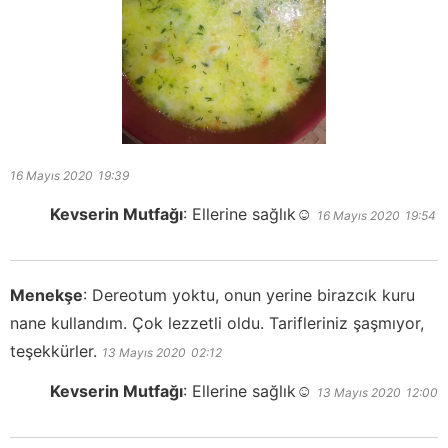
16 Mayıs 2020
19:39
Kevserin Mutfağı
:
Ellerine sağlık☺️
16 Mayıs 2020
19:54
Menekşe
:
Dereotum yoktu, onun yerine birazcık kuru
nane kullandım. Çok lezzetli oldu. Tarifleriniz şaşmıyor,
teşekkürler.
13 Mayıs 2020
02:12
Kevserin Mutfağı
:
Ellerine sağlık☺️
13 Mayıs 2020
12:00