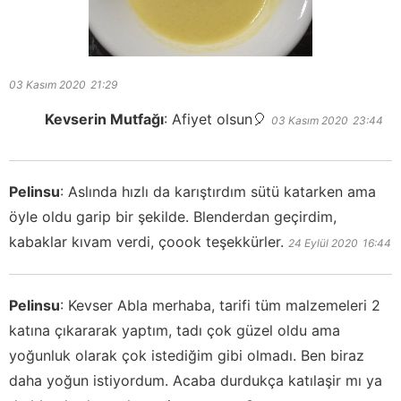
03 Kasım 2020
21:29
Kevserin Mutfağı
:
Afiyet olsun🎈
03 Kasım 2020
23:44
Pelinsu
:
Aslında hızlı da karıştırdım sütü katarken ama
öyle oldu garip bir şekilde. Blenderdan geçirdim,
kabaklar kıvam verdi, çoook teşekkürler.
24 Eylül 2020
16:44
Pelinsu
:
Kevser Abla merhaba, tarifi tüm malzemeleri 2
katına çıkararak yaptım, tadı çok güzel oldu ama
yoğunluk olarak çok istediğim gibi olmadı. Ben biraz
daha yoğun istiyordum. Acaba durdukça katılaşir mı ya