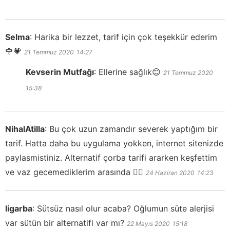
Selma
:
Harika bir lezzet, tarif için çok teşekkür ederim
🌹💗
21 Temmuz 2020
14:27
Kevserin Mutfağı
:
Ellerine sağlık😊
21 Temmuz 2020
15:38
NihalAtilla
:
Bu çok uzun zamandır severek yaptığım bir
tarif. Hatta daha bu uygulama yokken, internet sitenizde
paylasmistiniz. Alternatif çorba tarifi ararken keşfettim
ve vaz gecemediklerim arasında 👍🏻
24 Haziran 2020
14:23
ligarba
:
Sütsüz nasıl olur acaba? Oğlumun süte alerjisi
var sütün bir alternatifi var mı?
22 Mayıs 2020
15:18