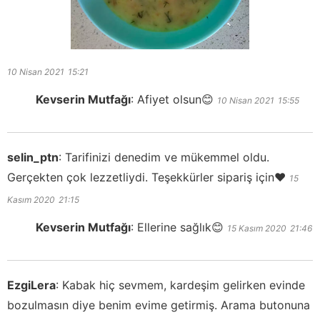
10 Nisan 2021
15:21
Kevserin Mutfağı
:
Afiyet olsun😊
10 Nisan 2021
15:55
selin_ptn
:
Tarifinizi denedim ve mükemmel oldu.
Gerçekten çok lezzetliydi. Teşekkürler sipariş için❤️
15
Kasım 2020
21:15
Kevserin Mutfağı
:
Ellerine sağlık😊
15 Kasım 2020
21:46
EzgiLera
:
Kabak hiç sevmem, kardeşim gelirken evinde
bozulmasın diye benim evime getirmiş. Arama butonuna