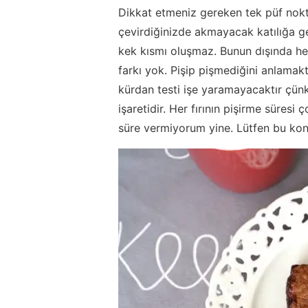
Dikkat etmeniz gereken tek püf nokta
çevirdiğinizde akmayacak katılığa ge
kek kısmı oluşmaz. Bunun dışında he
farkı yok. Pişip pişmediğini anlamakta
kürdan testi işe yaramayacaktır çün
işaretidir. Her fırının pişirme süresi
süre vermiyorum yine. Lütfen bu kon