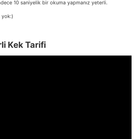
dece 10 saniyelik bir okuma yapmanız yeterli.
 yok:)
i Kek Tarifi