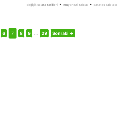
•
•
değişik salata tarifleri
mayonezli salata
patates salatası
6
7
8
9
…
29
Sonraki →