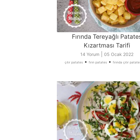
Fırında Tereyağlı Patate
Kızartması Tarifi
|
14 Yorum
05 Ocak 2022
•
•
çıtır patates
fırın patates
fırında çıtır patates