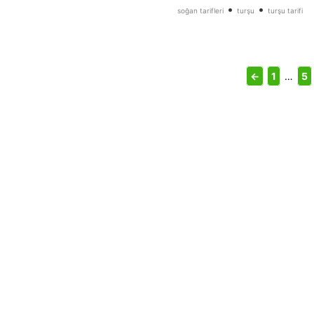
•
•
soğan tarifleri
turşu
turşu tarifi
←
1
…
5