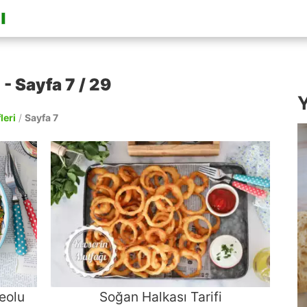
 - Sayfa 7 / 29
Y
leri
/
Sayfa 7
deolu
Soğan Halkası Tarifi