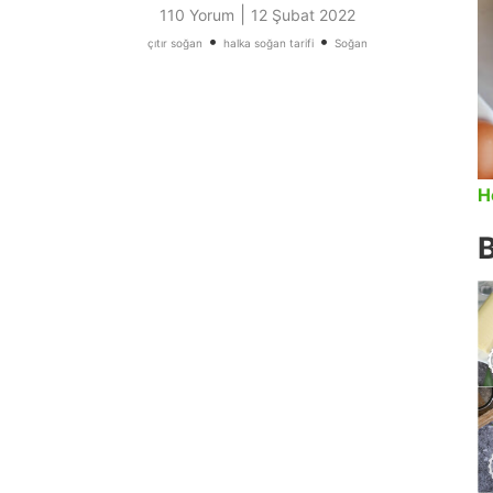
|
110 Yorum
12 Şubat 2022
•
•
çıtır soğan
halka soğan tarifi
Soğan
H