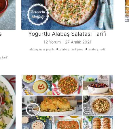
s
Yoğurtlu Alabaş Salatası Tarifi
|
12 Yorum
27 Aralık 2021
•
•
alabaş nasıl pişirilir
alabaş nasıl yenir
alabaş nedir
 tarifi