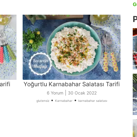
G
P
rifi
Yoğurtlu Karnabahar Salatası Tarifi
|
6 Yorum
30 Ocak 2022
•
•
glutensiz
Karnabahar
karnabahar salatası