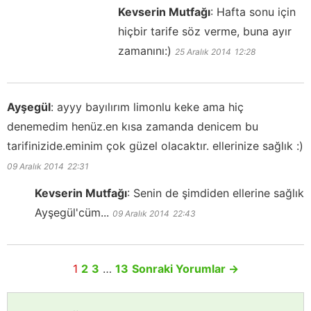
Kevserin Mutfağı
:
Hafta sonu için
hiçbir tarife söz verme, buna ayır
zamanını:)
25 Aralık 2014
12:28
Ayşegül
:
ayyy bayılırım limonlu keke ama hiç
denemedim henüz.en kısa zamanda denicem bu
tarifinizide.eminim çok güzel olacaktır. ellerinize sağlık :)
09 Aralık 2014
22:31
Kevserin Mutfağı
:
Senin de şimdiden ellerine sağlık
Ayşegül'cüm...
09 Aralık 2014
22:43
1
2
3
…
13
Sonraki Yorumlar
→