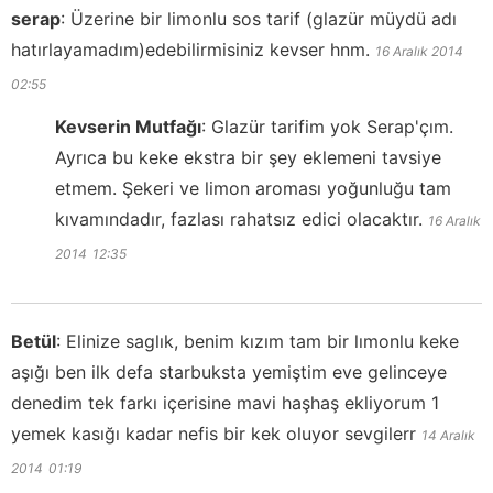
serap
:
Üzerine bir limonlu sos tarif (glazür müydü adı
hatırlayamadım)edebilirmisiniz kevser hnm.
16 Aralık 2014
02:55
Kevserin Mutfağı
:
Glazür tarifim yok Serap'çım.
Ayrıca bu keke ekstra bir şey eklemeni tavsiye
etmem. Şekeri ve limon aroması yoğunluğu tam
kıvamındadır, fazlası rahatsız edici olacaktır.
16 Aralık
2014
12:35
Betül
:
Elinize saglık, benim kızım tam bir lımonlu keke
aşığı ben ilk defa starbuksta yemiştim eve gelinceye
denedim tek farkı içerisine mavi haşhaş ekliyorum 1
yemek kasığı kadar nefis bir kek oluyor sevgilerr
14 Aralık
2014
01:19