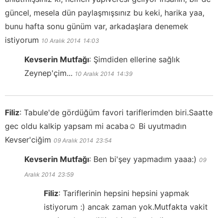
güncel, mesela dün paylaşmışsınız bu keki, harika yaa,
bunu hafta sonu günüm var, arkadaşlara denemek
istiyorum
10 Aralık 2014
14:03
Kevserin Mutfağı
:
Şimdiden ellerine sağlık
Zeynep'çim...
10 Aralık 2014
14:39
Filiz
:
Tabule'de gördüğüm favori tariflerimden biri.Saatte
gec oldu kalkip yapsam mi acaba☺ Bi uyutmadın
Kevser'ciğim
09 Aralık 2014
23:54
Kevserin Mutfağı
:
Ben bi'şey yapmadım yaaa:)
09
Aralık 2014
23:59
Filiz
:
Tariflerinin hepsini hepsini yapmak
istiyorum :) ancak zaman yok.Mutfakta vakit