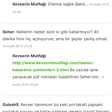
Kevserin Mutfağı
:
Ellerine sağlık Betül...
14 Aralık 2014
02:38
Seher
:
Keklerim neden sizin ki gibi kabarmıyor? 40
dakika fırını hiç açmıyorum; ama bir şeyler yanlış olmalı.
13 Aralık 2014
23:28
Kevserin Mutfağı
:
http://www.kevserinmutfagi.com/hamur-
kabartma-yontemleri-2.html
Bu yazıda işine
yarayacak püf noktaları bulabilirsin Seher'cim.
14
Aralık 2014
02:40
GulsahS
:
Kevser hanımcım bu keki portakallı yapsam
portakal suyunu ne kadar katmam gerekir sizce? limonlu