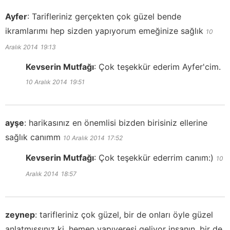
Ayfer
:
Tarifleriniz gerçekten çok güzel bende
ikramlarımı hep sizden yapıyorum emeğinize sağlık
10
Aralık 2014
19:13
Kevserin Mutfağı
:
Çok teşekkür ederim Ayfer'cim.
10 Aralık 2014
19:51
ayşe
:
harikasınız en önemlisi bizden birisiniz ellerine
sağlık canımm
10 Aralık 2014
17:52
Kevserin Mutfağı
:
Çok teşekkür ederrim canım:)
10
Aralık 2014
18:57
zeynep
:
tarifleriniz çok güzel, bir de onları öyle güzel
anlatmışsınız ki, hemen yapıveresi geliyor insanın, bir de