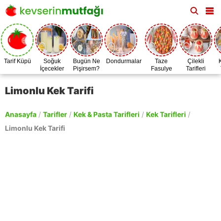
Tarif Küpü
Soğuk
Bugün Ne
Dondurmalar
Taze
Çilekli
İçecekler
Pişirsem?
Fasulye
Tarifleri
Zamanı
Limonlu Kek Tarifi
Anasayfa
/
Tarifler
/
Kek & Pasta Tarifleri
/
Kek Tarifleri
/
Limonlu Kek Tarifi