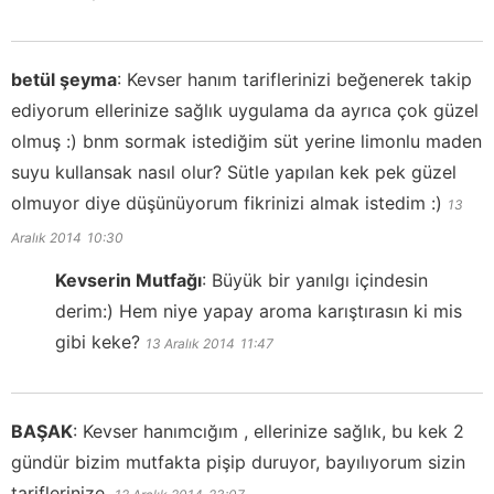
betül şeyma
:
Kevser hanım tariflerinizi beğenerek takip
ediyorum ellerinize sağlık uygulama da ayrıca çok güzel
olmuş :) bnm sormak istediğim süt yerine limonlu maden
suyu kullansak nasıl olur? Sütle yapılan kek pek güzel
olmuyor diye düşünüyorum fikrinizi almak istedim :)
13
Aralık 2014
10:30
Kevserin Mutfağı
:
Büyük bir yanılgı içindesin
derim:) Hem niye yapay aroma karıştırasın ki mis
gibi keke?
13 Aralık 2014
11:47
BAŞAK
:
Kevser hanımcığım , ellerinize sağlık, bu kek 2
gündür bizim mutfakta pişip duruyor, bayılıyorum sizin
tariflerinize.