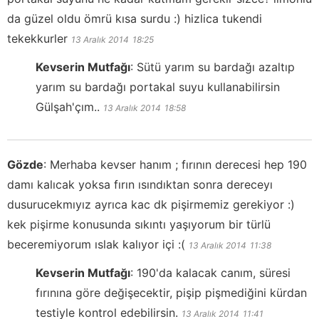
da güzel oldu ömrü kısa surdu :) hizlica tukendi
tekekkurler
13 Aralık 2014
18:25
Kevserin Mutfağı
:
Sütü yarım su bardağı azaltıp
yarım su bardağı portakal suyu kullanabilirsin
Gülşah'çım..
13 Aralık 2014
18:58
Gözde
:
Merhaba kevser hanım ; fırının derecesi hep 190
damı kalıcak yoksa fırın ısındıktan sonra dereceyı
dusurucekmıyız ayrıca kac dk pişirmemiz gerekiyor :)
kek pişirme konusunda sıkıntı yaşıyorum bir türlü
beceremiyorum ıslak kalıyor içi :(
13 Aralık 2014
11:38
Kevserin Mutfağı
:
190'da kalacak canım, süresi
fırınına göre değişecektir, pişip pişmediğini kürdan
testiyle kontrol edebilirsin.
13 Aralık 2014
11:41