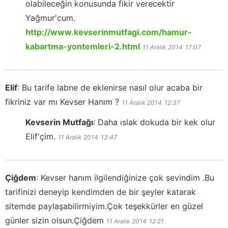
olabileceğin konusunda fikir verecektir
Yağmur'cum.
http://www.kevserinmutfagi.com/hamur-
kabartma-yontemleri-2.html
11 Aralık 2014
17:07
Elif
:
Bu tarife labne de eklenirse nasıl olur acaba bir
fikriniz var mı Kevser Hanım ?
11 Aralık 2014
12:37
Kevserin Mutfağı
:
Daha ıslak dokuda bir kek olur
Elif'çim.
11 Aralık 2014
13:47
Çiğdem
:
Kevser hanım ilgilendiğinize çok sevindim .Bu
tarifinizi deneyip kendimden de bir şeyler katarak
sitemde paylaşabilirmiyim.Çok teşekkürler en güzel
günler sizin olsun.Çiğdem
11 Aralık 2014
12:21