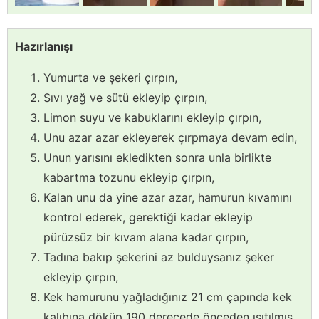
Hazırlanışı
Yumurta ve şekeri çırpın,
Sıvı yağ ve sütü ekleyip çırpın,
Limon suyu ve kabuklarını ekleyip çırpın,
Unu azar azar ekleyerek çırpmaya devam edin,
Unun yarısını ekledikten sonra unla birlikte
kabartma tozunu ekleyip çırpın,
Kalan unu da yine azar azar, hamurun kıvamını
kontrol ederek, gerektiği kadar ekleyip
pürüzsüz bir kıvam alana kadar çırpın,
Tadına bakıp şekerini az bulduysanız şeker
ekleyip çırpın,
Kek hamurunu yağladığınız 21 cm çapında kek
kalıbına döküp 190 derecede önceden ısıtılmış