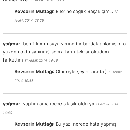
12 Aralık 2014
23:07
Kevserin Mutfağı
:
Ellerine sağlık Başak'çım...
12
Aralık 2014
23:29
yağmur
:
ben 1 limon suyu yerıne bır bardak anlamışım o
yuzden oldu sanırım:) sonra tarıfı tekrar okudum
farkettım
11 Aralık 2014
19:09
Kevserin Mutfağı
:
Olur öyle şeyler arada:)
11 Aralık
2014
19:43
yağmur
:
yaptım ama içene sıkışık oldu ya
11 Aralık 2014
16:40
Kevserin Mutfağı
:
Bu yazı nerede hata yapmış