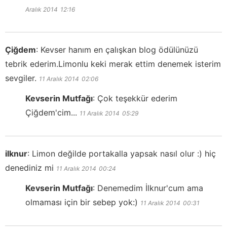
Aralık 2014
12:16
Çiğdem
:
Kevser hanım en çalışkan blog ödülünüzü
tebrik ederim.Limonlu keki merak ettim denemek isterim
sevgiler.
11 Aralık 2014
02:06
Kevserin Mutfağı
:
Çok teşekkür ederim
Çiğdem'cim...
11 Aralık 2014
05:29
ilknur
:
Limon değilde portakalla yapsak nasıl olur :) hiç
denediniz mi
11 Aralık 2014
00:24
Kevserin Mutfağı
:
Denemedim İlknur'cum ama
olmaması için bir sebep yok:)
11 Aralık 2014
00:31