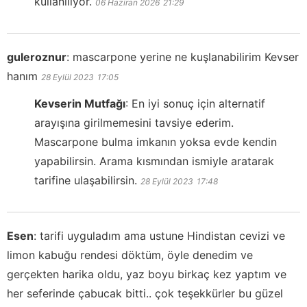
kullanılıyor.
06 Haziran 2026
21:29
guleroznur
:
mascarpone yerine ne kuşlanabilirim Kevser
hanım
28 Eylül 2023
17:05
Kevserin Mutfağı
:
En iyi sonuç için alternatif
arayışına girilmemesini tavsiye ederim.
Mascarpone bulma imkanın yoksa evde kendin
yapabilirsin. Arama kısmından ismiyle aratarak
tarifine ulaşabilirsin.
28 Eylül 2023
17:48
Esen
:
tarifi uyguladım ama ustune Hindistan cevizi ve
limon kabuğu rendesi döktüm, öyle denedim ve
gerçekten harika oldu, yaz boyu birkaç kez yaptım ve
her seferinde çabucak bitti.. çok teşekkürler bu güzel