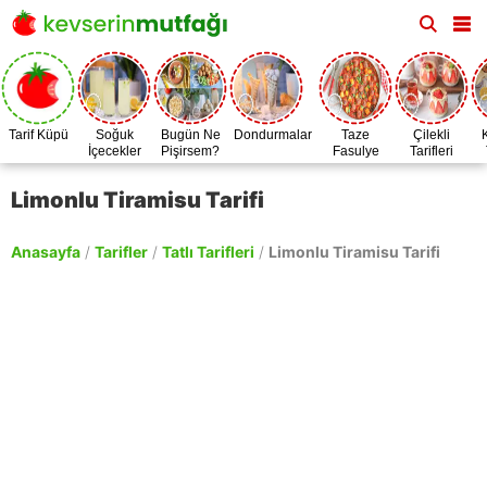
Tarif Küpü
Soğuk
Bugün Ne
Dondurmalar
Taze
Çilekli
İçecekler
Pişirsem?
Fasulye
Tarifleri
Zamanı
Limonlu Tiramisu Tarifi
Anasayfa
/
Tarifler
/
Tatlı Tarifleri
/
Limonlu Tiramisu Tarifi