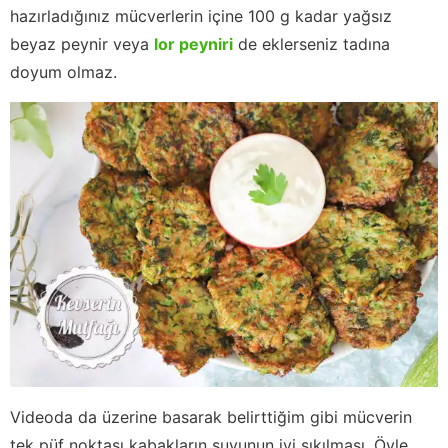
hazırladığınız mücverlerin içine 100 g kadar yağsız
beyaz peynir veya
lor peyniri
de eklerseniz tadına
doyum olmaz.
Videoda da üzerine basarak belirttiğim gibi mücverin
tek püf noktası kabakların suyunun iyi sıkılması. Öyle