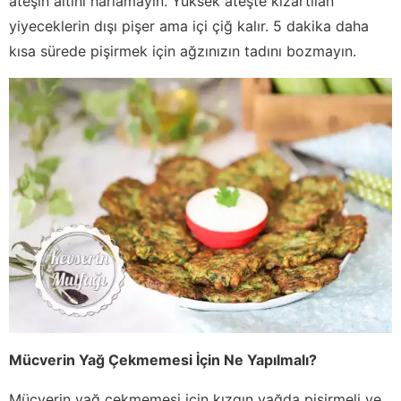
ateşin altını harlamayın. Yüksek ateşte kızartılan
yiyeceklerin dışı pişer ama içi çiğ kalır. 5 dakika daha
kısa sürede pişirmek için ağzınızın tadını bozmayın.
Mücverin Yağ Çekmemesi İçin Ne Yapılmalı?
Mücverin yağ çekmemesi için kızgın yağda pişirmeli ve