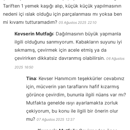
Tariften 1 yemek kaşığı alıp, küçük küçük yapılmasının
nedeni içi ıslak olduğu için parçalanması mı yoksa ben
mi kıvamı tutturamadım?
05 Ağustos 2025
22:10
Kevserin Mutfağı
:
Dağılmasının büyük yapmanla
ilgili olduğunu sanmıyorum. Kabakların suyunu iyi
sıkmamış, çevirmek için acele etmiş ya da
çevirirken dikkatsiz davranmış olabilirsin.
06 Ağustos
2025
16:50
Tina
:
Kevser Hanımcım teşekkürler cevabınız
için, mücverin yan taraflarını hafif kızarmış
görünce çevirdim, bununla ilgili nüans var mı?
Mutfakta genelde ısıyı ayarlamakta zorluk
çekiyorum, bu konu ile ilgili bir önerin olur
mu?
07 Ağustos 2025
12:37