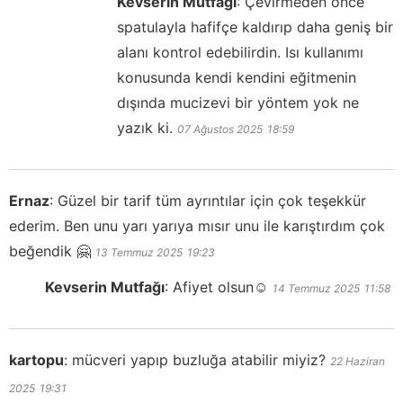
Kevserin Mutfağı
:
Çevirmeden önce
spatulayla hafifçe kaldırıp daha geniş bir
alanı kontrol edebilirdin. Isı kullanımı
konusunda kendi kendini eğitmenin
dışında mucizevi bir yöntem yok ne
yazık ki.
07 Ağustos 2025
18:59
Ernaz
:
Güzel bir tarif tüm ayrıntılar için çok teşekkür
ederim. Ben unu yarı yarıya mısır unu ile karıştırdım çok
beğendik 🤗
13 Temmuz 2025
19:23
Kevserin Mutfağı
:
Afiyet olsun☺️
14 Temmuz 2025
11:58
kartopu
:
mücveri yapıp buzluğa atabilir miyiz?
22 Haziran
2025
19:31