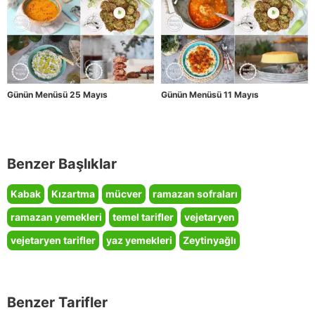
Günün Menüsü 25 Mayıs
Günün Menüsü 11 Mayıs
Benzer Başlıklar
Kabak
Kızartma
mücver
ramazan sofraları
ramazan yemekleri
temel tarifler
vejetaryen
vejetaryen tarifler
yaz yemekleri
Zeytinyağlı
Benzer Tarifler