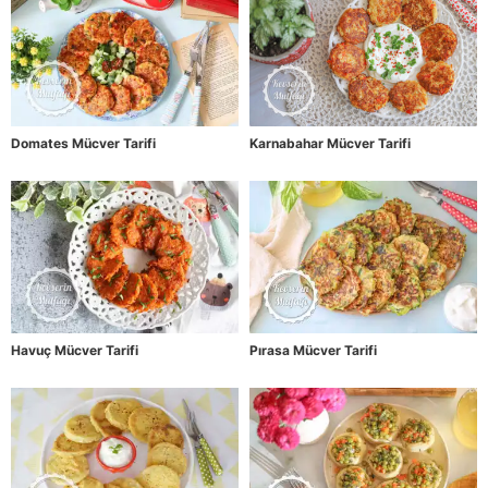
Domates Mücver Tarifi
Karnabahar Mücver Tarifi
Havuç Mücver Tarifi
Pırasa Mücver Tarifi