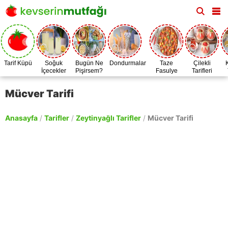
Tarif Küpü
Soğuk
Bugün Ne
Dondurmalar
Taze
Çilekli
İçecekler
Pişirsem?
Fasulye
Tarifleri
Zamanı
Mücver Tarifi
Anasayfa
/
Tarifler
/
Zeytinyağlı Tarifler
/
Mücver Tarifi