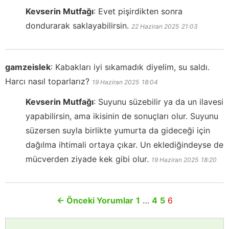
Kevserin Mutfağı
:
Evet pişirdikten sonra
dondurarak saklayabilirsin.
22 Haziran 2025
21:03
gamzeislek
:
Kabakları iyi sıkamadık diyelim, su saldı.
Harcı nasıl toparlarız?
19 Haziran 2025
18:04
Kevserin Mutfağı
:
Suyunu süzebilir ya da un ilavesi
yapabilirsin, ama ikisinin de sonuçları olur. Suyunu
süzersen suyla birlikte yumurta da gideceği için
dağılma ihtimali ortaya çıkar. Un eklediğindeyse de
mücverden ziyade kek gibi olur.
19 Haziran 2025
18:20
←
Önceki Yorumlar
1
…
4
5
6