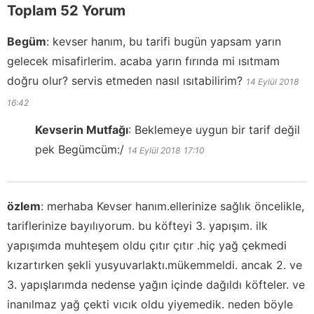
Toplam 52 Yorum
Begüm
:
kevser hanım, bu tarifi bugün yapsam yarın
gelecek misafirlerim. acaba yarın fırında mi ısıtmam
doğru olur? servis etmeden nasıl ısıtabilirim?
14 Eylül 2018
16:42
Kevserin Mutfağı
:
Beklemeye uygun bir tarif değil
pek Begümcüm:/
14 Eylül 2018
17:10
özlem
:
merhaba Kevser hanım.ellerinize sağlık öncelikle,
tariflerinize bayılıyorum. bu köfteyi 3. yapışım. ilk
yapışımda muhteşem oldu çıtır çıtır .hiç yağ çekmedi
kızartırken şekli yusyuvarlaktı.mükemmeldi. ancak 2. ve
3. yapışlarımda nedense yağın içinde dağıldı köfteler. ve
inanılmaz yağ çekti vıcık oldu yiyemedik. neden böyle