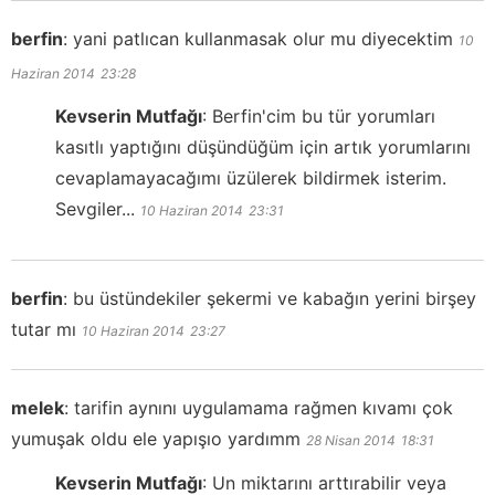
berfin
:
yani patlıcan kullanmasak olur mu diyecektim
10
Haziran 2014
23:28
Kevserin Mutfağı
:
Berfin'cim bu tür yorumları
kasıtlı yaptığını düşündüğüm için artık yorumlarını
cevaplamayacağımı üzülerek bildirmek isterim.
Sevgiler...
10 Haziran 2014
23:31
berfin
:
bu üstündekiler şekermi ve kabağın yerini birşey
tutar mı
10 Haziran 2014
23:27
melek
:
tarifin aynını uygulamama rağmen kıvamı çok
yumuşak oldu ele yapışıo yardımm
28 Nisan 2014
18:31
Kevserin Mutfağı
:
Un miktarını arttırabilir veya