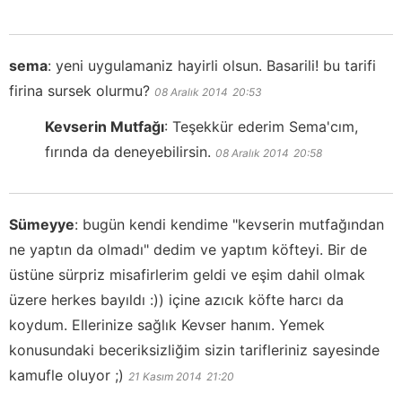
sema
:
yeni uygulamaniz hayirli olsun. Basarili! bu tarifi
firina sursek olurmu?
08 Aralık 2014
20:53
Kevserin Mutfağı
:
Teşekkür ederim Sema'cım,
fırında da deneyebilirsin.
08 Aralık 2014
20:58
Sümeyye
:
bugün kendi kendime "kevserin mutfağından
ne yaptın da olmadı" dedim ve yaptım köfteyi. Bir de
üstüne sürpriz misafirlerim geldi ve eşim dahil olmak
üzere herkes bayıldı :)) içine azıcık köfte harcı da
koydum. Ellerinize sağlık Kevser hanım. Yemek
konusundaki beceriksizliğim sizin tarifleriniz sayesinde
kamufle oluyor ;)
21 Kasım 2014
21:20