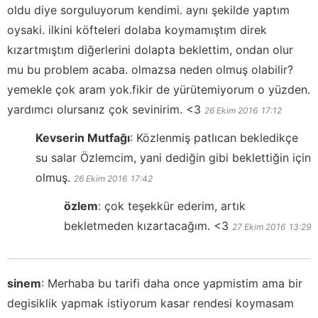
oldu diye sorguluyorum kendimi. aynı şekilde yaptım
oysaki. ilkini köfteleri dolaba koymamıştım direk
kızartmıştım diğerlerini dolapta beklettim, ondan olur
mu bu problem acaba. olmazsa neden olmuş olabilir?
yemekle çok aram yok.fikir de yürütemiyorum o yüzden.
yardımcı olursanız çok sevinirim. <3
26 Ekim 2016
17:12
Kevserin Mutfağı
:
Közlenmiş patlıcan bekledikçe
su salar Özlemcim, yani dediğin gibi beklettiğin için
olmuş.
26 Ekim 2016
17:42
özlem
:
çok teşekkür ederim, artık
bekletmeden kızartacağım. <3
27 Ekim 2016
13:29
sinem
:
Merhaba bu tarifi daha once yapmistim ama bir
degisiklik yapmak istiyorum kasar rendesi koymasam