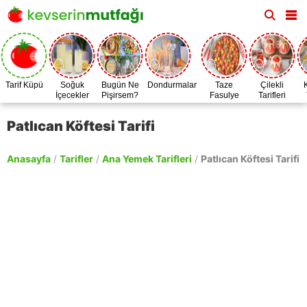
Tarif Küpü
Soğuk
Bugün Ne
Dondurmalar
Taze
Çilekli
İçecekler
Pişirsem?
Fasulye
Tarifleri
Zamanı
Patlıcan Köftesi Tarifi
Anasayfa
/
Tarifler
/
Ana Yemek Tarifleri
/
Patlıcan Köftesi Tarifi