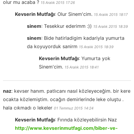
olur mu acaba ?
15 Aralık 2015
17:26
Kevserin Mutfağı
:
Olur Sinem'cim.
15 Aralık 2015
18:17
sinem
:
Tesekkur ederimm :))
15 Aralık 2015
18:39
sinem
:
Bide hatirladigim kadariyla yumurta
da koyuyorduk sanirm
15 Aralık 2015
18:39
Kevserin Mutfağı
:
Yumurta yok
Sinem'cim.
15 Aralık 2015
18:41
naz
:
kevser hanım. patlıcanı nasıl közleyeceğim. bir kere
ocakta közlemiştim. ocağın demirlerinde leke oluştu .
hala cıkmadı o lekeler
01 Temmuz 2015
14:24
Kevserin Mutfağı
:
Fırında közleyebilirsin Naz
http://www.kevserinmutfagi.com/biber-ve-