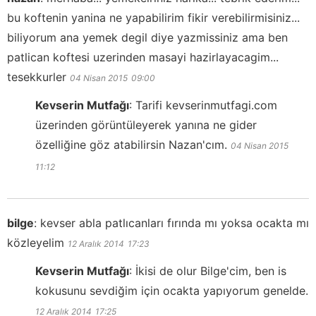
bu koftenin yanina ne yapabilirim fikir verebilirmisiniz...
biliyorum ana yemek degil diye yazmissiniz ama ben
patlican koftesi uzerinden masayi hazirlayacagim...
tesekkurler
04 Nisan 2015
09:00
Kevserin Mutfağı
:
Tarifi kevserinmutfagi.com
üzerinden görüntüleyerek yanına ne gider
özelliğine göz atabilirsin Nazan'cım.
04 Nisan 2015
11:12
bilge
:
kevser abla patlıcanları fırında mı yoksa ocakta mı
közleyelim
12 Aralık 2014
17:23
Kevserin Mutfağı
:
İkisi de olur Bilge'cim, ben is
kokusunu sevdiğim için ocakta yapıyorum genelde.
12 Aralık 2014
17:25