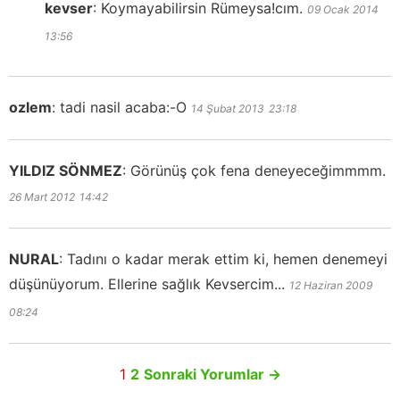
kevser
:
Koymayabilirsin Rümeysa!cım.
09 Ocak 2014
13:56
ozlem
:
tadi nasil acaba:-O
14 Şubat 2013
23:18
YILDIZ SÖNMEZ
:
Görünüş çok fena deneyeceğimmmm.
26 Mart 2012
14:42
NURAL
:
Tadını o kadar merak ettim ki, hemen denemeyi
düşünüyorum. Ellerine sağlık Kevsercim...
12 Haziran 2009
08:24
1
2
Sonraki Yorumlar
→