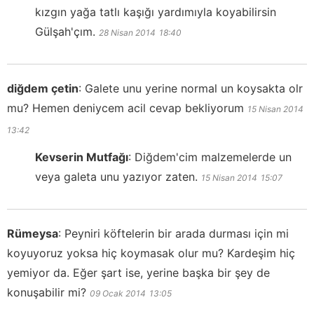
kızgın yağa tatlı kaşığı yardımıyla koyabilirsin
Gülşah'çım.
28 Nisan 2014
18:40
diğdem çetin
:
Galete unu yerine normal un koysakta olr
mu? Hemen deniycem acil cevap bekliyorum
15 Nisan 2014
13:42
Kevserin Mutfağı
:
Diğdem'cim malzemelerde un
veya galeta unu yazıyor zaten.
15 Nisan 2014
15:07
Rümeysa
:
Peyniri köftelerin bir arada durması için mi
koyuyoruz yoksa hiç koymasak olur mu? Kardeşim hiç
yemiyor da. Eğer şart ise, yerine başka bir şey de
konuşabilir mi?
09 Ocak 2014
13:05