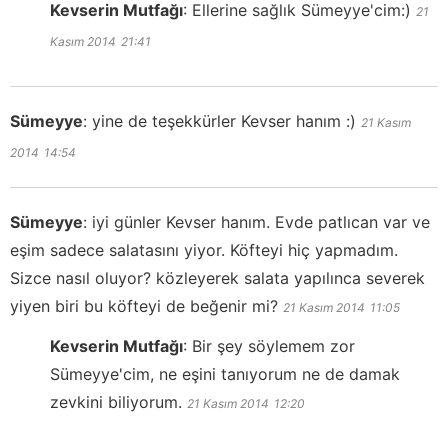
Kevserin Mutfağı
:
Ellerine sağlık Sümeyye'cim:)
21
Kasım 2014
21:41
Sümeyye
:
yine de teşekkürler Kevser hanım :)
21 Kasım
2014
14:54
Sümeyye
:
iyi günler Kevser hanım. Evde patlıcan var ve
eşim sadece salatasını yiyor. Köfteyi hiç yapmadım.
Sizce nasıl oluyor? közleyerek salata yapılınca severek
yiyen biri bu köfteyi de beğenir mi?
21 Kasım 2014
11:05
Kevserin Mutfağı
:
Bir şey söylemem zor
Sümeyye'cim, ne eşini tanıyorum ne de damak
zevkini biliyorum.
21 Kasım 2014
12:20