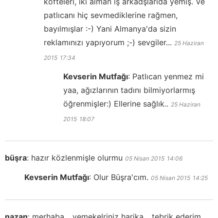
köfteleri, iki alman iş arkadşlarıda yemiş. Ve
patlıcanı hiç sevmediklerine rağmen,
bayılmışlar :-) Yani Almanya'da sizin
reklamınızı yapıyorum ;-) sevgiler...
25 Haziran
2015
17:34
Kevserin Mutfağı
:
Patlıcan yenmez mi
yaa, ağızlarının tadını bilmiyorlarmış
öğrenmişler:) Ellerine sağlık..
25 Haziran
2015
18:07
büşra
:
hazır közlenmişle olurmu
05 Nisan 2015
14:06
Kevserin Mutfağı
:
Olur Büşra'cım.
05 Nisan 2015
14:25
nazan
:
merhaba... yemekelriniz harika... tebrik ederim...