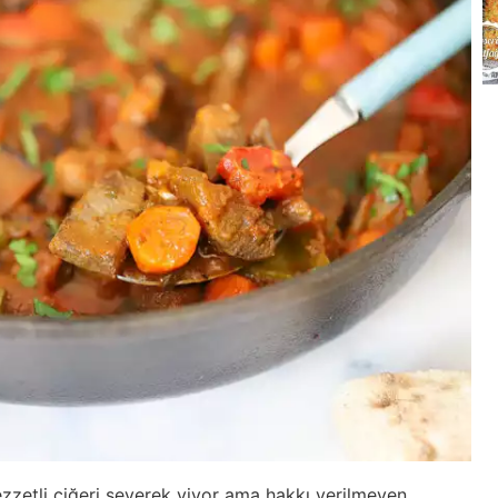
lezzetli ciğeri severek yiyor ama hakkı verilmeyen