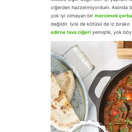
ciğerden hazzetmiyordum. Aslında bu
çok iyi olmayan bir
mercimek çorba
değildir. İyisi de kötüsü de iz bırak
edirne tava ciğeri
yemiştik, yok böyle