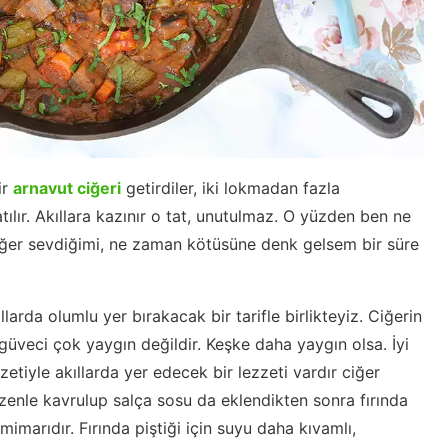
ir
arnavut ciğeri
getirdiler, iki lokmadan fazla
tılır. Akıllara kazınır o tat, unutulmaz. O yüzden ben ne
ciğer sevdiğimi, ne zaman kötüsüne denk gelsem bir süre
larda olumlu yer bırakacak bir tarifle birlikteyiz. Ciğerin
a güveci çok yaygın değildir. Keşke daha yaygın olsa. İyi
tiyle akıllarda yer edecek bir lezzeti vardır ciğer
zenle kavrulup salça sosu da eklendikten sonra fırında
mimarıdır. Fırında piştiği için suyu daha kıvamlı,