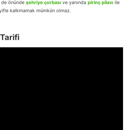
le de önünde
şehriye çorbası
ve yanında
pirinç pilavı
ile
keyifle kalkmamak mümkün olmaz.
Tarifi