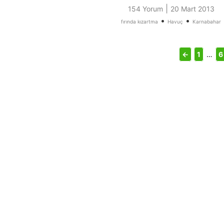
|
154 Yorum
20 Mart 2013
•
•
fırında kızartma
Havuç
Karnabahar
←
1
…
6