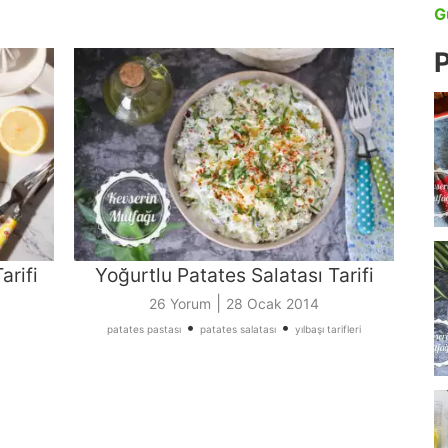
G
P
arifi
Yoğurtlu Patates Salatası Tarifi
|
26 Yorum
28 Ocak 2014
•
•
patates pastası
patates salatası
yılbaşı tarifleri