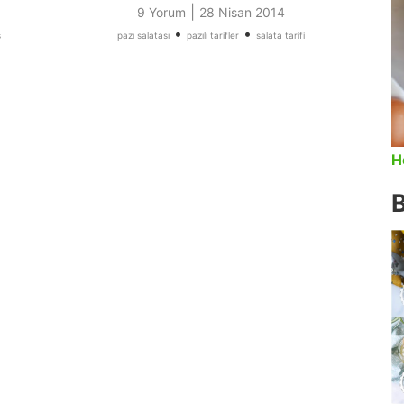
|
9 Yorum
28 Nisan 2014
•
•
s
pazı salatası
pazılı tarifler
salata tarifi
H