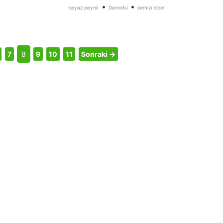
•
•
beyaz peynir
Dereotu
kırmızı biber
7
8
9
10
11
Sonraki →