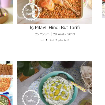
İç Pilavlı Hindi But Tarifi
|
25 Yorum
29 Aralık 2013
•
•
but
hindi
pilav tarifi