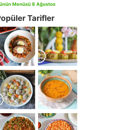
ünün Menüsü 8 Ağustos
opüler Tarifler