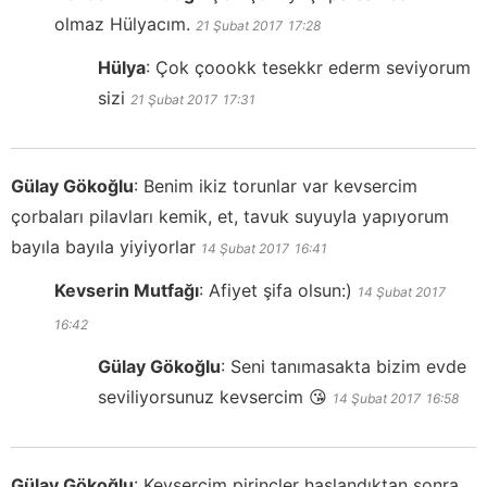
olmaz Hülyacım.
21 Şubat 2017
17:28
Hülya
:
Çok çoookk tesekkr ederm seviyorum
sizi
21 Şubat 2017
17:31
Gülay Gökoğlu
:
Benim ikiz torunlar var kevsercim
çorbaları pilavları kemik, et, tavuk suyuyla yapıyorum
bayıla bayıla yiyiyorlar
14 Şubat 2017
16:41
Kevserin Mutfağı
:
Afiyet şifa olsun:)
14 Şubat 2017
16:42
Gülay Gökoğlu
:
Seni tanımasakta bizim evde
seviliyorsunuz kevsercim 😘
14 Şubat 2017
16:58
Gülay Gökoğlu
:
Kevsercim pirinçler haşlandıktan sonra