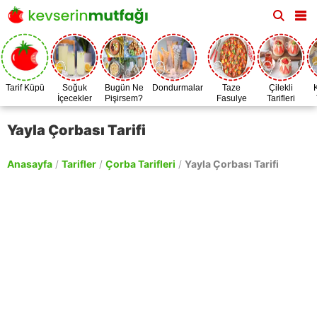
Tarif Küpü
Soğuk
Bugün Ne
Dondurmalar
Taze
Çilekli
İçecekler
Pişirsem?
Fasulye
Tarifleri
Zamanı
Yayla Çorbası Tarifi
Anasayfa
/
Tarifler
/
Çorba Tarifleri
/
Yayla Çorbası Tarifi