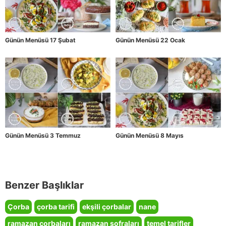
Günün Menüsü 17 Şubat
Günün Menüsü 22 Ocak
Günün Menüsü 3 Temmuz
Günün Menüsü 8 Mayıs
Benzer Başlıklar
Çorba
çorba tarifi
ekşili çorbalar
nane
ramazan çorbaları
ramazan sofraları
temel tarifler