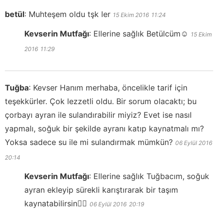
betül
:
Muhteşem oldu tşk ler
15 Ekim 2016
11:24
Kevserin Mutfağı
:
Ellerine sağlık Betülcüm☺️
15 Ekim
2016
11:29
Tuğba
:
Kevser Hanım merhaba, öncelikle tarif için
teşekkürler. Çok lezzetli oldu. Bir sorum olacaktı; bu
çorbayı ayran ile sulandırabilir miyiz? Evet ise nasıl
yapmalı, soğuk bir şekilde ayranı katıp kaynatmalı mı?
Yoksa sadece su ile mi sulandırmak mümkün?
06 Eylül 2016
20:14
Kevserin Mutfağı
:
Ellerine sağlık Tuğbacım, soğuk
ayran ekleyip sürekli karıştırarak bir taşım
kaynatabilirsin👍🏻
06 Eylül 2016
20:19