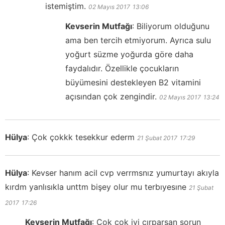
istemiştim.
02 Mayıs 2017
13:06
Kevserin Mutfağı
:
Biliyorum olduğunu
ama ben tercih etmiyorum. Ayrıca sulu
yoğurt süzme yoğurda göre daha
faydalıdır. Özellikle çocukların
büyümesini destekleyen B2 vitamini
açısından çok zengindir.
02 Mayıs 2017
13:24
Hülya
:
Çok çokkk tesekkur ederm
21 Şubat 2017
17:29
Hülya
:
Kevser hanım acil cvp verrmsnız yumurtayı akıyla
kırdm yanlısıkla unttm bişey olur mu terbıyesıne
21 Şubat
2017
17:26
Kevserin Mutfağı
:
Çok çok iyi çırparsan sorun