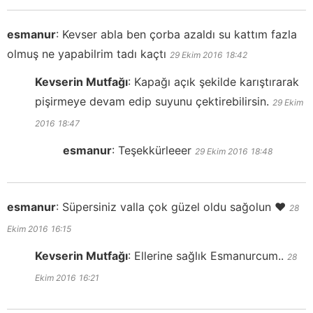
esmanur
:
Kevser abla ben çorba azaldı su kattım fazla
olmuş ne yapabilrim tadı kaçtı
29 Ekim 2016
18:42
Kevserin Mutfağı
:
Kapağı açık şekilde karıştırarak
pişirmeye devam edip suyunu çektirebilirsin.
29 Ekim
2016
18:47
esmanur
:
Teşekkürleeer
29 Ekim 2016
18:48
esmanur
:
Süpersiniz valla çok güzel oldu sağolun ❤️
28
Ekim 2016
16:15
Kevserin Mutfağı
:
Ellerine sağlık Esmanurcum..
28
Ekim 2016
16:21