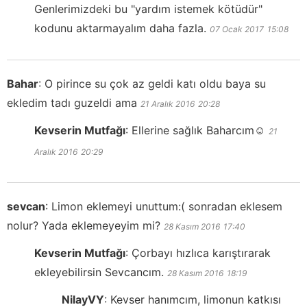
Genlerimizdeki bu "yardım istemek kötüdür"
kodunu aktarmayalım daha fazla.
07 Ocak 2017
15:08
Bahar
:
O pirince su çok az geldi katı oldu baya su
ekledim tadı guzeldi ama
21 Aralık 2016
20:28
Kevserin Mutfağı
:
Ellerine sağlık Baharcım☺️
21
Aralık 2016
20:29
sevcan
:
Limon eklemeyi unuttum:( sonradan eklesem
nolur? Yada eklemeyeyim mi?
28 Kasım 2016
17:40
Kevserin Mutfağı
:
Çorbayı hızlıca karıştırarak
ekleyebilirsin Sevcancım.
28 Kasım 2016
18:19
NilayVY
:
Kevser hanımcım, limonun katkısı