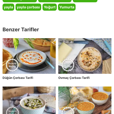
yayla
yayla çorbası
Yoğurt
Yumurta
Benzer Tarifler
Düğün Çorbası Tarifi
Ovmaç Çorbası Tarifi