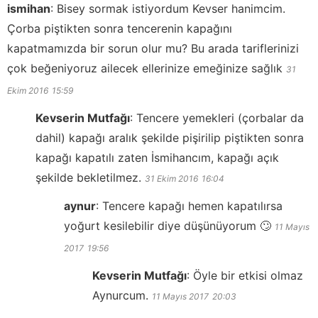
ismihan
:
Bisey sormak istiyordum Kevser hanimcim.
Çorba piştikten sonra tencerenin kapağını
kapatmamızda bir sorun olur mu? Bu arada tariflerinizi
çok beğeniyoruz ailecek ellerinize emeğinize sağlık
31
Ekim 2016
15:59
Kevserin Mutfağı
:
Tencere yemekleri (çorbalar da
dahil) kapağı aralık şekilde pişirilip piştikten sonra
kapağı kapatılı zaten İsmihancım, kapağı açık
şekilde bekletilmez.
31 Ekim 2016
16:04
aynur
:
Tencere kapağı hemen kapatılırsa
yoğurt kesilebilir diye düşünüyorum 🙄
11 Mayıs
2017
19:56
Kevserin Mutfağı
:
Öyle bir etkisi olmaz
Aynurcum.
11 Mayıs 2017
20:03