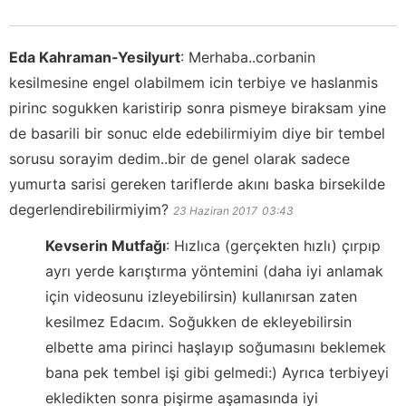
Eda Kahraman-Yesilyurt
:
Merhaba..corbanin
kesilmesine engel olabilmem icin terbiye ve haslanmis
pirinc sogukken karistirip sonra pismeye biraksam yine
de basarili bir sonuc elde edebilirmiyim diye bir tembel
sorusu sorayim dedim..bir de genel olarak sadece
yumurta sarisi gereken tariflerde akını baska birsekilde
degerlendirebilirmiyim?
23 Haziran 2017
03:43
Kevserin Mutfağı
:
Hızlıca (gerçekten hızlı) çırpıp
ayrı yerde karıştırma yöntemini (daha iyi anlamak
için videosunu izleyebilirsin) kullanırsan zaten
kesilmez Edacım. Soğukken de ekleyebilirsin
elbette ama pirinci haşlayıp soğumasını beklemek
bana pek tembel işi gibi gelmedi:) Ayrıca terbiyeyi
ekledikten sonra pişirme aşamasında iyi