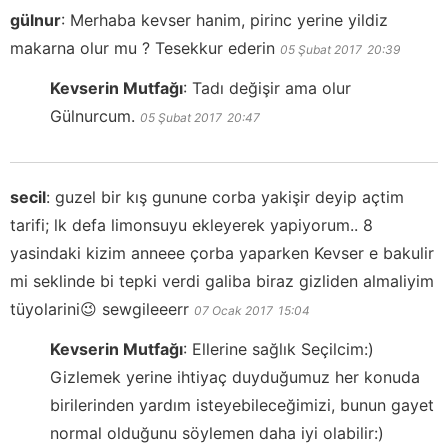
gülnur
:
Merhaba kevser hanim, pirinc yerine yildiz
makarna olur mu ? Tesekkur ederin
05 Şubat 2017
20:39
Kevserin Mutfağı
:
Tadı değişir ama olur
Gülnurcum.
05 Şubat 2017
20:47
secil
:
guzel bir kış gunune corba yakişir deyip açtim
tarifi; lk defa limonsuyu ekleyerek yapiyorum.. 8
yasindaki kizim anneee çorba yaparken Kevser e bakulir
mi seklinde bi tepki verdi galiba biraz gizliden almaliyim
tüyolarini😉 sewgileeerr
07 Ocak 2017
15:04
Kevserin Mutfağı
:
Ellerine sağlık Seçilcim:)
Gizlemek yerine ihtiyaç duyduğumuz her konuda
birilerinden yardım isteyebileceğimizi, bunun gayet
normal olduğunu söylemen daha iyi olabilir:)