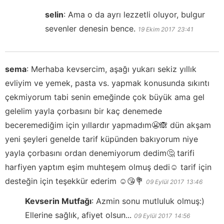
selin
:
Ama o da ayrı lezzetli oluyor, bulgur
sevenler denesin bence.
19 Ekim 2017
23:41
sema
:
Merhaba kevsercim, aşağı yukarı sekiz yıllık
evliyim ve yemek, pasta vs. yapmak konusunda sıkıntı
çekmiyorum tabi senin emeğinde çok büyük ama gel
gelelim yayla çorbasını bir kaç denemede
beceremediğim için yıllardır yapmadım😬🙈 dün akşam
yeni şeyleri genelde tarif küpünden bakıyorum niye
yayla çorbasını ordan denemiyorum dedim🤔 tarifi
harfiyen yaptım eşim muhteşem olmuş dedi☺️ tarif için
desteğin için teşekkür ederim ☺️😘💐
09 Eylül 2017
13:46
Kevserin Mutfağı
:
Azmin sonu mutluluk olmuş:)
Ellerine sağlık, afiyet olsun...
09 Eylül 2017
14:56