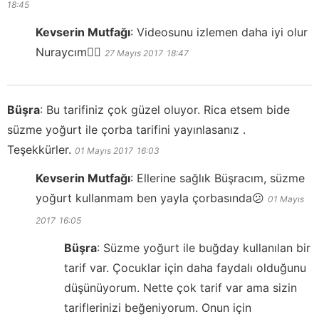
18:45
Kevserin Mutfağı
:
Videosunu izlemen daha iyi olur
Nuraycım👍🏻
27 Mayıs 2017
18:47
Büşra
:
Bu tarifiniz çok güzel oluyor. Rica etsem bide
süzme yoğurt ile çorba tarifini yayınlasanız .
Teşekkürler.
01 Mayıs 2017
16:03
Kevserin Mutfağı
:
Ellerine sağlık Büşracım, süzme
yoğurt kullanmam ben yayla çorbasında😕
01 Mayıs
2017
16:05
Büşra
:
Süzme yoğurt ile buğday kullanılan bir
tarif var. Çocuklar için daha faydalı olduğunu
düşünüyorum. Nette çok tarif var ama sizin
tariflerinizi beğeniyorum. Onun için