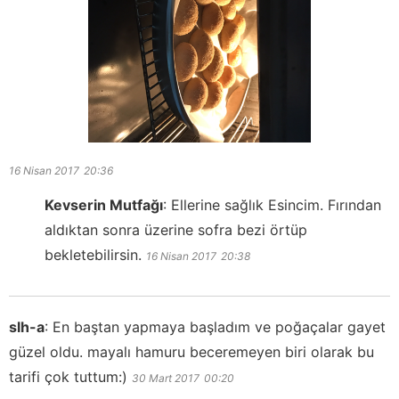
16 Nisan 2017
20:36
Kevserin Mutfağı
:
Ellerine sağlık Esincim. Fırından
aldıktan sonra üzerine sofra bezi örtüp
bekletebilirsin.
16 Nisan 2017
20:38
slh-a
:
En baştan yapmaya başladım ve poğaçalar gayet
güzel oldu. mayalı hamuru beceremeyen biri olarak bu
tarifi çok tuttum:)
30 Mart 2017
00:20