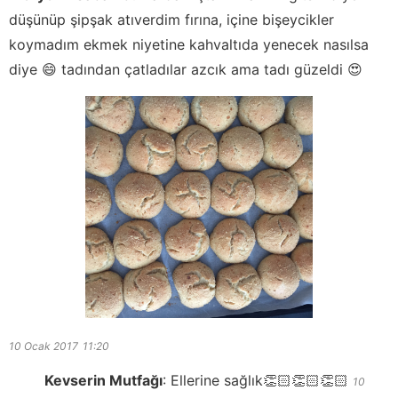
düşünüp şipşak atıverdim fırına, içine bişeycikler
koymadım ekmek niyetine kahvaltıda yenecek nasılsa
diye 😄 tadından çatladılar azcık ama tadı güzeldi 😍
10 Ocak 2017
11:20
Kevserin Mutfağı
:
Ellerine sağlık👏🏻👏🏻👏🏻
10