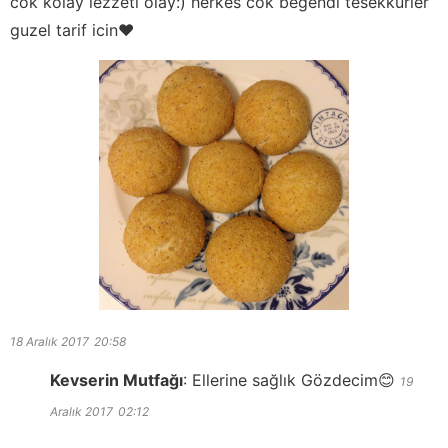
cok kolay lezzeti olay:) herkes cok begendi tesekkurler
guzel tarif icin❤️
18 Aralık 2017
20:58
Kevserin Mutfağı
:
Ellerine sağlık Gözdecim😊
19
Aralık 2017
02:12