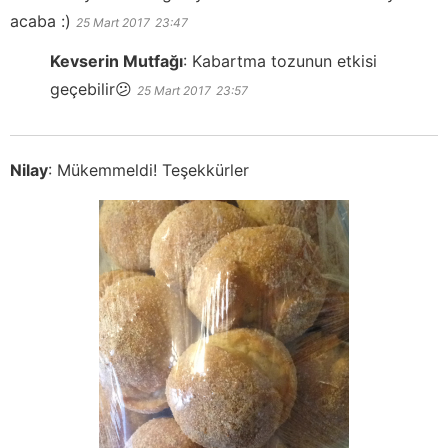
acaba :)
25 Mart 2017
23:47
Kevserin Mutfağı
:
Kabartma tozunun etkisi
geçebilir😕
25 Mart 2017
23:57
Nilay
:
Mükemmeldi! Teşekkürler