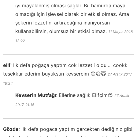
iyi mayalanmış olması sağlar. Bu hamurda maya
olmadığı için işlevsel olarak bir etkisi olmaz. Ama
şekerin lezzetini artıracağına inanıyorsan
kullanabilirsin, olumsuz bir etkisi olmaz.
11 Mayıs 2018
13:22
elif
:
Ilk defa poğaça yaptım cok lezzetli oldu ... cookk
tesekkur ederim buyuksun kevsercim 😊😊😇
27 Aralık 2017
19:34
Kevserin Mutfağı
:
Ellerine sağlık Elifçim😊
27 Aralık
2017
21:15
Gözde
:
İlk defa pogaca yaptim gercekten dediğiniz gibi