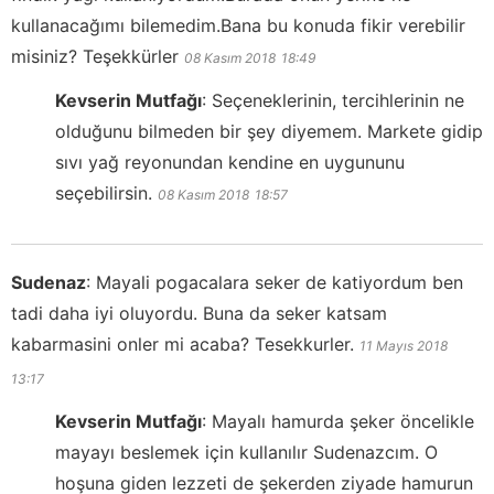
kullanacağımı bilemedim.Bana bu konuda fikir verebilir
misiniz? Teşekkürler
08 Kasım 2018
18:49
Kevserin Mutfağı
:
Seçeneklerinin, tercihlerinin ne
olduğunu bilmeden bir şey diyemem. Markete gidip
sıvı yağ reyonundan kendine en uygununu
seçebilirsin.
08 Kasım 2018
18:57
Sudenaz
:
Mayali pogacalara seker de katiyordum ben
tadi daha iyi oluyordu. Buna da seker katsam
kabarmasini onler mi acaba? Tesekkurler.
11 Mayıs 2018
13:17
Kevserin Mutfağı
:
Mayalı hamurda şeker öncelikle
mayayı beslemek için kullanılır Sudenazcım. O
hoşuna giden lezzeti de şekerden ziyade hamurun