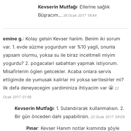
Kevserin Mutfağı
:
Ellerine sağlık
Büşracım...
26 Ocak 2017
18:44
emine g.
:
Kolay gelsin Kevser hanim. Benim iki sorum
var. 1. evde süzme yogurdum var %10 yagli, onunla
yapsam olurmu, yoksa su ile biraz inceltmeli miyim
yogurdu? 2. pogacalari sabahtan yapmak istiyorum.
Misafirlerim öglen gelicekler. Acaba onlara servis
ettigimde de yumusak kalirlar mi yoksa sertlesirler mi?
ilk defa deneyecegim yardiminiza ihtiyacim var 😬
22
Ocak 2017
01:56
Kevserin Mutfağı
:
1. Sulandırarak kullanmalısın. 2.
Bir gün önceden dahi yapabilirsin.
22 Ocak 2017
09:09
Pınar
:
Kevser Hanım notlar kısmında şöyle