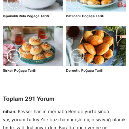
Ispanaklı Rulo Poğaça Tarifi
Patlıcanlı Poğaça Tarifi
Sirkeli Poğaça Tarifi
Dereotlu Poğaça Tarifi
Toplam 291 Yorum
nihan
:
Kevser hanım merhaba.Ben de yurtdışında
yaşıyorum.Türkiye’de bazı hamur işleri için sıvıyağ olarak
fındık yağı kullanıyordum.Burada onun yerine ne