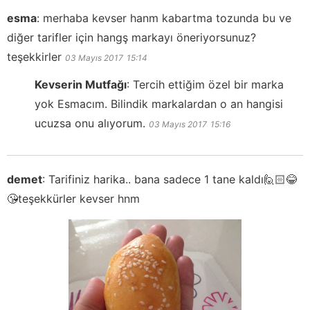
esma
:
merhaba kevser hanm kabartma tozunda bu ve
diğer tarifler için hangş markayı öneriyorsunuz?
teşekkirler
03 Mayıs 2017
15:14
Kevserin Mutfağı
:
Tercih ettiğim özel bir marka
yok Esmacım. Bilindik markalardan o an hangisi
ucuzsa onu alıyorum.
03 Mayıs 2017
15:16
demet
:
Tarifiniz harika.. bana sadece 1 tane kaldı🙋🏻😂
😘teşekkürler kevser hnm