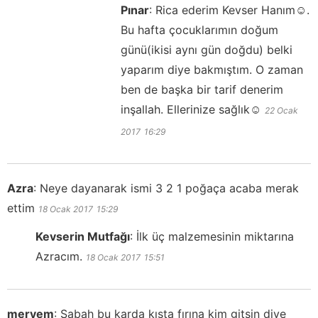
Pınar
:
Rica ederim Kevser Hanım☺️.
Bu hafta çocuklarımın doğum
günü(ikisi aynı gün doğdu) belki
yaparım diye bakmıştım. O zaman
ben de başka bir tarif denerim
inşallah. Ellerinize sağlık☺️
22 Ocak
2017
16:29
Azra
:
Neye dayanarak ismi 3 2 1 poğaça acaba merak
ettim
18 Ocak 2017
15:29
Kevserin Mutfağı
:
İlk üç malzemesinin miktarına
Azracım.
18 Ocak 2017
15:51
meryem
:
Sabah bu karda kışta fırına kim gitsin diye