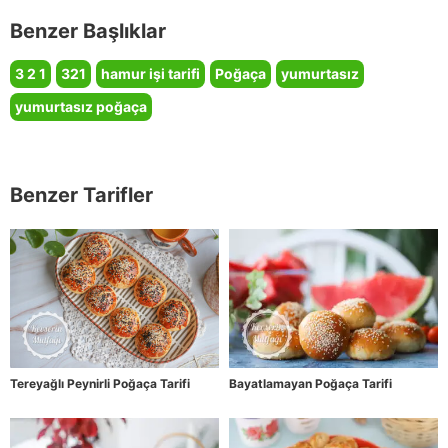
Benzer Başlıklar
3 2 1
321
hamur işi tarifi
Poğaça
yumurtasız
yumurtasız poğaça
Benzer Tarifler
Tereyağlı Peynirli Poğaça Tarifi
Bayatlamayan Poğaça Tarifi