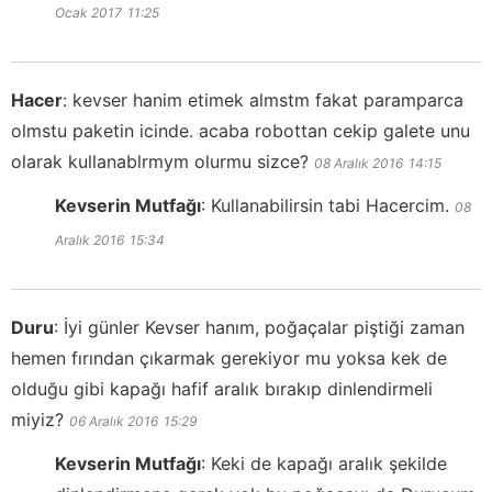
Ocak 2017
11:25
Hacer
:
kevser hanim etimek almstm fakat paramparca
olmstu paketin icinde. acaba robottan cekip galete unu
olarak kullanablrmym olurmu sizce?
08 Aralık 2016
14:15
Kevserin Mutfağı
:
Kullanabilirsin tabi Hacercim.
08
Aralık 2016
15:34
Duru
:
İyi günler Kevser hanım, poğaçalar piştiği zaman
hemen fırından çıkarmak gerekiyor mu yoksa kek de
olduğu gibi kapağı hafif aralık bırakıp dinlendirmeli
miyiz?
06 Aralık 2016
15:29
Kevserin Mutfağı
:
Keki de kapağı aralık şekilde