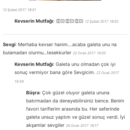
12 Şubat 2017
18:51
Kevserin Mutfağı
:
👏🏻👏🏻👏🏻
12 Şubat 2017
18:52
Sevgi
:
Merhaba kevser hanim....acaba galeta unu na
bulamadan olurmu...tesekkurler
22 Ocak 2017
19:20
Kevserin Mutfağı
:
Galeta unu olmadan çok iyi
sonuç vermiyor bana göre Sevgicim.
22 Ocak 2017
19:39
Büşra
:
Çok güzel oluyor galeta ununa
batırmadan da deneyebilirsiniz bence. Benim
favori tariflerim arasında bu. Her seferinde
galeta unsuz yaptım ve güzel sonuç verdi. İyi
akşamlar sevgiler
26 Ocak 2017
18:17