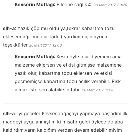
Kevserin Mutfağı
:
Ellerine sağlık☺️
30 Mart 2017
00:20
slh-a
:
Yazık çöp mü oldu ya,tekrar kabartma tozu
eklesem ağır mı olur tadı :( yardımın için ayrıca
teşekkürler
26 Mart 2017
12:00
Kevserin Mutfağı
:
Kesin öyle olur diyemem ama
malzeme eklersen ve etkisi gitmişse malzemene
yazık olur, kabartma tozu eklersen ve etkisi
geçmemişse kabartma tozu acılık verebilir. Risk
almak istersen alabilirsin tabi.
26 Mart 2017
12:38
slh-a
:
iyi geceler Kevser,poğaçayı yapmaya başladım.ilk
maddeyi uygulanmıştım ki misafir geldi öylece dolaba
kaldırdım.yarın kaldığım yerden devam edebilir miyim