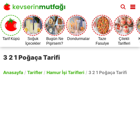
Tarif Küpü
Soğuk
Bugün Ne
Dondurmalar
Taze
Çilekli
İçecekler
Pişirsem?
Fasulye
Tarifleri
Zamanı
3 2 1 Poğaça Tarifi
Anasayfa
/
Tarifler
/
Hamur İşi Tarifleri
/
3 2 1 Poğaça Tarifi