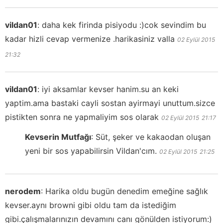
vildan01
:
daha kek firinda pisiyodu :)cok sevindim bu
kadar hizli cevap vermenize .harikasiniz valla
02 Eylül 2015
21:32
vildan01
:
iyi aksamlar kevser hanim.su an keki
yaptim.ama bastaki cayli sostan ayirmayi unuttum.sizce
pistikten sonra ne yapmaliyim sos olarak
02 Eylül 2015
21:17
Kevserin Mutfağı
:
Süt, şeker ve kakaodan oluşan
yeni bir sos yapabilirsin Vildan'cım.
02 Eylül 2015
21:25
nerodem
:
Harika oldu bugün denedim emeğine sağlık
kevser.aynı browni gibi oldu tam da istediğim
gibi.çalışmalarınızın devamını canı gönülden istiyorum:)