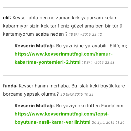
elif
:
Kevser abla ben ne zaman kek yaparsam kekim
kabarmıyor sizin kek tarifleniz güzel ama ben bir türlü
kartamıyorum acaba neden ?
18 Ekim 2015
23:42
Kevserin Mutfağı
:
Bu yazı işine yarayabilir Elif'çim;
https://www.kevserinmutfagi.com/hamur-
kabartma-yontemleri-2.html
18 Ekim 2015
23:58
funda
:
Kevser hanım merhaba. Bu ıslak keki büyük kare
borcama yapsak olurmu?
30 Eylül 2015
10:23
Kevserin Mutfağı
:
Bu yazıyı oku lütfen Funda'cım;
https://www.kevserinmutfagi.com/tepsi-
boyutuna-nasil-karar-verilir.html
30 Eylül 2015
11:24