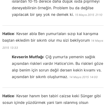
ısılardan 10-15 derece daha düşük ısıda pişirmeyi
deneyebilirsin örneğin. Problem bu da değilse
yapılacak bir şey yok ne demek ki.
15 Mayıs 2015
21:10
Hatice
:
Kevser abla Ben yumurtaları sızıp kal karışıma
baştan ekledim bir sıkıntı olur mu sizi bekliyorum
14 Mayıs
2015
13:33
Kevserin Mutfağı
:
Çiğ yumurta yemenin sağlık
açısından riskleri vardır Hatice'cim. Bu riskleri göze
alıp benim için sorun değil dersen kekin kıvamı vs.
açısından bir sıkıntı oluşturmaz.
14 Mayıs 2015
14:00
Hatice
:
Kevser hanım ben tabiri caizse keki Sünger gibi
sosun içinde yüzdürmek yani tam ıslanmış olsun