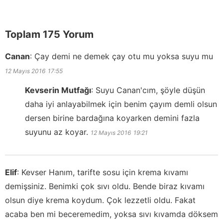
Toplam 175 Yorum
Canan
:
Çay demi ne demek çay otu mu yoksa suyu mu
12 Mayıs 2016
17:55
Kevserin Mutfağı
:
Suyu Canan'cım, şöyle düşün
daha iyi anlayabilmek için benim çayım demli olsun
dersen birine bardağına koyarken demini fazla
suyunu az koyar.
12 Mayıs 2016
19:21
Elif
:
Kevser Hanım, tarifte sosu için krema kıvamı
demişsiniz. Benimki çok sıvı oldu. Bende biraz kıvamı
olsun diye krema koydum. Çok lezzetli oldu. Fakat
acaba ben mi beceremedim, yoksa sıvı kıvamda döksem