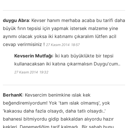
duygu Abra
:
Kevser hanım merhaba acaba bu tarifi daha
büyük fırın tepsisi için yapmak istersek malzeme yine
aynımı olacak yoksa iki katınamı çıkaralım lütfen acil
cevap verirmisiniz !
27 Kasım 2014
18:57
Kevserin Mutfağı
:
İki katı büyüklükte bir tepsi
kullanacaksan iki katına çıkarmalısın Duygu'cum..
27 Kasım 2014
19:32
BerhanK
:
Kevsercim benimkine ıslak kek
beğendiremiyordum! Yok 'tam ıslak olmamış', yok
'kakaosu daha fazla olsaydı, daha tatlı olsaydı..'
bahanesi bitmiyordu gidip bakkaldan alıyordu hazır
kekleri. Denemediğim tarif kalmadı.. Bir sabah bunu