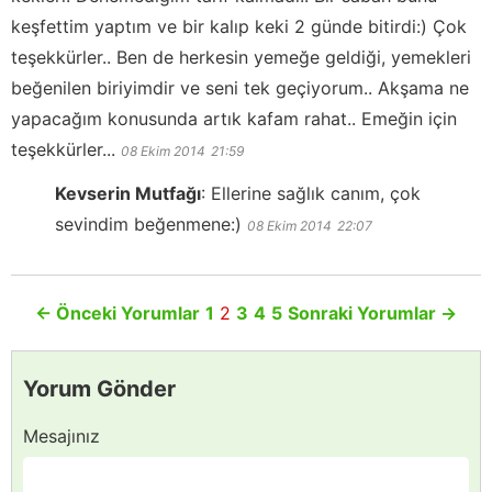
keşfettim yaptım ve bir kalıp keki 2 günde bitirdi:) Çok
teşekkürler.. Ben de herkesin yemeğe geldiği, yemekleri
beğenilen biriyimdir ve seni tek geçiyorum.. Akşama ne
yapacağım konusunda artık kafam rahat.. Emeğin için
teşekkürler...
08 Ekim 2014
21:59
Kevserin Mutfağı
:
Ellerine sağlık canım, çok
sevindim beğenmene:)
08 Ekim 2014
22:07
←
Önceki Yorumlar
1
2
3
4
5
Sonraki Yorumlar
→
Yorum Gönder
Mesajınız