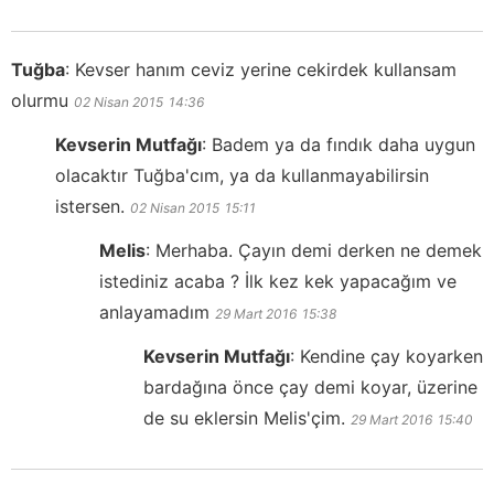
Tuğba
:
Kevser hanım ceviz yerine cekirdek kullansam
olurmu
02 Nisan 2015
14:36
Kevserin Mutfağı
:
Badem ya da fındık daha uygun
olacaktır Tuğba'cım, ya da kullanmayabilirsin
istersen.
02 Nisan 2015
15:11
Melis
:
Merhaba. Çayın demi derken ne demek
istediniz acaba ? İlk kez kek yapacağım ve
anlayamadım
29 Mart 2016
15:38
Kevserin Mutfağı
:
Kendine çay koyarken
bardağına önce çay demi koyar, üzerine
de su eklersin Melis'çim.
29 Mart 2016
15:40