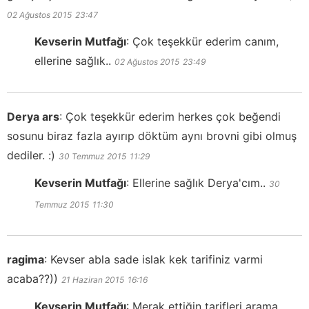
02 Ağustos 2015
23:47
Kevserin Mutfağı
:
Çok teşekkür ederim canım,
ellerine sağlık..
02 Ağustos 2015
23:49
Derya ars
:
Çok teşekkür ederim herkes çok beğendi
sosunu biraz fazla ayırıp döktüm aynı brovni gibi olmuş
dediler. :)
30 Temmuz 2015
11:29
Kevserin Mutfağı
:
Ellerine sağlık Derya'cım..
30
Temmuz 2015
11:30
ragima
:
Kevser abla sade islak kek tarifiniz varmi
acaba??))
21 Haziran 2015
16:16
Kevserin Mutfağı
:
Merak ettiğin tarifleri arama