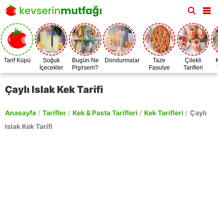
Tarif Küpü
Soğuk
Bugün Ne
Dondurmalar
Taze
Çilekli
İçecekler
Pişirsem?
Fasulye
Tarifleri
Zamanı
Çaylı Islak Kek Tarifi
Anasayfa
/
Tarifler
/
Kek & Pasta Tarifleri
/
Kek Tarifleri
/
Çaylı
Islak Kek Tarifi