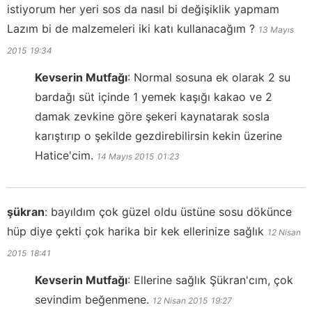
istiyorum her yeri sos da nasıl bi değişiklik yapmam
Lazım bi de malzemeleri iki katı kullanacağım ?
13 Mayıs
2015
19:34
Kevserin Mutfağı
:
Normal sosuna ek olarak 2 su
bardağı süt içinde 1 yemek kaşığı kakao ve 2
damak zevkine göre şekeri kaynatarak sosla
karıştırıp o şekilde gezdirebilirsin kekin üzerine
Hatice'cim.
14 Mayıs 2015
01:23
şükran
:
bayıldım çok güzel oldu üstüne sosu dökünce
hüp diye çekti çok harika bir kek ellerinize sağlık
12 Nisan
2015
18:41
Kevserin Mutfağı
:
Ellerine sağlık Şükran'cım, çok
sevindim beğenmene.
12 Nisan 2015
19:27