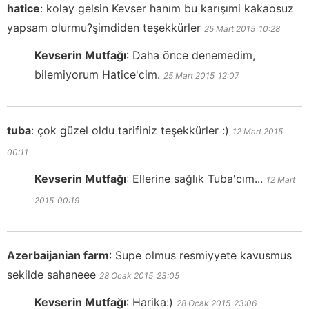
hatice
:
kolay gelsin Kevser hanım bu karışımi kakaosuz
yapsam olurmu?şimdiden teşekkürler
25 Mart 2015
10:28
Kevserin Mutfağı
:
Daha önce denemedim,
bilemiyorum Hatice'cim.
25 Mart 2015
12:07
tuba
:
çok güzel oldu tarifiniz teşekkürler :)
12 Mart 2015
00:11
Kevserin Mutfağı
:
Ellerine sağlık Tuba'cım...
12 Mart
2015
00:19
Azerbaijanian farm
:
Supe olmus resmiyyete kavusmus
sekilde sahaneee
28 Ocak 2015
23:05
Kevserin Mutfağı
:
Harika:)
28 Ocak 2015
23:06