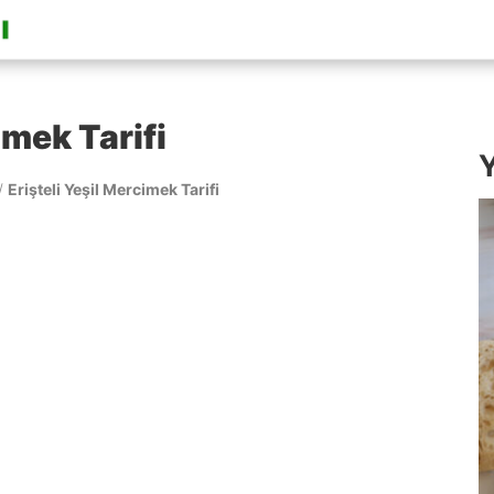
imek Tarifi
Y
/
Erişteli Yeşil Mercimek Tarifi