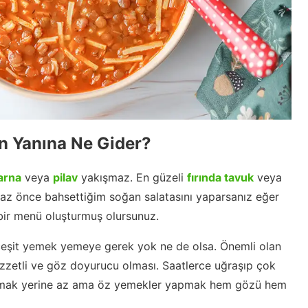
in Yanına Ne Gider?
arna
veya
pilav
yakışmaz. En güzeli
fırında tavuk
veya
raz önce bahsettiğim soğan salatasını yaparsanız eğer
bir menü oluşturmuş olursunuz.
çeşit yemek yemeye gerek yok ne de olsa. Önemli olan
lezzetli ve göz doyurucu olması. Saatlerce uğraşıp çok
yapmak yerine az ama öz yemekler yapmak hem gözü hem