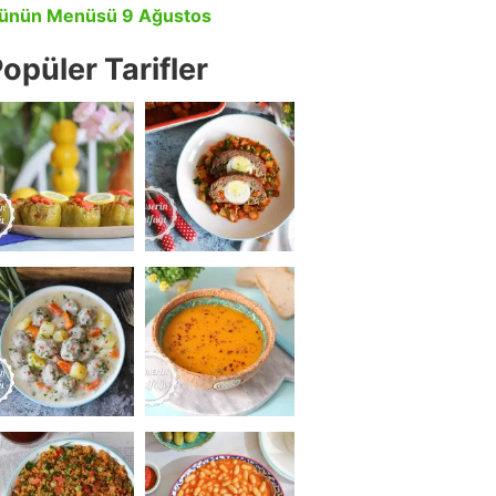
ünün Menüsü 9 Ağustos
opüler Tarifler