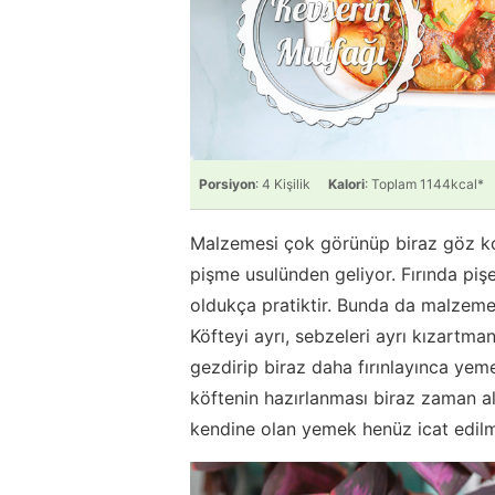
Porsiyon
: 4 Kişilik
Kalori
: Toplam 1144kcal*
Malzemesi çok görünüp biraz göz kor
pişme usulünden geliyor. Fırında pişe
oldukça pratiktir. Bunda da malzemele
Köfteyi ayrı, sebzeleri ayrı kızartm
gezdirip biraz daha fırınlayınca ye
köftenin hazırlanması biraz zaman al
kendine olan yemek henüz icat edilm