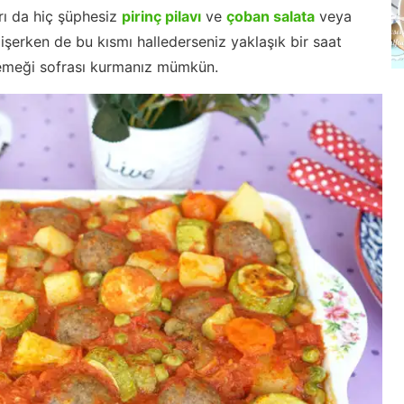
rı da hiç şüphesiz
pirinç pilavı
ve
çoban salata
veya
pişerken de bu kısmı hallederseniz yaklaşık bir saat
emeği sofrası kurmanız mümkün.