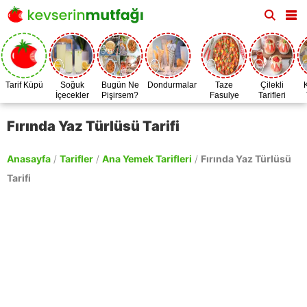
Tarif Küpü
Soğuk
Bugün Ne
Dondurmalar
Taze
Çilekli
İçecekler
Pişirsem?
Fasulye
Tarifleri
Zamanı
Fırında Yaz Türlüsü Tarifi
Anasayfa
/
Tarifler
/
Ana Yemek Tarifleri
/
Fırında Yaz Türlüsü
Tarifi