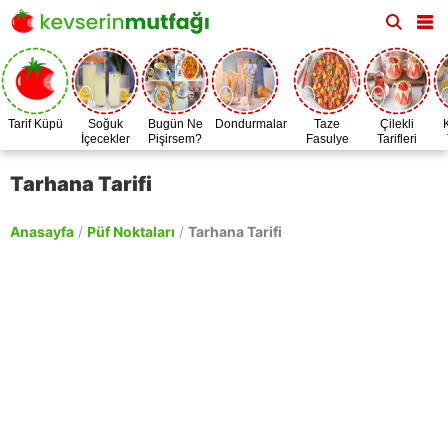
Tarif Küpü
Soğuk
Bugün Ne
Dondurmalar
Taze
Çilekli
İçecekler
Pişirsem?
Fasulye
Tarifleri
Zamanı
Tarhana Tarifi
Anasayfa
/
Püf Noktaları
/
Tarhana Tarifi