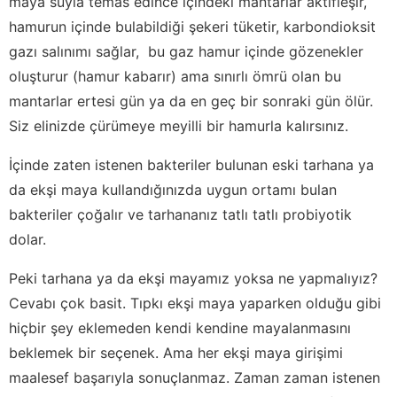
maya suyla temas edince içindeki mantarlar aktifleşir,
hamurun içinde bulabildiği şekeri tüketir, karbondioksit
gazı salınımı sağlar, bu gaz hamur içinde gözenekler
oluşturur (hamur kabarır) ama sınırlı ömrü olan bu
mantarlar ertesi gün ya da en geç bir sonraki gün ölür.
Siz elinizde çürümeye meyilli bir hamurla kalırsınız.
İçinde zaten istenen bakteriler bulunan eski tarhana ya
da ekşi maya kullandığınızda uygun ortamı bulan
bakteriler çoğalır ve tarhananız tatlı tatlı probiyotik
dolar.
Peki tarhana ya da ekşi mayamız yoksa ne yapmalıyız?
Cevabı çok basit. Tıpkı ekşi maya yaparken olduğu gibi
hiçbir şey eklemeden kendi kendine mayalanmasını
beklemek bir seçenek. Ama her ekşi maya girişimi
maalesef başarıyla sonuçlanmaz. Zaman zaman istenen