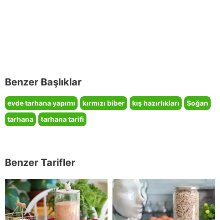
Benzer Başlıklar
evde tarhana yapımı
kırmızı biber
kış hazırlıkları
Soğan
tarhana
tarhana tarifi
Benzer Tarifler