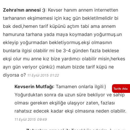
Zehra'nın annesi :)
:
Kevser hanım annem internetten
tarhananın ekşimemesi için kaç gün bekletilmelidir bi
bak dedi,hemen tarif küpünü açtım tabi ama annem
hamuruna tarhana yada maya koymadan yoğurmuş.un
ekleyip yoğurmadan bekletiyormuş.ekşi olmasının
bunlarla ilgisi olabilir mi be 3-4 günden fazla beklese
ekşi olur mu anne kız bize yardımcı olabilir misin,herkes
ayrı gün veriyor çünkü:) malum bizde tarif küpü ne
diyorsa o?
11 Eylül 2015
01:22
Kevserin Mutfağı
:
Tamamen onlarla ilgili:)
Tarife Atla
Yoğurduktan sonra da uzun süre bekliyor ve sahip
olması gereken ekşiliğe ulaşıyor zaten, fazlası
rahatsız edecek kadar ekşi olmasına neden olabilir.
11 Eylül 2015
09:49