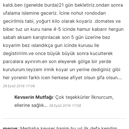
kaldı.ben (genelde burda)21 gün bekletiriz.ondan sonra
ufalama islemine geceriz. İcine nohut rondodan
gecirilmis tabi, yoğurt kilo olarak koyariz .domates ve
biber tuz un kuru nane 4-5 icinde hamur kabarır hergun
sabah aksam karıştırılacak son 5 gün üzerine bez
koyarim bez ıslandıkça gun icinde kurusu ile
degistiririm.ve once büyük büyük sonra kuculterek
parcalara ayırırım.en son eleyerek gölge bir yerde
kuruturum.teyzem irmik koyar un yerine dediginiz gibi
her yorenin farklı icen herkese afiyet olsun şifa olsun....
28 Eylül 2016
17:06
Kevserin Mutfağı
:
Çok teşekkürler İlknurcum,
ellerine sağlık...
28 Eylül 2016
17:08
merve
:
Merhaba kevser hanim.bu yıl ilk defa kendim