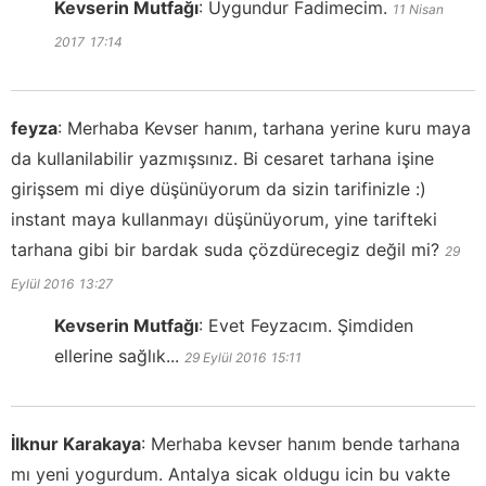
Kevserin Mutfağı
:
Uygundur Fadimecim.
11 Nisan
2017
17:14
feyza
:
Merhaba Kevser hanım, tarhana yerine kuru maya
da kullanilabilir yazmışsınız. Bi cesaret tarhana işine
girişsem mi diye düşünüyorum da sizin tarifinizle :)
instant maya kullanmayı düşünüyorum, yine tarifteki
tarhana gibi bir bardak suda çözdürecegiz değil mi?
29
Eylül 2016
13:27
Kevserin Mutfağı
:
Evet Feyzacım. Şimdiden
ellerine sağlık...
29 Eylül 2016
15:11
İlknur Karakaya
:
Merhaba kevser hanım bende tarhana
mı yeni yogurdum. Antalya sicak oldugu icin bu vakte