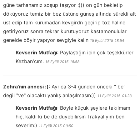
güne tarhanamız soşup taşıyor :))) on gün bekletip
döküyoruz temiz bir bez üstüne güneş altında sürekli alt
üst edip tam kurumadan kevgirdn geçirip toz haline
getiriyoruz sonra tekrar kurutuyoruz kastamonulular
genelde böylr yapıyor sevgiyle kalın
15 Eylül 2015
18:54
Kevserin Mutfağı
:
Paylaştığın için çok teşekkürler
Kezban'cım.
15 Eylül 2015
18:58
Zehra'nın annesi :)
:
Ayrıca 3-4 günden önceki " be"
değil "ve" olacaktı yanlış anlaşılmasın:))
11 Eylül 2015
01:23
Kevserin Mutfağı
:
Böyle küçük şeylere takılmam
hiç, kaldı ki be de düyebilirsin Trakyalıyım ben
severim:)
11 Eylül 2015
09:50