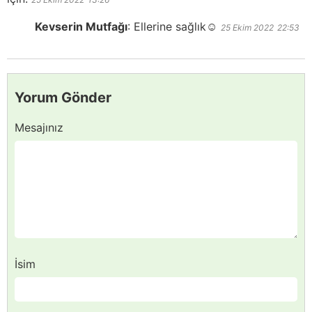
Kevserin Mutfağı
:
Ellerine sağlık☺️
25 Ekim 2022
22:53
Yorum Gönder
Mesajınız
İsim