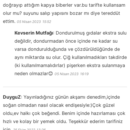
doğrayıp attığım kapya biberler var.bu tarifte kullansam
olur mu? suyunu salıp yapısını bozar mı diye tereddüt
ettim.
05 Nisan 2023
15:52
Kevserin Mutfağı
:
Dondurulmuş gıdalar ekstra sulu
değildir, dondurmadan önce içinde ne kadar su
varsa dondurulduğunda ve çözdürüldüğünde de
aynı miktarda su olur. Çiğ kullanılmadıkları takdirde
(ki kullanılmamalıdırlar) pişerken ekstra sulanmaya
neden olmazlar😊
05 Nisan 2023
16:19
DuyguZ
:
Yayınladığınız günün akşamı denedim,içinde
soğan olmadan nasıl olacak endişesiyle:)Çok güzel
oldu,ev halkı çok beğendi. Benim içinde hazırlaması çok
hızlı ve kolay bir yemek oldu. Teşekkür ederim tarifiniz
için.
25 Ekim 2022
13:26