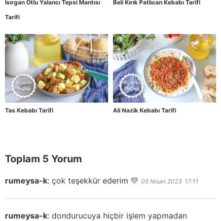
Isırgan Otlu Yalancı Tepsi Mantısı
Beli Kırık Patlıcan Kebabı Tarifi
Tarifi
Tas Kebabı Tarifi
Ali Nazik Kebabı Tarifi
Toplam 5 Yorum
rumeysa-k
:
çok teşekkür ederim 💛
05 Nisan 2023
17:11
rumeysa-k
:
dondurucuya hiçbir işlem yapmadan