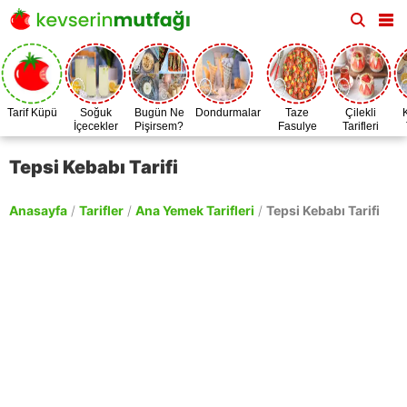
Tarif Küpü
Soğuk
Bugün Ne
Dondurmalar
Taze
Çilekli
İçecekler
Pişirsem?
Fasulye
Tarifleri
Zamanı
Tepsi Kebabı Tarifi
Anasayfa
/
Tarifler
/
Ana Yemek Tarifleri
/
Tepsi Kebabı Tarifi