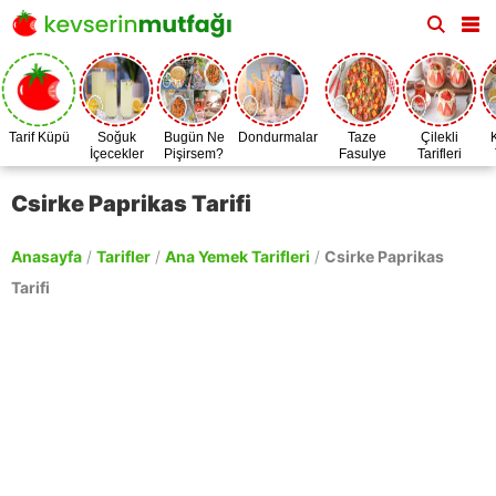
Tarif Küpü
Soğuk
Bugün Ne
Dondurmalar
Taze
Çilekli
İçecekler
Pişirsem?
Fasulye
Tarifleri
Zamanı
Csirke Paprikas Tarifi
Anasayfa
/
Tarifler
/
Ana Yemek Tarifleri
/
Csirke Paprikas
Tarifi