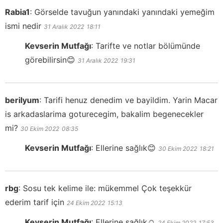
Rabia1
:
Görselde tavuğun yanındaki yanındaki yemeğim
ismi nedir
31 Aralık 2022
18:11
Kevserin Mutfağı
:
Tarifte ve notlar bölümünde
görebilirsin😊
31 Aralık 2022
19:31
berilyum
:
Tarifi henuz denedim ve bayildim. Yarin Macar
is arkadaslarima goturecegim, bakalim begenecekler
mi?
30 Ekim 2022
08:35
Kevserin Mutfağı
:
Ellerine sağlık😊
30 Ekim 2022
18:21
rbg
:
Sosu tek kelime ile: mükemmel Çok teşekkür
ederim tarif için
24 Ekim 2022
15:13
Kevserin Mutfağı
:
Ellerine sağlık☺️
24 Ekim 2022
17:53