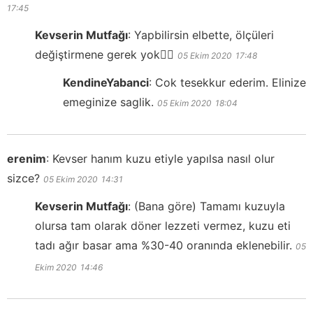
17:45
Kevserin Mutfağı
:
Yapbilirsin elbette, ölçüleri
değiştirmene gerek yok👍🏻
05 Ekim 2020
17:48
KendineYabanci
:
Cok tesekkur ederim. Elinize
emeginize saglik.
05 Ekim 2020
18:04
erenim
:
Kevser hanım kuzu etiyle yapılsa nasıl olur
sizce?
05 Ekim 2020
14:31
Kevserin Mutfağı
:
(Bana göre) Tamamı kuzuyla
olursa tam olarak döner lezzeti vermez, kuzu eti
tadı ağır basar ama %30-40 oranında eklenebilir.
05
Ekim 2020
14:46