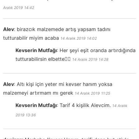
Aralık 2019
14:42
Alev
:
birazcık malzemede artış yapsam tadını
tutturabilir miyim acaba
14 Aralık 2019
14:02
Kevserin Mutfağı
:
Her şeyi eşit oranda artırdığında
tutturabilirsin elbette👍🏻
14 Aralık 2019
14:28
Alev
:
Altı kişi için yeter mi kevser hanım yoksa
malzemeyi artırmam mı gerek
14 Aralık 2019
11:25
Kevserin Mutfağı
:
Tarif 4 kişilik Alevcim.
14 Aralık
2019
13:36