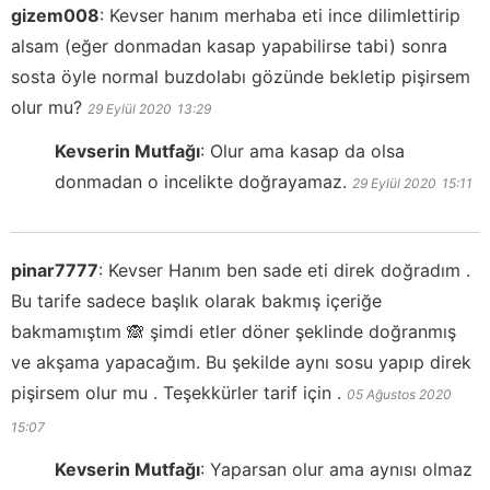
gizem008
:
Kevser hanım merhaba eti ince dilimlettirip
alsam (eğer donmadan kasap yapabilirse tabi) sonra
sosta öyle normal buzdolabı gözünde bekletip pişirsem
olur mu?
29 Eylül 2020
13:29
Kevserin Mutfağı
:
Olur ama kasap da olsa
donmadan o incelikte doğrayamaz.
29 Eylül 2020
15:11
pinar7777
:
Kevser Hanım ben sade eti direk doğradım .
Bu tarife sadece başlık olarak bakmış içeriğe
bakmamıştım 🙈 şimdi etler döner şeklinde doğranmış
ve akşama yapacağım. Bu şekilde aynı sosu yapıp direk
pişirsem olur mu . Teşekkürler tarif için .
05 Ağustos 2020
15:07
Kevserin Mutfağı
:
Yaparsan olur ama aynısı olmaz