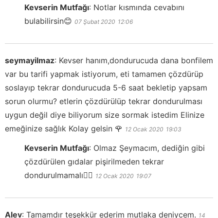
Kevserin Mutfağı
:
Notlar kısmında cevabını
bulabilirsin😊
07 Şubat 2020
12:06
seymayilmaz
:
Kevser hanım,dondurucuda dana bonfilem
var bu tarifi yapmak istiyorum, eti tamamen çözdürüp
soslayıp tekrar dondurucuda 5-6 saat bekletip yapsam
sorun olurmu? etlerin çözdürülüp tekrar dondurulması
uygun değil diye biliyorum size sormak istedim Elinize
emeğinize sağlık Kolay gelsin 🌹
12 Ocak 2020
19:03
Kevserin Mutfağı
:
Olmaz Şeymacım, dediğin gibi
çözdürülen gıdalar pişirilmeden tekrar
dondurulmamalı👍🏻
12 Ocak 2020
19:07
Alev
:
Tamamdır teşekkür ederim mutlaka deniycem.
14