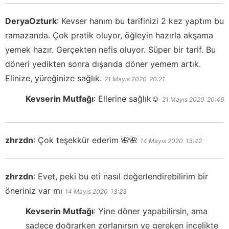
DeryaOzturk
:
Kevser hanım bu tarifinizi 2 kez yaptım bu
ramazanda. Çok pratik oluyor, öğleyin hazırla akşama
yemek hazır. Gerçekten nefis oluyor. Süper bir tarif. Bu
döneri yedikten sonra dışarıda döner yemem artık.
Elinize, yüreğinize sağlık.
21 Mayıs 2020
20:21
Kevserin Mutfağı
:
Ellerine sağlık☺️
21 Mayıs 2020
20:46
zhrzdn
:
Çok teşekkür ederim 🌺🌺
14 Mayıs 2020
13:42
zhrzdn
:
Evet, peki bu eti nasıl değerlendirebilirim bir
öneriniz var mı
14 Mayıs 2020
13:23
Kevserin Mutfağı
:
Yine döner yapabilirsin, ama
sadece doğrarken zorlanırsın ve gereken incelikte