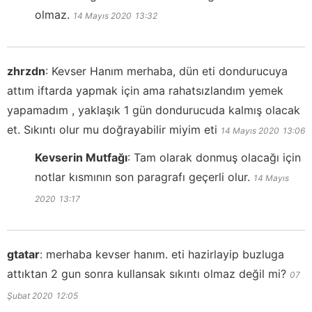
olmaz.
14 Mayıs 2020
13:32
zhrzdn
:
Kevser Hanım merhaba, dün eti dondurucuya
attım iftarda yapmak için ama rahatsızlandım yemek
yapamadım , yaklaşık 1 gün dondurucuda kalmış olacak
et. Sıkıntı olur mu doğrayabilir miyim eti
14 Mayıs 2020
13:06
Kevserin Mutfağı
:
Tam olarak donmuş olacağı için
notlar kısmının son paragrafı geçerli olur.
14 Mayıs
2020
13:17
gtatar
:
merhaba kevser hanım. eti hazirlayip buzluga
attıktan 2 gun sonra kullansak sıkıntı olmaz değil mi?
07
Şubat 2020
12:05