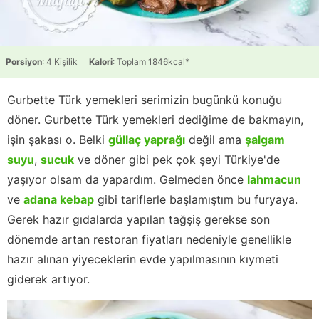
Porsiyon
: 4 Kişilik
Kalori
: Toplam 1846kcal*
Gurbette Türk yemekleri serimizin bugünkü konuğu
döner. Gurbette Türk yemekleri dediğime de bakmayın,
işin şakası o. Belki
güllaç yaprağı
değil ama
şalgam
suyu
,
sucuk
ve döner gibi pek çok şeyi Türkiye'de
yaşıyor olsam da yapardım. Gelmeden önce
lahmacun
ve
adana kebap
gibi tariflerle başlamıştım bu furyaya.
Gerek hazır gıdalarda yapılan tağşiş gerekse son
dönemde artan restoran fiyatları nedeniyle genellikle
hazır alınan yiyeceklerin evde yapılmasının kıymeti
giderek artıyor.