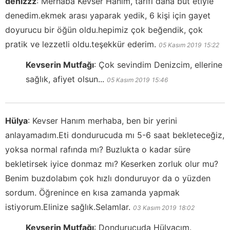
denizzz
:
Merhaba Kevser Hanım, tarifi dana but etiyle
denedim.ekmek arası yaparak yedik, 6 kişi için gayet
doyurucu bir öğün oldu.hepimiz çok beğendik, çok
pratik ve lezzetli oldu.teşekkür ederim.
05 Kasım 2019
15:22
Kevserin Mutfağı
:
Çok sevindim Denizcim, ellerine
sağlık, afiyet olsun...
05 Kasım 2019
15:46
Hülya
:
Kevser Hanım merhaba, ben bir yerini
anlayamadım.Eti dondurucuda mı 5-6 saat bekleteceğiz,
yoksa normal rafında mı? Buzlukta o kadar süre
bekletirsek iyice donmaz mı? Keserken zorluk olur mu?
Benim buzdolabım çok hızlı donduruyor da o yüzden
sordum. Öğrenince en kısa zamanda yapmak
istiyorum.Elinize sağlık.Selamlar.
03 Kasım 2019
18:02
Kevserin Mutfağı
:
Dondurucuda Hülyacım.