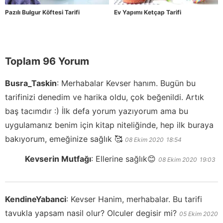
Pazılı Bulgur Köftesi Tarifi
Ev Yapımı Ketçap Tarifi
Toplam 96 Yorum
Busra_Taskin
:
Merhabalar Kevser hanım. Bugün bu
tarifinizi denedim ve harika oldu, çok beğenildi. Artık
baş tacımdır :) İlk defa yorum yazıyorum ama bu
uygulamanız benim için kitap niteliğinde, hep ilk buraya
bakıyorum, emeğinize sağlık 🥰
08 Ekim 2020
18:54
Kevserin Mutfağı
:
Ellerine sağlık😊
08 Ekim 2020
19:03
KendineYabanci
:
Kevser Hanim, merhabalar. Bu tarifi
tavukla yapsam nasil olur? Olculer degisir mi?
05 Ekim 2020