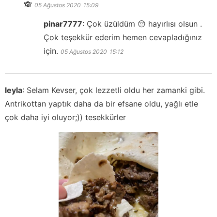
🙈
05 Ağustos 2020
15:09
pinar7777
:
Çok üzüldüm 😔 hayırlısı olsun .
Çok teşekkür ederim hemen cevapladığınız
için.
05 Ağustos 2020
15:12
leyla
:
Selam Kevser, çok lezzetli oldu her zamanki gibi.
Antrikottan yaptık daha da bir efsane oldu, yağlı etle
çok daha iyi oluyor;)) tesekkürler