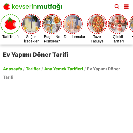
Tarif Küpü
Soğuk
Bugün Ne
Dondurmalar
Taze
Çilekli
İçecekler
Pişirsem?
Fasulye
Tarifleri
Zamanı
Ev Yapımı Döner Tarifi
Anasayfa
/
Tarifler
/
Ana Yemek Tarifleri
/
Ev Yapımı Döner
Tarifi