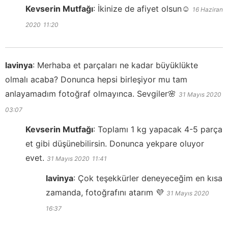
Kevserin Mutfağı
:
İkinize de afiyet olsun☺️
16 Haziran
2020
11:20
lavinya
:
Merhaba et parçaları ne kadar büyüklükte
olmalı acaba? Donunca hepsi birleşiyor mu tam
anlayamadım fotoğraf olmayınca. Sevgiler🌸
31 Mayıs 2020
03:07
Kevserin Mutfağı
:
Toplamı 1 kg yapacak 4-5 parça
et gibi düşünebilirsin. Donunca yekpare oluyor
evet.
31 Mayıs 2020
11:41
lavinya
:
Çok teşekkürler deneyeceğim en kısa
zamanda, fotoğrafını atarım 💜
31 Mayıs 2020
16:37