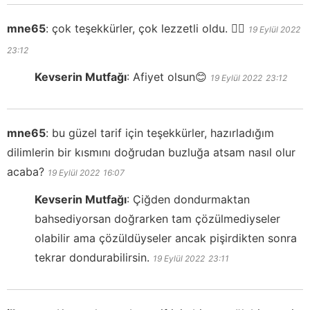
mne65
:
çok teşekkürler, çok lezzetli oldu. 👍🏻
19 Eylül 2022
23:12
Kevserin Mutfağı
:
Afiyet olsun😊
19 Eylül 2022
23:12
mne65
:
bu güzel tarif için teşekkürler, hazırladığım
dilimlerin bir kısmını doğrudan buzluğa atsam nasıl olur
acaba?
19 Eylül 2022
16:07
Kevserin Mutfağı
:
Çiğden dondurmaktan
bahsediyorsan doğrarken tam çözülmediyseler
olabilir ama çözüldüyseler ancak pişirdikten sonra
tekrar dondurabilirsin.
19 Eylül 2022
23:11