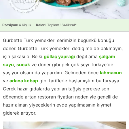
Porsiyon
: 4 Kişilik
Kalori
: Toplam 1846kcal*
Gurbette Türk yemekleri serimizin bugünkü konuğu
döner. Gurbette Türk yemekleri dediğime de bakmayın,
işin şakası o. Belki
güllaç yaprağı
değil ama
şalgam
suyu
,
sucuk
ve döner gibi pek çok şeyi Türkiye'de
yaşıyor olsam da yapardım. Gelmeden önce
lahmacun
ve
adana kebap
gibi tariflerle başlamıştım bu furyaya.
Gerek hazır gıdalarda yapılan tağşiş gerekse son
dönemde artan restoran fiyatları nedeniyle genellikle
hazır alınan yiyeceklerin evde yapılmasının kıymeti
giderek artıyor.