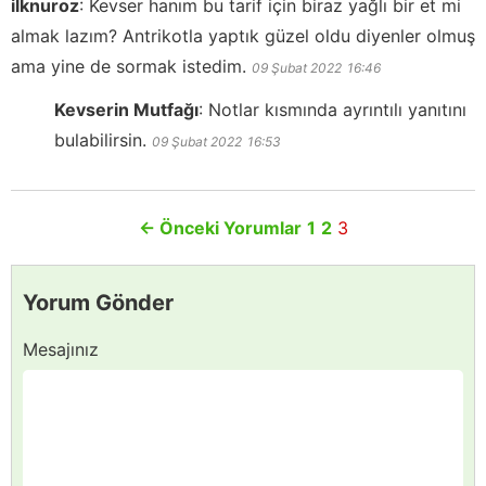
ilknuroz
:
Kevser hanım bu tarif için biraz yağlı bir et mi
almak lazım? Antrikotla yaptık güzel oldu diyenler olmuş
ama yine de sormak istedim.
09 Şubat 2022
16:46
Kevserin Mutfağı
:
Notlar kısmında ayrıntılı yanıtını
bulabilirsin.
09 Şubat 2022
16:53
←
Önceki Yorumlar
1
2
3
Yorum Gönder
Mesajınız