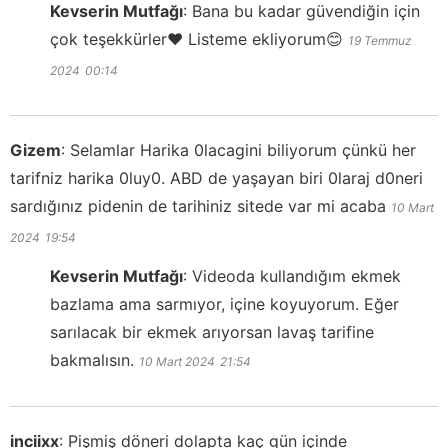
Kevserin Mutfağı
:
Bana bu kadar güvendiğin için
çok teşekkürler❤️ Listeme ekliyorum😊
19 Temmuz
2024
00:14
Gizem
:
Selamlar Harika 0lacagini biliyorum çünkü her
tarifniz harika 0luy0. ABD de yaşayan biri 0laraj d0neri
sardığınız pidenin de tarihiniz sitede var mi acaba
10 Mart
2024
19:54
Kevserin Mutfağı
:
Videoda kullandığım ekmek
bazlama ama sarmıyor, içine koyuyorum. Eğer
sarılacak bir ekmek arıyorsan lavaş tarifine
bakmalısın.
10 Mart 2024
21:54
inciixx
:
Pişmiş döneri dolapta kaç gün içinde