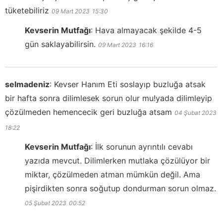
tüketebiliriz
09 Mart 2023
15:30
Kevserin Mutfağı
:
Hava almayacak şekilde 4-5
gün saklayabilirsin.
09 Mart 2023
16:16
selmadeniz
:
Kevser Hanım Eti soslayıp buzluğa atsak
bir hafta sonra dilimlesek sorun olur mu!yada dilimleyip
çözülmeden hemencecik geri buzluğa atsam
04 Şubat 2023
18:22
Kevserin Mutfağı
:
İlk sorunun ayrıntılı cevabı
yazıda mevcut. Dilimlerken mutlaka çözülüyor bir
miktar, çözülmeden atman mümkün değil. Ama
pişirdikten sonra soğutup dondurman sorun olmaz.
05 Şubat 2023
00:52