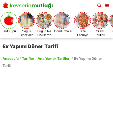
Tarif Küpü
Soğuk
Bugün Ne
Dondurmalar
Taze
Çilekli
İçecekler
Pişirsem?
Fasulye
Tarifleri
Zamanı
Ev Yapımı Döner Tarifi
Anasayfa
/
Tarifler
/
Ana Yemek Tarifleri
/
Ev Yapımı Döner
Tarifi