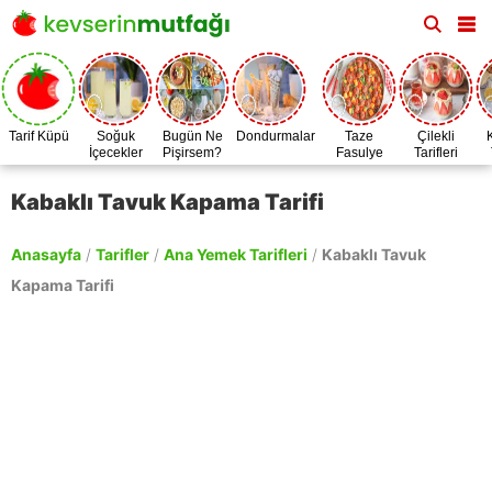
Tarif Küpü
Soğuk
Bugün Ne
Dondurmalar
Taze
Çilekli
İçecekler
Pişirsem?
Fasulye
Tarifleri
Zamanı
Kabaklı Tavuk Kapama Tarifi
Anasayfa
/
Tarifler
/
Ana Yemek Tarifleri
/
Kabaklı Tavuk
Kapama Tarifi